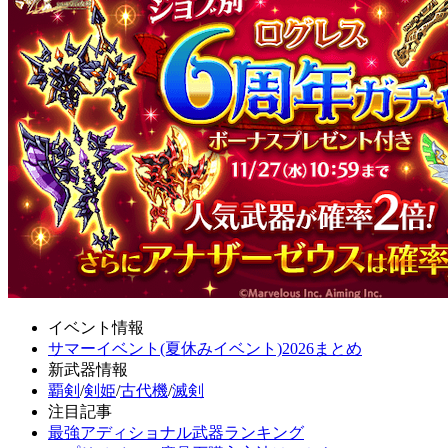
イベント情報
サマーイベント(夏休みイベント)2026まとめ
新武器情報
覇剣
/
剣姫
/
古代機
/
滅剣
注目記事
最強アディショナル武器ランキング