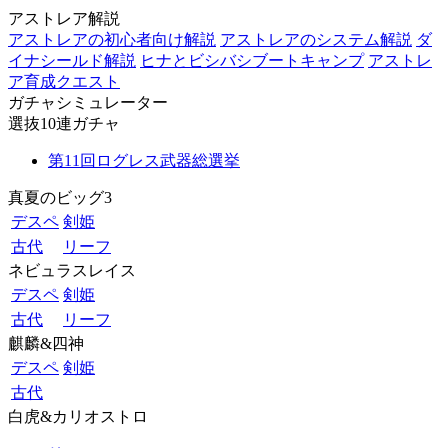
アストレア解説
アストレアの初心者向け解説
アストレアのシステム解説
ダ
イナシールド解説
ヒナとビシバシブートキャンプ
アストレ
ア育成クエスト
ガチャシミュレーター
選抜10連ガチャ
第11回ログレス武器総選挙
真夏のビッグ3
デスペ
剣姫
古代
リーフ
ネビュラスレイス
デスペ
剣姫
古代
リーフ
麒麟&四神
デスペ
剣姫
古代
白虎&カリオストロ