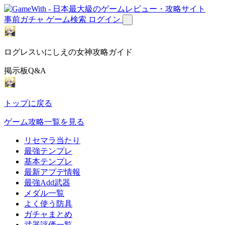
事前ガチャ
ゲーム検索
ログイン
ログレスいにしえの女神攻略ガイド
掲示板Q&A
トップに戻る
ゲーム攻略一覧を見る
リセマラ当たり
最強テンプレ
基本テンプレ
最新アプデ情報
最強Add武器
メダル一覧
よく使う防具
ガチャまとめ
武器評価一覧