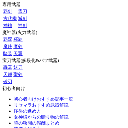
専用武器
覇剣
霊刀
古代機
滅剣
神槍
神剣
魔神器(火力武器)
覇双
羅刹
魔銃
魔剣
騎装
天翼
宝刀武器(多段化&バフ武器)
轟器
妖刀
天錘
聖剣
破刃
初心者向け
初心者向けおすすめ記事一覧
リセマラおすすめ武器解説
序盤の進め方
女神様からの贈り物の解説
暁の狭間の報酬まとめ