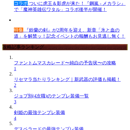
コラボ
ついに虎王＆影虎が来た！『鋼嵐 - メカラシ』
で「魔神英雄伝ワタル」コラボ後半が開催！
特集
『鈴蘭の剣』が2周年を迎え、新章「氷と血の
道」を解禁ッ！記念イベントの報酬もお見逃し無く！
攻略記事ランキング
ファントムマスカレード〜純白の予告状〜の攻略
1
リセマラ当たりランキング｜新武器の評価も掲載！
2
ジョブ別(4次職)のテンプレ装備一覧
3
剣姫の最強テンプレ装備
4
デスペラードの最強テンプレ装備