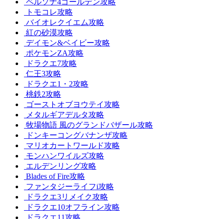
ペルソナ4ゴールデン攻略
トモコレ攻略
バイオレクイエム攻略
紅の砂漠攻略
デイモン&ベイビー攻略
ポケモンZA攻略
ドラクエ7攻略
仁王3攻略
ドラクエ1・2攻略
桃鉄2攻略
ゴーストオブヨウテイ攻略
メタルギアデルタ攻略
牧場物語 風のグランドバザール攻略
ドンキーコングバナンザ攻略
マリオカートワールド攻略
モンハンワイルズ攻略
エルデンリング攻略
Blades of Fire攻略
ファンタジーライフi攻略
ドラクエ3リメイク攻略
ドラクエ10オフライン攻略
ドラクエ11攻略