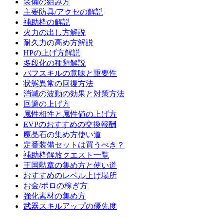
装備の組み方
主要防具/アクセの解説
補助枠の解説
火力の出し方解説
耐久力の高め方解説
HPの上げ方解説
多段化の種類解説
バフスキルの意味と重要性
状態異常の回復方法
消滅の波動の効果と対策方法
回避の上げ方
属性相性と属性値の上げ方
EVPのおすすめの交換報酬
魔晶石の集め方使い道
定番装備セットは買うべき？
補助枠解放クエスト一覧
王国勲章の集め方と使い道
おすすめのレベル上げ場所
お金/ポロの稼ぎ方
強化素材の集め方
武器スキルアップの優先度