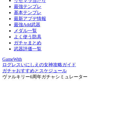
リセマラ当たり
最強テンプレ
基本テンプレ
最新アプデ情報
最強Add武器
メダル一覧
よく使う防具
ガチャまとめ
武器評価一覧
GameWith
ログレスいにしえの女神攻略ガイド
ガチャおすすめとスケジュール
ヴァルキリー6周年ガチャシミュレーター