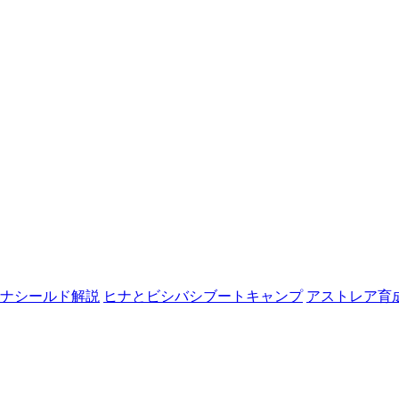
ナシールド解説
ヒナとビシバシブートキャンプ
アストレア育