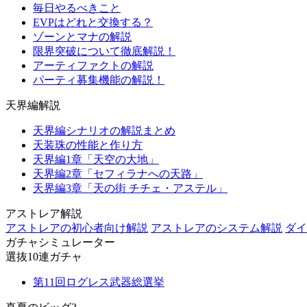
毎日やるべきこと
EVPはどれと交換する？
ゾーンとマナの解説
限界突破について徹底解説！
アーティファクトの解説
パーティ募集機能の解説！
天界編解説
天界編シナリオの解説まとめ
天装珠の性能と作り方
天界編1章「天空の大地」
天界編2章「セフィラナへの天路」
天界編3章「天の街 チチェ・アステル」
アストレア解説
アストレアの初心者向け解説
アストレアのシステム解説
ダイ
ガチャシミュレーター
選抜10連ガチャ
第11回ログレス武器総選挙