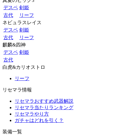
真夏のビッグ3
デスペ
剣姫
古代
リーフ
ネビュラスレイス
デスペ
剣姫
古代
リーフ
麒麟&四神
デスペ
剣姫
古代
白虎&カリオストロ
リーフ
リセマラ情報
リセマラおすすめ武器解説
リセマラ当たりランキング
リセマラやり方
ガチャはどれを引く？
装備一覧