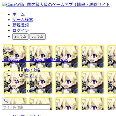
ホーム
ゲーム検索
新規登録
ログイン
2カラム
3カラム
ログレスいにしえの女神攻略ガイド
他の攻略
コミュ
掲示板
Q&A