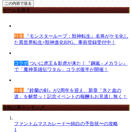
ゲームを探す
特集
『モンスターループ：獣神転生』名将がケモ化し
た異世界転生×獣神進化RPG。事前登録受付中！
コラボ
ついに虎王＆影虎が来た！『鋼嵐 - メカラシ』
で「魔神英雄伝ワタル」コラボ後半が開催！
特集
『鈴蘭の剣』が2周年を迎え、新章「氷と血の
道」を解禁ッ！記念イベントの報酬もお見逃し無く！
攻略記事ランキング
ファントムマスカレード〜純白の予告状〜の攻略
1