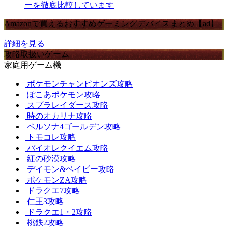
ーを徹底比較しています
Amazonで買えるおすすめゲーミングデバイスまとめ【ad】
詳細を見る
攻略取扱いゲーム
家庭用ゲーム機
ポケモンチャンピオンズ攻略
ぽこあポケモン攻略
スプラレイダース攻略
時のオカリナ攻略
ペルソナ4ゴールデン攻略
トモコレ攻略
バイオレクイエム攻略
紅の砂漠攻略
デイモン&ベイビー攻略
ポケモンZA攻略
ドラクエ7攻略
仁王3攻略
ドラクエ1・2攻略
桃鉄2攻略