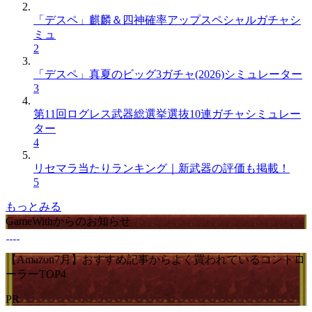
「デスペ」麒麟＆四神確率アップスペシャルガチャシ
ミュ
2
「デスペ」真夏のビッグ3ガチャ(2026)シミュレーター
3
第11回ログレス武器総選挙選抜10連ガチャシミュレー
ター
4
リセマラ当たりランキング｜新武器の評価も掲載！
5
もっとみる
GameWithからのお知らせ
【Amazon7月】おすすめ記事からよく買われているコントロ
ーラーTOP4
PR