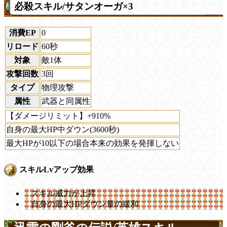
必殺スキル/サタンオーガ×3
消費EP
0
リロード
60秒
対象
敵1体
攻撃回数
3回
タイプ
物理攻撃
属性
武器と同属性
【ダメージリミット】+910%
自身の最大HP中ダウン(3600秒)
最大HPが10以下の場合本来の効果を発揮しない
スキルLvアップ効果
スキル威力が上昇
自身の最大HPダウン量の緩和