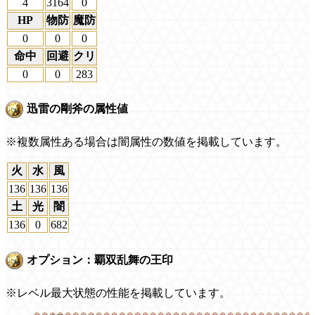
4
3164
0
HP
物防
魔防
0
0
0
命中
回避
クリ
0
0
283
迅雷の剛斧の属性値
※複数属性ある場合は闇属性の数値を掲載しています。
火
水
風
136
136
136
土
光
闇
136
0
682
オプション：覇双乱舞の王印
※レベル最大状態の性能を掲載しています。