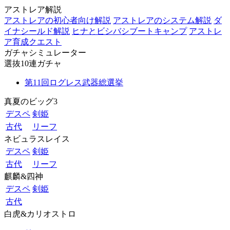
アストレア解説
アストレアの初心者向け解説
アストレアのシステム解説
ダ
イナシールド解説
ヒナとビシバシブートキャンプ
アストレ
ア育成クエスト
ガチャシミュレーター
選抜10連ガチャ
第11回ログレス武器総選挙
真夏のビッグ3
デスペ
剣姫
古代
リーフ
ネビュラスレイス
デスペ
剣姫
古代
リーフ
麒麟&四神
デスペ
剣姫
古代
白虎&カリオストロ