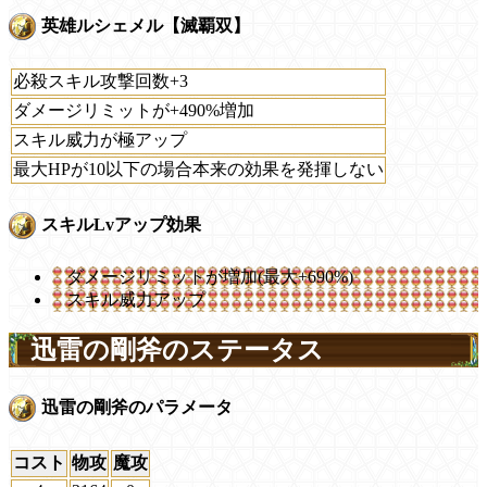
英雄ルシェメル【滅覇双】
必殺スキル攻撃回数+3
ダメージリミットが+490%増加
スキル威力が極アップ
最大HPが10以下の場合本来の効果を発揮しない
スキルLvアップ効果
ダメージリミットが増加(最大+690%)
スキル威力アップ
迅雷の剛斧のステータス
迅雷の剛斧のパラメータ
コスト
物攻
魔攻