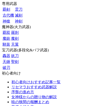
専用武器
覇剣
霊刀
古代機
滅剣
神槍
神剣
魔神器(火力武器)
覇双
羅刹
魔銃
魔剣
騎装
天翼
宝刀武器(多段化&バフ武器)
轟器
妖刀
天錘
聖剣
破刃
初心者向け
初心者向けおすすめ記事一覧
リセマラおすすめ武器解説
序盤の進め方
女神様からの贈り物の解説
暁の狭間の報酬まとめ