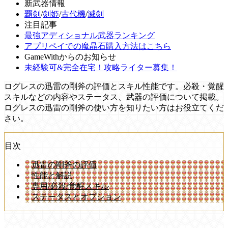
新武器情報
覇剣
/
剣姫
/
古代機
/
滅剣
注目記事
最強アディショナル武器ランキング
アプリペイでの魔晶石購入方法はこちら
GameWithからのお知らせ
未経験可&完全在宅！攻略ライター募集！
ログレスの迅雷の剛斧の評価とスキル性能です。必殺・覚醒
スキルなどの内容やステータス、武器の評価について掲載。
ログレスの迅雷の剛斧の使い方を知りたい方はお役立てくだ
さい。
目次
迅雷の剛斧の評価
性能と解説
専用/必殺/覚醒スキル
ステータスとオプション