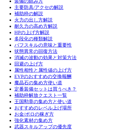
装備の組み方
主要防具/アクセの解説
補助枠の解説
火力の出し方解説
耐久力の高め方解説
HPの上げ方解説
多段化の種類解説
バフスキルの意味と重要性
状態異常の回復方法
消滅の波動の効果と対策方法
回避の上げ方
属性相性と属性値の上げ方
EVPのおすすめの交換報酬
魔晶石の集め方使い道
定番装備セットは買うべき？
補助枠解放クエスト一覧
王国勲章の集め方と使い道
おすすめのレベル上げ場所
お金/ポロの稼ぎ方
強化素材の集め方
武器スキルアップの優先度