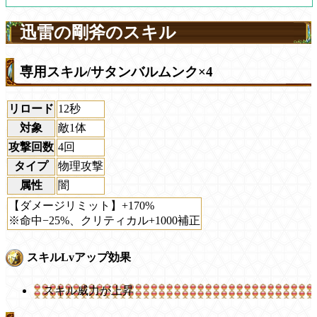
迅雷の剛斧のスキル
専用スキル/サタンバルムンク×4
リロード
12秒
対象
敵1体
攻撃回数
4回
タイプ
物理攻撃
属性
闇
【ダメージリミット】+170%
※命中−25%、クリティカル+1000補正
スキルLvアップ効果
スキル威力が上昇