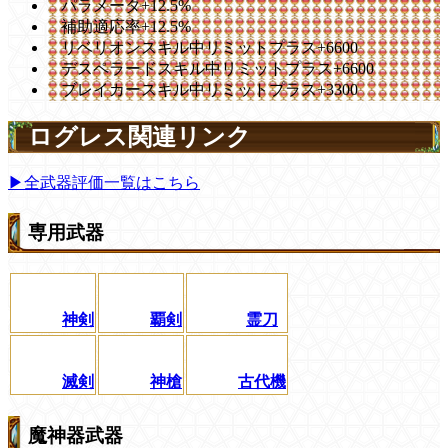
パラメータ+12.5%
補助適応率+12.5%
リベリオンスキル中リミットプラス+6600
デスペラードスキル中リミットプラス+6600
ブレイカースキル中リミットプラス+3300
ログレス関連リンク
▶全武器評価一覧はこちら
専用武器
神剣
覇剣
霊刀
滅剣
神槍
古代機
魔神器武器