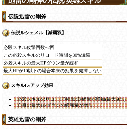
迅雷の剛斧の伝説/英雄スキル
伝説迅雷の剛斧
伝説ルシェメル【滅覇双】
必殺スキル攻撃回数+2回
この必殺スキルのリロード時間を30%短縮
必殺スキルの最大HPダウン量が緩和
最大HPが10以下の場合本来の効果を発揮しない
スキルLvアップ効果
必殺スキルのリロード時間の短縮量が増加(最大50%)
自身の最大HPダウンの緩和量が増加
英雄迅雷の剛斧