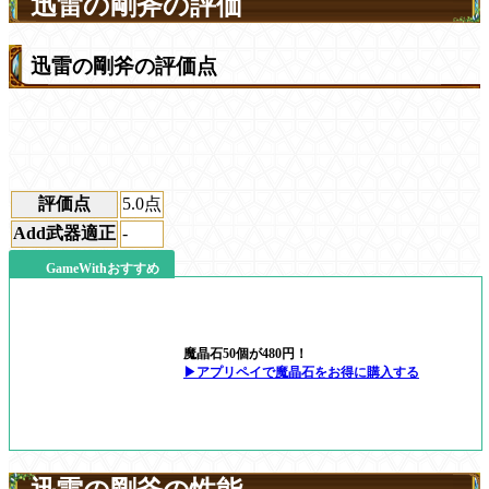
迅雷の剛斧の評価
迅雷の剛斧の評価点
評価点
5.0
点
Add武器適正
-
GameWithおすすめ
魔晶石50個が480円！
▶アプリペイで魔晶石をお得に購入する