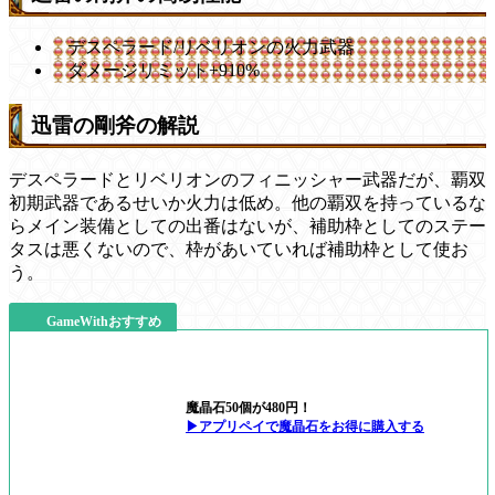
デスペラード/リベリオンの火力武器
ダメージリミット+910%
迅雷の剛斧の解説
デスペラードとリベリオンのフィニッシャー武器だが、覇双
初期武器であるせいか火力は低め。他の覇双を持っているな
らメイン装備としての出番はないが、補助枠としてのステー
タスは悪くないので、枠があいていれば補助枠として使お
う。
GameWithおすすめ
魔晶石50個が480円！
▶アプリペイで魔晶石をお得に購入する