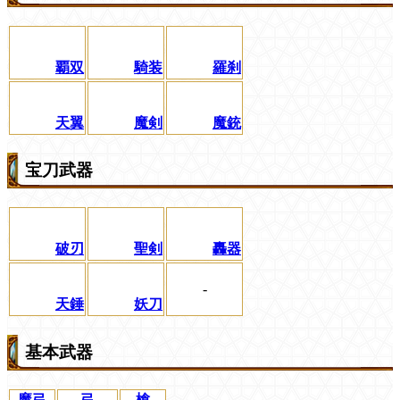
覇双
騎装
羅刹
天翼
魔剣
魔銃
宝刀武器
破刃
聖剣
轟器
-
天錘
妖刀
基本武器
魔弓
弓
槍