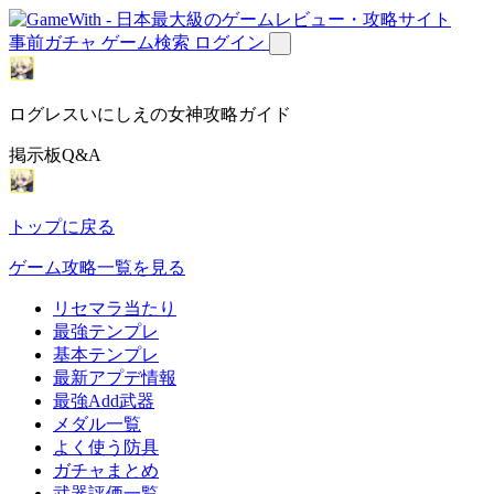
事前ガチャ
ゲーム検索
ログイン
ログレスいにしえの女神攻略ガイド
掲示板Q&A
トップに戻る
ゲーム攻略一覧を見る
リセマラ当たり
最強テンプレ
基本テンプレ
最新アプデ情報
最強Add武器
メダル一覧
よく使う防具
ガチャまとめ
武器評価一覧