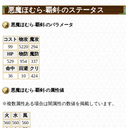
悪魔ほむら-覇剣-のステータス
悪魔ほむら-覇剣-のパラメータ
コスト
物攻
魔攻
99
5220
294
HP
物防
魔防
529
954
337
命中
回避
クリ
36
10
424
悪魔ほむら-覇剣-の属性値
※複数属性ある場合は闇属性の数値を掲載しています。
火
水
風
560
560
560