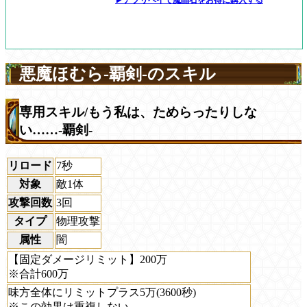
悪魔ほむら-覇剣-のスキル
専用スキル/もう私は、ためらったりしな
い……-覇剣-
リロード
7秒
対象
敵1体
攻撃回数
3回
タイプ
物理攻撃
属性
闇
【固定ダメージリミット】200万
※合計600万
味方全体にリミットプラス5万(3600秒)
※この効果は重複しない