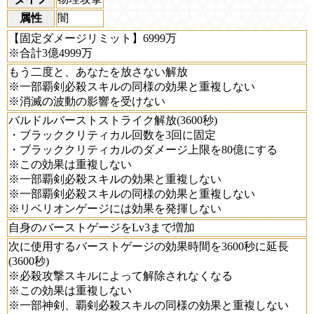
属性
闇
【固定ダメージリミット】6999万
※合計3億4999万
もう二度と、あなたを放さない解放
※一部覇剣必殺スキルの同様の効果と重複しない
※消滅の波動の影響を受けない
バルドルバーストストライク解放(3600秒)
・ブラッククリティカル回数を3回に固定
・ブラッククリティカルのダメージ上限を80億にする
※この効果は重複しない
※一部覇剣必殺スキルの効果と重複しない
※一部覇剣必殺スキルの同様の効果と重複しない
※リベリオンゲージには効果を発揮しない
自身のバーストゲージをLv3まで増加
次に使用するバーストゲージの効果時間を3600秒に延長
(3600秒)
※必殺攻撃スキルによって解除されなくなる
※この効果は重複しない
※一部神剣、覇剣必殺スキルの同様の効果と重複しない