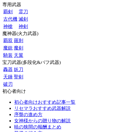
専用武器
覇剣
霊刀
古代機
滅剣
神槍
神剣
魔神器(火力武器)
覇双
羅刹
魔銃
魔剣
騎装
天翼
宝刀武器(多段化&バフ武器)
轟器
妖刀
天錘
聖剣
破刃
初心者向け
初心者向けおすすめ記事一覧
リセマラおすすめ武器解説
序盤の進め方
女神様からの贈り物の解説
暁の狭間の報酬まとめ