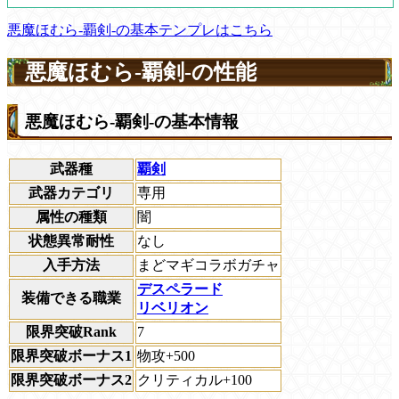
悪魔ほむら-覇剣-の基本テンプレはこちら
悪魔ほむら-覇剣-の性能
悪魔ほむら-覇剣-の基本情報
武器種
覇剣
武器カテゴリ
専用
属性の種類
闇
状態異常耐性
なし
入手方法
まどマギコラボガチャ
デスペラード
装備できる職業
リベリオン
限界突破Rank
7
限界突破ボーナス1
物攻+500
限界突破ボーナス2
クリティカル+100