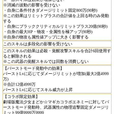
※消滅の波動の影響を受けない
・自身に条件付きダメージリミット固定800万(90秒)
※この効果はリミットプラスの合計値を上回る時のみ発動
する
・自身にブラッククリティカルリミットプラス20億(90秒)
・自身の最大HP・物攻・全属性を極アップ(90秒)
※自身の物攻も属性値アップに大きく影響する
このスキルは多段化の影響を受けない
このスキルの効果は必殺・覚醒攻撃スキルを合計6回使用す
ると解除される
※この武器の覚醒スキルでは回数を消費しない
【バーストモード発動中の効果】
バーストLvに応じてダメージリミットが増加(最大2億4999
万)
※合計12億4999万
バーストLvに応じてスキル威力が上昇
【コラボ限定効果】
劇場版魔法少女まどか☆マギカコラボエネミーに対してバ
ーストモード発動時、武器属性の物理追撃固定ダメージリ
ミット99億9999万9999