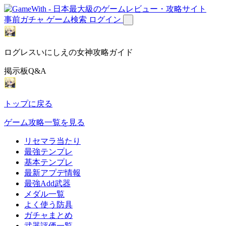
事前ガチャ
ゲーム検索
ログイン
ログレスいにしえの女神攻略ガイド
掲示板Q&A
トップに戻る
ゲーム攻略一覧を見る
リセマラ当たり
最強テンプレ
基本テンプレ
最新アプデ情報
最強Add武器
メダル一覧
よく使う防具
ガチャまとめ
武器評価一覧