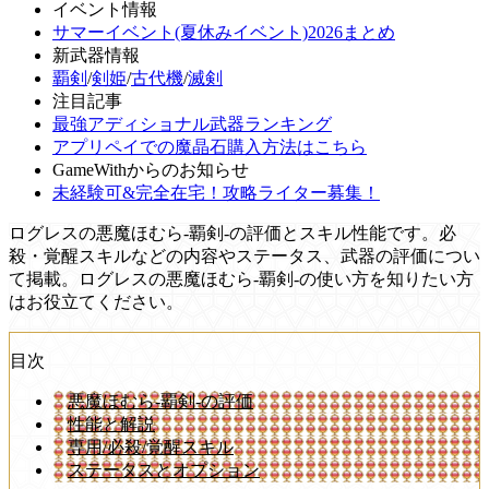
イベント情報
サマーイベント(夏休みイベント)2026まとめ
新武器情報
覇剣
/
剣姫
/
古代機
/
滅剣
注目記事
最強アディショナル武器ランキング
アプリペイでの魔晶石購入方法はこちら
GameWithからのお知らせ
未経験可&完全在宅！攻略ライター募集！
ログレスの悪魔ほむら-覇剣-の評価とスキル性能です。必
殺・覚醒スキルなどの内容やステータス、武器の評価につい
て掲載。ログレスの悪魔ほむら-覇剣-の使い方を知りたい方
はお役立てください。
目次
悪魔ほむら-覇剣-の評価
性能と解説
専用/必殺/覚醒スキル
ステータスとオプション