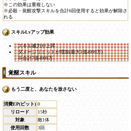
※この効果は重複しない
※必殺・覚醒攻撃スキルを合計6回使用すると効果が解除さ
れる
スキルLvアップ効果
スキル威力が上昇
ダメージリミットが増加(最大1億4999万)
※合計7億4999万
覚醒スキル
もう二度と、あなたを放さない
消費EP(ビット)
0
リロード
15秒
対象
敵1体
使用回数
3回