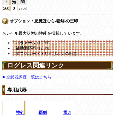
土
光
闇
560
0
2803
オプション：悪魔ほむら-覇剣-の王印
※レベル最大状態の性能を掲載しています。
パラメータ+12.0％
補助適応率+12.0％
デスペラード・リベリオンの極意
ログレス関連リンク
▶全武器評価一覧はこちら
専用武器
神剣
覇剣
霊刀