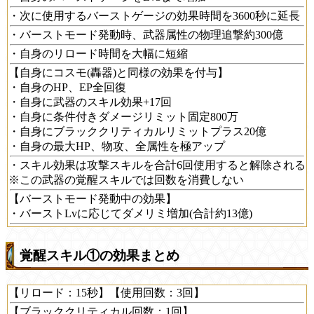
・次に使用するバーストゲージの効果時間を3600秒に延長
・バーストモード発動時、武器属性の物理追撃約300億
・自身のリロード時間を大幅に短縮
【自身にコスモ(轟器)と同様の効果を付与】
・自身のHP、EP全回復
・自身に武器のスキル効果+17回
・自身に条件付きダメージリミット固定800万
・自身にブラッククリティカルリミットプラス20億
・自身の最大HP、物攻、全属性を極アップ
・スキル効果は攻撃スキルを合計6回使用すると解除される
※この武器の覚醒スキルでは回数を消費しない
【バーストモード発動中の効果】
・バーストLvに応じてダメリミ増加(合計約13億)
覚醒スキル①の効果まとめ
【リロード：15秒】【使用回数：3回】
【ブラッククリティカル回数：1回】