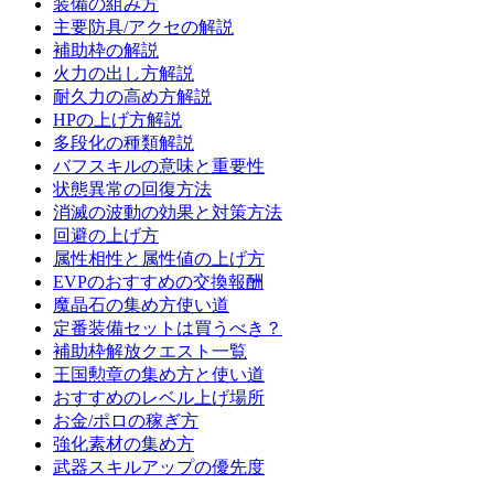
装備の組み方
主要防具/アクセの解説
補助枠の解説
火力の出し方解説
耐久力の高め方解説
HPの上げ方解説
多段化の種類解説
バフスキルの意味と重要性
状態異常の回復方法
消滅の波動の効果と対策方法
回避の上げ方
属性相性と属性値の上げ方
EVPのおすすめの交換報酬
魔晶石の集め方使い道
定番装備セットは買うべき？
補助枠解放クエスト一覧
王国勲章の集め方と使い道
おすすめのレベル上げ場所
お金/ポロの稼ぎ方
強化素材の集め方
武器スキルアップの優先度