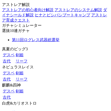
アストレア解説
アストレアの初心者向け解説
アストレアのシステム解説
ダ
イナシールド解説
ヒナとビシバシブートキャンプ
アストレ
ア育成クエスト
ガチャシミュレーター
選抜10連ガチャ
第11回ログレス武器総選挙
真夏のビッグ3
デスペ
剣姫
古代
リーフ
ネビュラスレイス
デスペ
剣姫
古代
リーフ
麒麟&四神
デスペ
剣姫
古代
白虎&カリオストロ