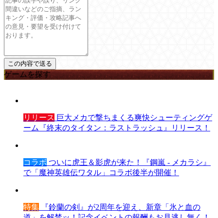
ゲームを探す
リリース
巨大メカで撃ちまくる爽快シューティングゲ
ーム『終末のタイタン：ラストラッシュ』リリース！
コラボ
ついに虎王＆影虎が来た！『鋼嵐 - メカラシ』
で「魔神英雄伝ワタル」コラボ後半が開催！
特集
『鈴蘭の剣』が2周年を迎え、新章「氷と血の
道」を解禁ッ！記念イベントの報酬もお見逃し無く！