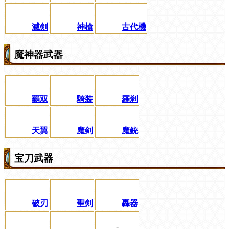
滅剣
神槍
古代機
魔神器武器
覇双
騎装
羅刹
天翼
魔剣
魔銃
宝刀武器
破刃
聖剣
轟器
-