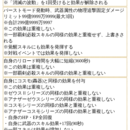
※「消滅の波動」を1回受けると効果が解除される
バーストモード発動時、武器属性の物理追撃固定ダメージ
リミット99億9999万9999(最大3回)
※合計299億9999万9997
※この効果は重複しない
※一部覇剣必殺スキルの同様の効果と重複せず、上書きさ
れる
※覚醒スキルにも効果を発揮する
※対戦イベントでは効果を発揮しない
自身のリロード時間を大幅に短縮(3600秒)
※この効果は重複しない
※一部覇剣必殺スキルの同様の効果と重複しない
自身にコスモ(轟器)と同様の効果を付与
※この効果は重複しない
※ゼウスⅡシリーズの同様の効果と重複しない
※アナザーゼウスシリーズの同様の効果と重複しない
※コスモシリーズの同様の効果と重複しない
※アナザーコスモシリーズの同様の効果と重複しない
・自身のHP・EP全回復
・自身に武器のスキル効果+17回(90秒)
※一部スキルは効果が増加しない