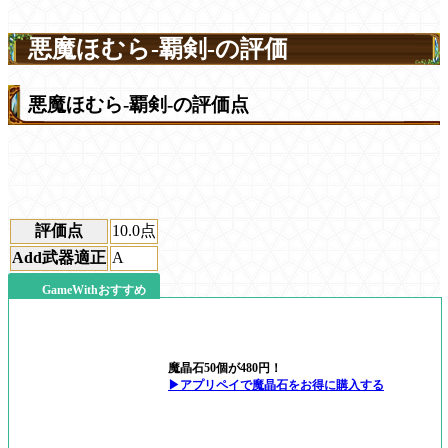
悪魔ほむら-覇剣-の評価
悪魔ほむら-覇剣-の評価点
評価点
10.0
点
Add武器適正
A
GameWithおすすめ
魔晶石50個が480円！
▶アプリペイで魔晶石をお得に購入する