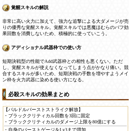
覚醒スキルの解説
非常に高い火力に加えて、強力な追撃による大ダメージが売
りの優秀な覚醒スキル。覚醒スキルでは悪魔ほむらのバフ効
果回数を消費しないため、積極的に使っていこう。
アディショナル武器枠での使い方
短期決戦型の性能でAdd武器枠との相性も悪くない。ただ
し、覚醒スキルが使えなくなってしまう点がかなり痛い。競
合するスキルが多いため、短期決戦の手数を増やすようメイ
ン枠を火力武器に染める使い方になる。
必殺スキルの効果まとめ
【バルドルバーストストライク解放】
・ブラッククリティカル回数を3回に固定
・ブラッククリティカルのダメージ上限を80億にする
・自身のバーストゲージをLv3まで増加