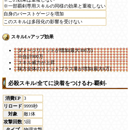
※一部覇剣専用スキルの同様の効果と重複しない
自身のバーストゲージを増加
このスキルは多段化の影響を受けない
スキルLvアップ効果
ダメージリミットが増加(最大300万)
※合計900万
スキル威力が上昇
味方全体のリミットプラス量が増加(最大6万)
必殺スキル/全てに決着をつけるわ-覇剣-
消費EP
3
リロード
9999秒
対象
敵1体
攻撃回数
5回
タイプ
物理攻撃