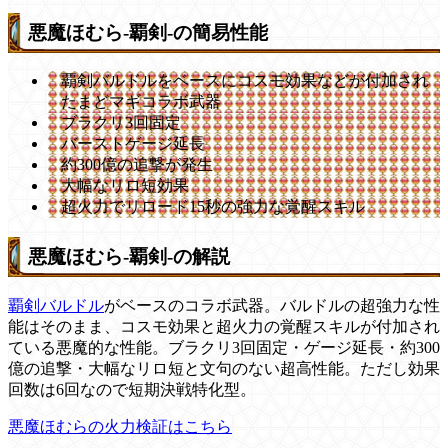
悪魔ほむら-覇剣-の簡易性能
覇剣バルドルをベースにコスモ効果などが付加され
たまどマギコラボ武器
ブラクリ3回固定
バーストゲージ延長
約300億の追撃が発生
大幅なリロ短効果
超火力でリロード15秒の強力な覚醒スキル
悪魔ほむら-覇剣-の解説
覇剣バルドル
がベースのコラボ武器。バルドルの超強力な性
能はそのまま、コスモ効果と超火力の覚醒スキルが付加され
ている悪魔的な性能。ブラクリ3回固定・ゲージ延長・約300
億の追撃・大幅なリロ短と文句のない超高性能。ただし効果
回数は6回なので短期決戦特化型。
悪魔ほむらの火力検証はこちら