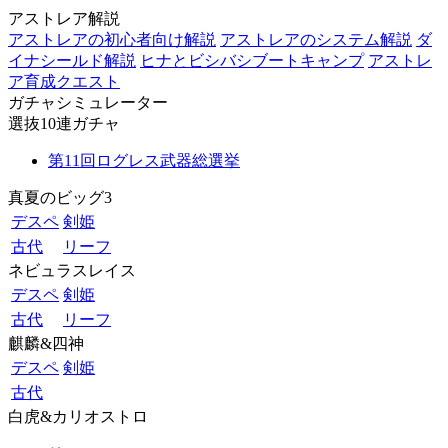
アストレア解説
アストレアの初心者向け解説
アストレアのシステム解説
ダ
イナシールド解説
ヒナとビシバシブートキャンプ
アストレ
ア育成クエスト
ガチャシミュレーター
選抜10連ガチャ
第11回ログレス武器総選挙
真夏のビッグ3
デスペ
剣姫
古代
リーフ
ネビュラスレイス
デスペ
剣姫
古代
リーフ
麒麟&四神
デスペ
剣姫
古代
白虎&カリオストロ