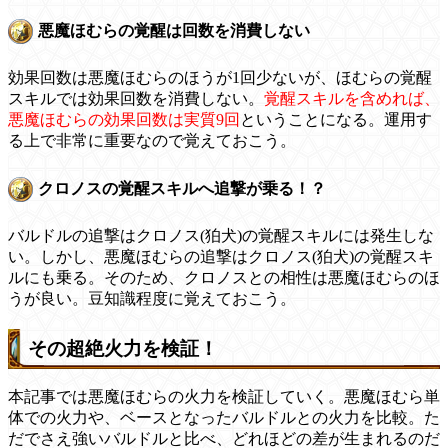
悪魔ほむらの覚醒は回数を消費しない
効果回数は悪魔ほむらのほうが1回少ないが、ほむらの覚醒
スキルでは効果回数を消費しない。
覚醒スキルを含めれば、
悪魔ほむらの効果回数は実質9回
ということになる。運用す
る上で非常に重要なので覚えておこう。
クロノスの覚醒スキルへ追撃が乗る！？
バルドルの追撃はクロノス(狛犬)の覚醒スキルには発生しな
い。しかし、悪魔ほむらの追撃はクロノス(狛犬)の覚醒スキ
ルにも乗る。そのため、クロノスとの相性は悪魔ほむらのほ
うが良い。豆知識程度に覚えておこう。
その超絶火力を検証！
本記事では悪魔ほむらの火力を検証していく。悪魔ほむら単
体での火力や、ベースとなったバルドルとの火力を比較。た
だでさえ強いバルドルと比べ、どれほどの差が生まれるのだ