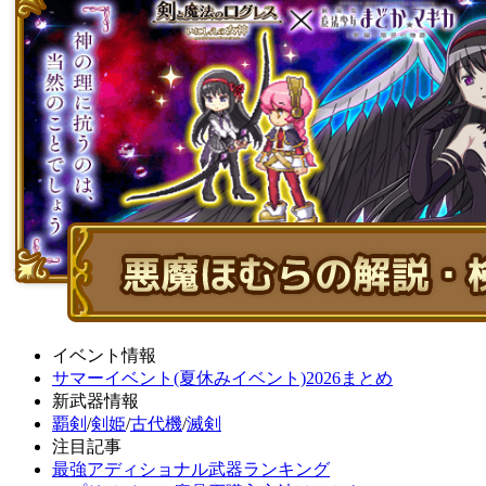
イベント情報
サマーイベント(夏休みイベント)2026まとめ
新武器情報
覇剣
/
剣姫
/
古代機
/
滅剣
注目記事
最強アディショナル武器ランキング