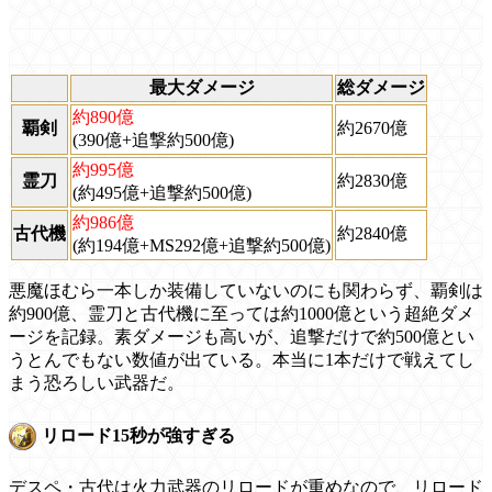
最大ダメージ
総ダメージ
約890億
覇剣
約2670億
(390億+追撃約500億)
約995億
霊刀
約2830億
(約495億+追撃約500億)
約986億
古代機
約2840億
(約194億+MS292億+追撃約500億)
悪魔ほむら一本しか装備していないのにも関わらず、覇剣は
約900億、霊刀と古代機に至っては約1000億という超絶ダメ
ージを記録。素ダメージも高いが、追撃だけで約500億とい
うとんでもない数値が出ている。本当に1本だけで戦えてし
まう恐ろしい武器だ。
リロード15秒が強すぎる
デスペ・古代は火力武器のリロードが重めなので、リロード