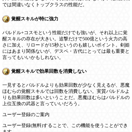
では間違いなくトップクラスの性能だ。
覚醒スキルが特に強力
バルドル+コスモという性能だけでも強いが、それ以上に覚
醒スキルの存在が大きい。追撃だけで500億という火力の高
さに加え、リロードが15秒というのも嬉しいポイント。剣姫
にはあまり関係ないが、デスペ・古代にとっては最も重要と
言ってもいいかもしれない。
覚醒スキルで効果回数を消費しない
一見するとバルドルよりも効果回数が少なく見えるが、悪魔
ほむらの覚醒スキルでは回数を消費しない。実質バルドルよ
りも効果回数は多いということだ。悪魔ほむらはバルドルの
上位互換の武器と言っていいだろう。
ユーザー登録のご案内
ユーザー登録(無料)することで、この機能を使うことができ
ます。