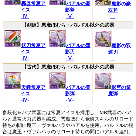
轟器常夏ア
バアルの豪
魔影の豪
イス
影斧
双斧
-Ⅳ-
-Ⅴ-
【剣姫】悪魔ほむら・バルドル以外の武器
妖刀常夏ア
バアルの双
魔影の双
イス
影刃
連刃
-Ⅳ-
-Ⅴ-
【古代】悪魔ほむら・バルドル以外の武器
バアルの業
天錘常夏ア
影穹の業
影弾
イス
魔弾
-Ⅴ-
-Ⅳ-
多段化＆バフ武器には常夏アイスを採用し、MB武器のバア
ルと通常火力武器を編成。悪魔ほむら覚醒スキルのリロード
待ちの間に魔王・ヴァルハラやバアルを使用。バルドルの場
合は魔王・ヴァルハラのリロード待ちの間にバアルを連打。