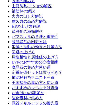
装備の組み方
主要防具/アクセの解説
補助枠の解説
火力の出し方解説
耐久力の高め方解説
HPの上げ方解説
多段化の種類解説
バフスキルの意味と重要性
状態異常の回復方法
消滅の波動の効果と対策方法
回避の上げ方
属性相性と属性値の上げ方
EVPのおすすめの交換報酬
魔晶石の集め方使い道
定番装備セットは買うべき？
補助枠解放クエスト一覧
王国勲章の集め方と使い道
おすすめのレベル上げ場所
お金/ポロの稼ぎ方
強化素材の集め方
武器スキルアップの優先度