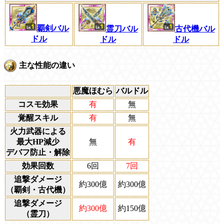
覇剣バル
霊刀バル
古代機バル
ドル
ドル
ドル
主な性能の違い
悪魔ほむら
バルドル
コスモ効果
有
無
覚醒スキル
有
無
火力武器による
最大HP減少
無
有
デバフ防止・解除
効果回数
6回
7回
追撃ダメージ
約300億
約300億
（覇剣・古代機）
追撃ダメージ
約300億
約150億
（霊刀）