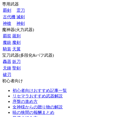
専用武器
覇剣
霊刀
古代機
滅剣
神槍
神剣
魔神器(火力武器)
覇双
羅刹
魔銃
魔剣
騎装
天翼
宝刀武器(多段化&バフ武器)
轟器
妖刀
天錘
聖剣
破刃
初心者向け
初心者向けおすすめ記事一覧
リセマラおすすめ武器解説
序盤の進め方
女神様からの贈り物の解説
暁の狭間の報酬まとめ