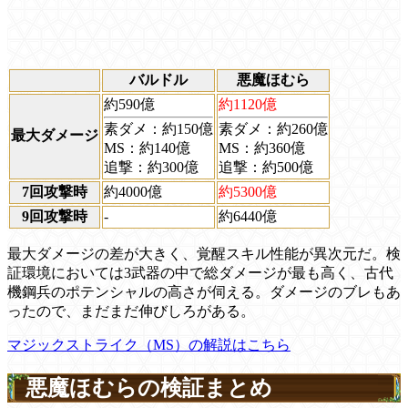
バルドル
悪魔ほむら
約590億
約1120億
素ダメ：約150億
素ダメ：約260億
最大ダメージ
MS：約140億
MS：約360億
追撃：約300億
追撃：約500億
7回攻撃時
約4000億
約5300億
9回攻撃時
-
約6440億
最大ダメージの差が大きく、覚醒スキル性能が異次元だ。検
証環境においては3武器の中で総ダメージが最も高く、古代
機鋼兵のポテンシャルの高さが伺える。ダメージのブレもあ
ったので、まだまだ伸びしろがある。
マジックストライク（MS）の解説はこちら
悪魔ほむらの検証まとめ