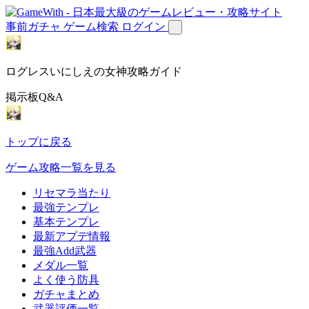
事前ガチャ
ゲーム検索
ログイン
ログレスいにしえの女神攻略ガイド
掲示板Q&A
トップに戻る
ゲーム攻略一覧を見る
リセマラ当たり
最強テンプレ
基本テンプレ
最新アプデ情報
最強Add武器
メダル一覧
よく使う防具
ガチャまとめ
武器評価一覧