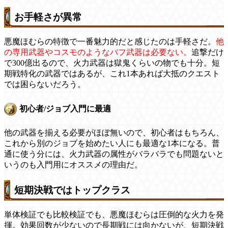
お手軽さが異常
悪魔ほむらの特徴で一番魅力的だと感じたのは手軽さだ。
他
の専用武器やコスモのようなバフ武器は必要ない。
追撃だけ
で300億出るので、火力武器は獄鬼くらいの物でも十分。短
期戦特化の武器ではあるが、これ1本あれば大抵のクエスト
では困らないだろう。
初心者/ジョブ入門に最適
他の武器を揃える必要がほぼ無いので、初心者はもちろん、
これから別のジョブを始めたい人にも最適な1本になる。普
通に使う分には、火力武器の属性がバラバラでも問題ないと
いうのも入門用にオススメの理由だ。
短期決戦ではトップクラス
単体検証でも比較検証でも、悪魔ほむらは圧倒的な火力を発
揮。効果回数が少ないので長期戦には向かないが、短期決戦