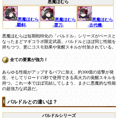
悪魔ほむら
悪魔ほむら
悪魔ほむら
悪魔ほむら
-覇剣-
-霊刀-
-古代機-
悪魔ほむらは短期戦特化の「バルドル」シリーズがベースと
なったまどマギコラボ限定武器。バルドルとほぼ同じ性能を
持ちつつ、更にコスモ効果や覚醒スキルが付加されている。
全ての要素が強力！
あらゆる性能がアップするバフに加え、約300億の追撃が発
生、そしてリロード15秒で使用できる高火力の覚醒スキルを
持つ。これ一本でほぼ完結してしまう、まさに悪魔的な性能
の超強力な武器だ。
バルドルとの違いは？
バルドルシリーズ