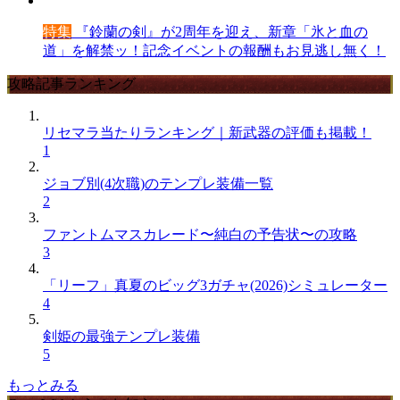
特集
『鈴蘭の剣』が2周年を迎え、新章「氷と血の
道」を解禁ッ！記念イベントの報酬もお見逃し無く！
攻略記事ランキング
リセマラ当たりランキング｜新武器の評価も掲載！
1
ジョブ別(4次職)のテンプレ装備一覧
2
ファントムマスカレード〜純白の予告状〜の攻略
3
「リーフ」真夏のビッグ3ガチャ(2026)シミュレーター
4
剣姫の最強テンプレ装備
5
もっとみる