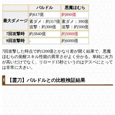
バルドル
悪魔ほむら
約617億
約890億
最大ダメージ
素ダメ：約317億
素ダメ：390億
追撃：約300億
追撃：約500億
7回攻撃時
約3840億
約5000億
9回攻撃時
-
約6000億
7回攻撃した時点で約1200億とかなり差が開く結果で、悪魔
ほむらの覚醒スキル性能の異常さがよく分かる。単純に火力
が高いだけでなく、リロード15秒というのはデスペにとって
は非常に大きい。
【霊刀】バルドルとの比較検証結果