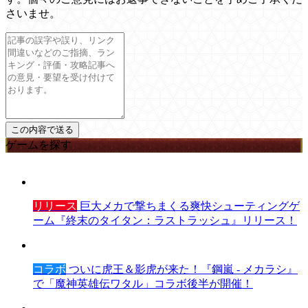
さいませ。
ゲームを探す
リリース
巨大メカで撃ちまくる爽快シューティングゲ
ーム『終末のタイタン：ラストラッシュ』リリース！
コラボ
ついに虎王＆影虎が来た！『鋼嵐 - メカラシ』
で「魔神英雄伝ワタル」コラボ後半が開催！