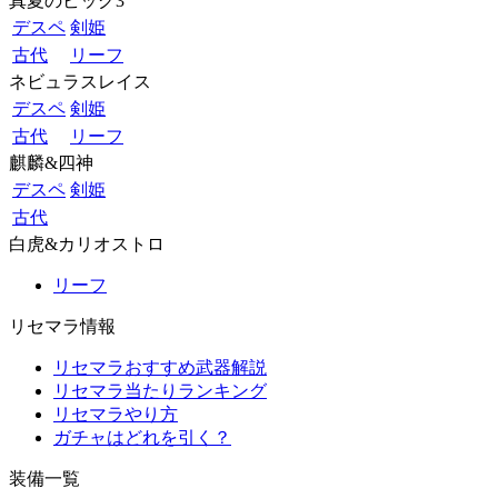
真夏のビッグ3
デスペ
剣姫
古代
リーフ
ネビュラスレイス
デスペ
剣姫
古代
リーフ
麒麟&四神
デスペ
剣姫
古代
白虎&カリオストロ
リーフ
リセマラ情報
リセマラおすすめ武器解説
リセマラ当たりランキング
リセマラやり方
ガチャはどれを引く？
装備一覧