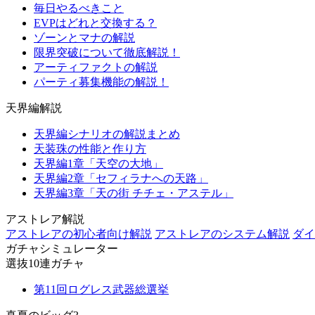
毎日やるべきこと
EVPはどれと交換する？
ゾーンとマナの解説
限界突破について徹底解説！
アーティファクトの解説
パーティ募集機能の解説！
天界編解説
天界編シナリオの解説まとめ
天装珠の性能と作り方
天界編1章「天空の大地」
天界編2章「セフィラナへの天路」
天界編3章「天の街 チチェ・アステル」
アストレア解説
アストレアの初心者向け解説
アストレアのシステム解説
ダイ
ガチャシミュレーター
選抜10連ガチャ
第11回ログレス武器総選挙