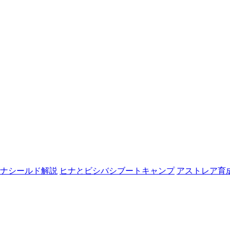
ナシールド解説
ヒナとビシバシブートキャンプ
アストレア育