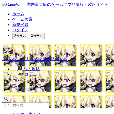
ホーム
ゲーム検索
新規登録
ログイン
2カラム
3カラム
ログレスいにしえの女神攻略ガイド
他の攻略
コミュ
掲示板
Q&A