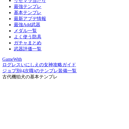
リセマラ当たり
最強テンプレ
基本テンプレ
最新アプデ情報
最強Add武器
メダル一覧
よく使う防具
ガチャまとめ
武器評価一覧
GameWith
ログレスいにしえの女神攻略ガイド
ジョブ別(4次職)のテンプレ装備一覧
古代機狛犬の基本テンプレ