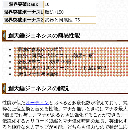
限界突破Rank
10
限界突破ボーナス1
魔防+150
限界突破ボーナス2
武器と同属性+75
創天錘ジェネシスの簡易性能
最強の多段&バフ武器
自身に同属性武器のスキル効果+20回
必殺攻撃スキル効果+10回
同属性条件付きダメージリミット固定800万
属性マナ付与or強化
創天錘ジェネシスの解説
性能が似た
オーディン
と比べると多段化数が増えており、純
粋な上位互換と言える性能。マナが無いときにはマナを最大
5個まで付与し、マナがあるときは強化することができる。
伝説化するとリロード短縮とマナ強化時間の延長、英雄化す
ると純粋な火力アップが可能。どちらも強力なので状況に応