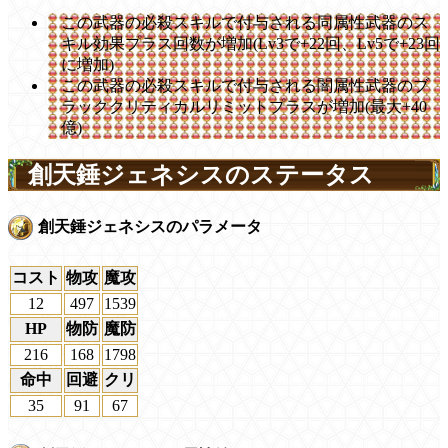
この武器の必殺スキルで付与される同属性武器のス
キル効果プラス回数が増加(Lv3で+22回、Lv5で+23回
に増加)
この武器の必殺スキルで付与される闇属性武器のブ
ラッククリティカルリミットプラスが増加(最大+40
億)
創天錘ジェネシスのステータス
創天錘ジェネシスのパラメータ
コスト
物攻
魔攻
12
497
1539
HP
物防
魔防
216
168
1798
命中
回避
クリ
35
91
67