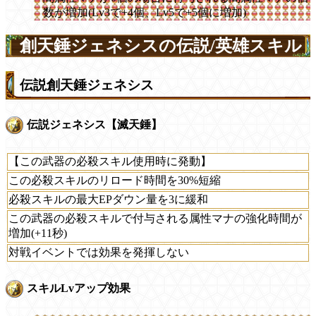
数が増加(Lv3で+4個、Lv5で+5個に増加)
創天錘ジェネシスの伝説/英雄スキル
伝説創天錘ジェネシス
伝説ジェネシス【滅天錘】
【この武器の必殺スキル使用時に発動】
この必殺スキルのリロード時間を30%短縮
必殺スキルの最大EPダウン量を3に緩和
この武器の必殺スキルで付与される属性マナの強化時間が
増加(+11秒)
対戦イベントでは効果を発揮しない
スキルLvアップ効果