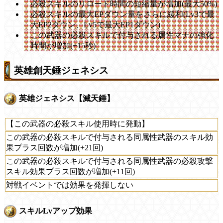
必殺スキルのリロード時間の短縮量が増加(最大50%)
必殺スキルの最大EPダウン量をさらに緩和(Lv3で最
大EP2ダウン、Lv5で最大EP1ダウン)
この武器の必殺スキルで付与される属性マナの強化
時間が増加(+15秒)
英雄創天錘ジェネシス
英雄ジェネシス【滅天錘】
【この武器の必殺スキル使用時に発動】
この武器の必殺スキルで付与される同属性武器のスキル効
果プラス回数が増加(+21回)
この武器の必殺スキルで付与される同属性武器の必殺攻撃
スキル効果プラス回数が増加(+11回)
対戦イベントでは効果を発揮しない
スキルLvアップ効果