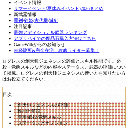
イベント情報
サマーイベント(夏休みイベント)2026まとめ
新武器情報
覇剣
/
剣姫
/
古代機
/
滅剣
注目記事
最強アディショナル武器ランキング
アプリペイでの魔晶石購入方法はこちら
GameWithからのお知らせ
未経験可&完全在宅！攻略ライター募集！
ログレスの創天錘ジェネシスの評価とスキル性能です。必
殺・覚醒スキルなどの内容やステータス、武器の評価につい
て掲載。ログレスの創天錘ジェネシスの使い方を知りたい方
はお役立てください。
目次
創天錘ジェネシスの評価
性能と解説
専用/必殺/覚醒スキル
ステータスとオプション