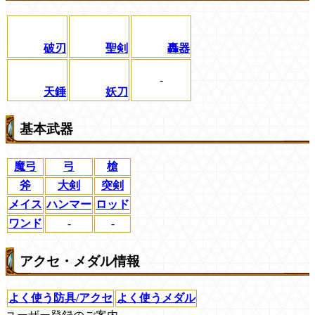
破刃
聖剣
轟器
-
天錘
妖刀
基本武器
魔弓
弓
槍
斧
大剣
突剣
メイス
ハンマー
ロッド
ワンド
-
-
アクセ・メダル情報
よく使う防具/アクセ
よく使うメダル