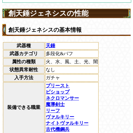
創天錘ジェネシスの性能
創天錘ジェネシスの基本情報
武器種
天錘
武器カテゴリ
多段化&バフ
属性の種類
火、水、風、土、光、闇
状態異常耐性
なし
入手方法
ガチャ
プリースト
ビショップ
ネクロマンサー
魔導剣士
装備できる職業
リーフ
ヴァルキリー
ナイトヴァルキリー
古代機鋼兵