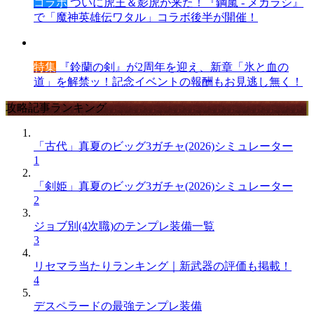
コラボ
ついに虎王＆影虎が来た！『鋼嵐 - メカラシ』
で「魔神英雄伝ワタル」コラボ後半が開催！
特集
『鈴蘭の剣』が2周年を迎え、新章「氷と血の
道」を解禁ッ！記念イベントの報酬もお見逃し無く！
攻略記事ランキング
「古代」真夏のビッグ3ガチャ(2026)シミュレーター
1
「剣姫」真夏のビッグ3ガチャ(2026)シミュレーター
2
ジョブ別(4次職)のテンプレ装備一覧
3
リセマラ当たりランキング｜新武器の評価も掲載！
4
デスペラードの最強テンプレ装備