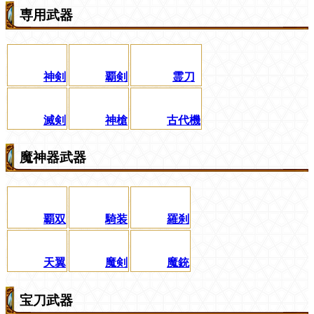
専用武器
神剣
覇剣
霊刀
滅剣
神槍
古代機
魔神器武器
覇双
騎装
羅刹
天翼
魔剣
魔銃
宝刀武器