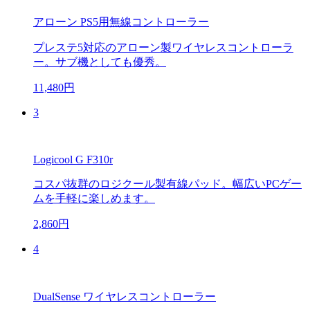
アローン PS5用無線コントローラー
プレステ5対応のアローン製ワイヤレスコントローラ
ー。サブ機としても優秀。
11,480円
3
Logicool G F310r
コスパ抜群のロジクール製有線パッド。幅広いPCゲー
ムを手軽に楽しめます。
2,860円
4
DualSense ワイヤレスコントローラー