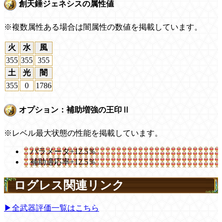
創天錘ジェネシスの属性値
※複数属性ある場合は闇属性の数値を掲載しています。
火
水
風
355
355
355
土
光
闇
355
0
1786
オプション：補助増強の王印Ⅱ
※レベル最大状態の性能を掲載しています。
パラメータ+12.5％
補助適応率+12.5％
ログレス関連リンク
▶全武器評価一覧はこちら