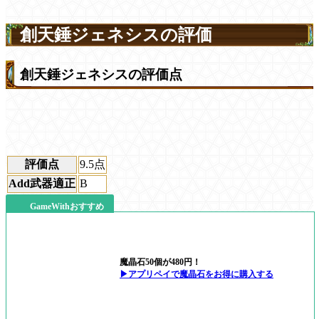
創天錘ジェネシスの評価
創天錘ジェネシスの評価点
評価点
9.5
点
Add武器適正
B
GameWithおすすめ
魔晶石50個が480円！
▶アプリペイで魔晶石をお得に購入する