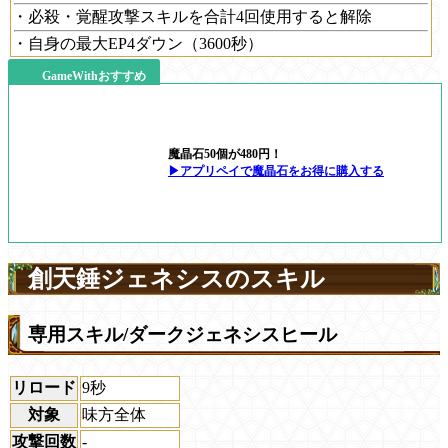
・必殺・覚醒攻撃スキルを合計4回使用すると解除
・自身の最大EP4ダウン（3600秒）
GameWithおすすめ
魔晶石50個が480円！
▶アプリペイで魔晶石をお得に購入する
創天錘ジェネシスのスキル
専用スキル/ダークジェネシスヒール
リロード
9秒
対象
味方全体
攻撃回数
-