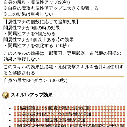
自身の魔攻・闇属性アップ(90秒)
※自身の魔攻も属性値アップに大きく影響する
※この効果は重複しない
【属性マナの個数に応じて追加効果】
闇属性マナが0個の時の効果
・闇属性マナを3個ためる
闇属性マナが1個以上ある時の効果
・闇属性マナを強化する（10秒）
このスキルの効果は一部宝刀、専用武器、古代機の同様の
効果と重複しない
このスキルの効果は必殺・覚醒攻撃スキルを合計4回使用す
ると解除される
自身の最大EP4ダウン（3600秒）
スキルLvアップ効果
効果解除までの回数が増加(最大6回)
自身の最大HPアップの上昇量が増加
自身の魔攻・闇属性上昇量が増加
闇属性マナが0個の場合に付与される闇属性マナの個