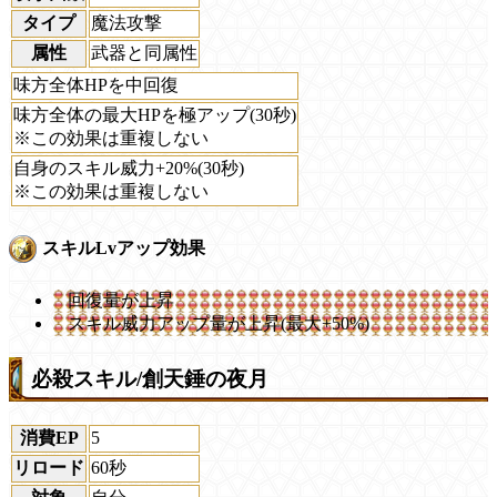
タイプ
魔法攻撃
属性
武器と同属性
味方全体HPを中回復
味方全体の最大HPを極アップ(30秒)
※この効果は重複しない
自身のスキル威力+20%(30秒)
※この効果は重複しない
スキルLvアップ効果
回復量が上昇
スキル威力アップ量が上昇(最大+50%)
必殺スキル/創天錘の夜月
消費EP
5
リロード
60秒