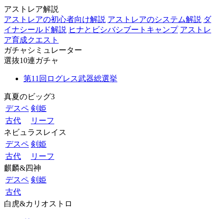
アストレア解説
アストレアの初心者向け解説
アストレアのシステム解説
ダ
イナシールド解説
ヒナとビシバシブートキャンプ
アストレ
ア育成クエスト
ガチャシミュレーター
選抜10連ガチャ
第11回ログレス武器総選挙
真夏のビッグ3
デスペ
剣姫
古代
リーフ
ネビュラスレイス
デスペ
剣姫
古代
リーフ
麒麟&四神
デスペ
剣姫
古代
白虎&カリオストロ