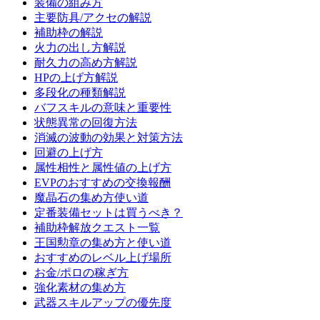
装備の組み方
主要防具/アクセの解説
補助枠の解説
火力の出し方解説
耐久力の高め方解説
HPの上げ方解説
多段化の種類解説
バフスキルの意味と重要性
状態異常の回復方法
消滅の波動の効果と対策方法
回避の上げ方
属性相性と属性値の上げ方
EVPのおすすめの交換報酬
魔晶石の集め方使い道
定番装備セットは買うべき？
補助枠解放クエスト一覧
王国勲章の集め方と使い道
おすすめのレベル上げ場所
お金/ポロの稼ぎ方
強化素材の集め方
武器スキルアップの優先度