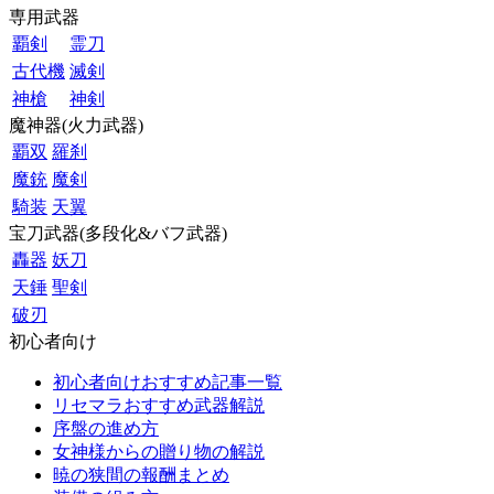
専用武器
覇剣
霊刀
古代機
滅剣
神槍
神剣
魔神器(火力武器)
覇双
羅刹
魔銃
魔剣
騎装
天翼
宝刀武器(多段化&バフ武器)
轟器
妖刀
天錘
聖剣
破刃
初心者向け
初心者向けおすすめ記事一覧
リセマラおすすめ武器解説
序盤の進め方
女神様からの贈り物の解説
暁の狭間の報酬まとめ