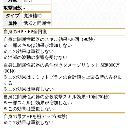
対象
自分
攻撃回数
-
タイプ
魔法補助
属性
武器と同属性
自身のHP・EP全回復
自身に闇属性武器のスキル効果+20回（90秒）
※一部スキルは効果が増加しない
※この効果は重複しない
※消滅の波動の影響を受けない
自身に闇属性武器の条件付きダメージリミット固定800万
(90秒)
※この効果はリミットプラスの合計値を上回る時のみ発動
する
※この効果は重複しない
自身に闇属性武器の必殺攻撃スキル効果+10回(90秒)
※一部スキルは効果が増加しない
※この効果は重複しない
自身の最大HPを極アップ(90秒)
※この効果は重複しない