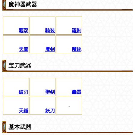
魔神器武器
覇双
騎装
羅刹
天翼
魔剣
魔銃
宝刀武器
破刃
聖剣
轟器
-
天錘
妖刀
基本武器