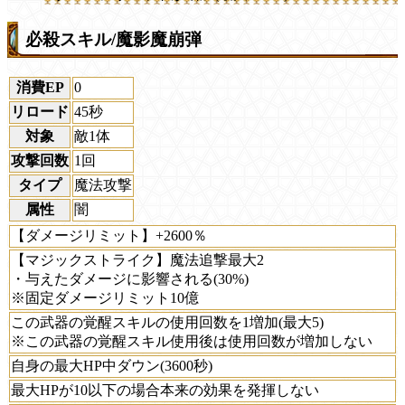
必殺スキル/魔影魔崩弾
消費EP
0
リロード
45秒
対象
敵1体
攻撃回数
1回
タイプ
魔法攻撃
属性
闇
【ダメージリミット】+2600％
【マジックストライク】魔法追撃最大2
・与えたダメージに影響される(30%)
※固定ダメージリミット10億
この武器の覚醒スキルの使用回数を1増加(最大5)
※この武器の覚醒スキル使用後は使用回数が増加しない
自身の最大HP中ダウン(3600秒)
最大HPが10以下の場合本来の効果を発揮しない