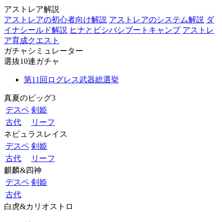
アストレア解説
アストレアの初心者向け解説
アストレアのシステム解説
ダ
イナシールド解説
ヒナとビシバシブートキャンプ
アストレ
ア育成クエスト
ガチャシミュレーター
選抜10連ガチャ
第11回ログレス武器総選挙
真夏のビッグ3
デスペ
剣姫
古代
リーフ
ネビュラスレイス
デスペ
剣姫
古代
リーフ
麒麟&四神
デスペ
剣姫
古代
白虎&カリオストロ