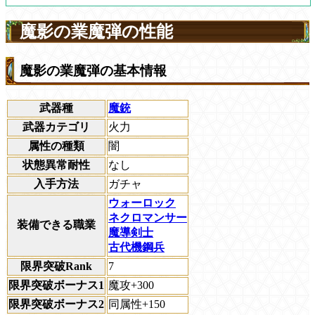
魔影の業魔弾の性能
魔影の業魔弾の基本情報
武器種
魔銃
武器カテゴリ
火力
属性の種類
闇
状態異常耐性
なし
入手方法
ガチャ
ウォーロック
ネクロマンサー
装備できる職業
魔導剣士
古代機鋼兵
限界突破Rank
7
限界突破ボーナス1
魔攻+300
限界突破ボーナス2
同属性+150