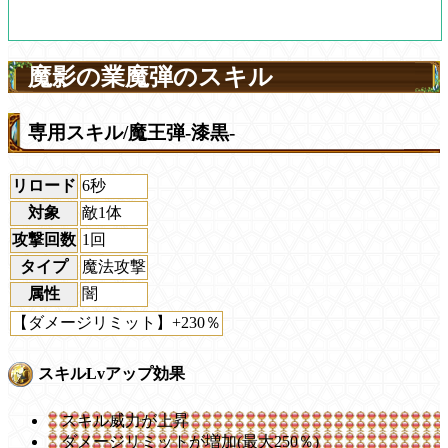
魔影の業魔弾のスキル
専用スキル/魔王弾-漆黒-
リロード
6秒
対象
敵1体
攻撃回数
1回
タイプ
魔法攻撃
属性
闇
【ダメージリミット】+230％
スキルLvアップ効果
スキル威力が上昇
ダメージリミットが増加(最大250％)