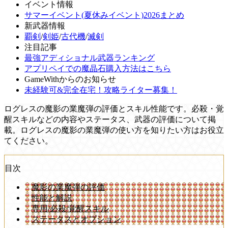
イベント情報
サマーイベント(夏休みイベント)2026まとめ
新武器情報
覇剣
/
剣姫
/
古代機
/
滅剣
注目記事
最強アディショナル武器ランキング
アプリペイでの魔晶石購入方法はこちら
GameWithからのお知らせ
未経験可&完全在宅！攻略ライター募集！
ログレスの魔影の業魔弾の評価とスキル性能です。必殺・覚
醒スキルなどの内容やステータス、武器の評価について掲
載。ログレスの魔影の業魔弾の使い方を知りたい方はお役立
てください。
目次
魔影の業魔弾の評価
性能と解説
専用/必殺/覚醒スキル
ステータスとオプション