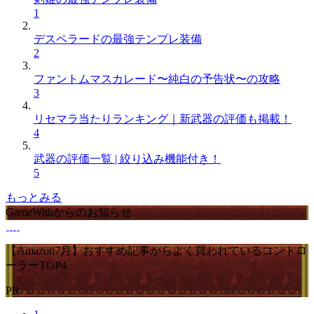
1
デスペラードの最強テンプレ装備
2
ファントムマスカレード〜純白の予告状〜の攻略
3
リセマラ当たりランキング｜新武器の評価も掲載！
4
武器の評価一覧 | 絞り込み機能付き！
5
もっとみる
GameWithからのお知らせ
【Amazon7月】おすすめ記事からよく買われているコントロ
ーラーTOP4
PR