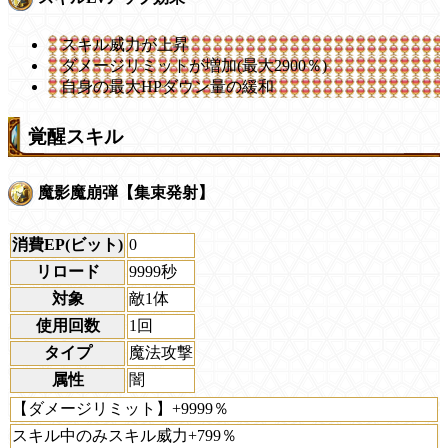
スキル威力が上昇
ダメージリミットが増加(最大2900％)
自身の最大HPダウン量の緩和
覚醒スキル
魔影魔崩弾【集束発射】
消費EP(ビット)
0
リロード
9999秒
対象
敵1体
使用回数
1回
タイプ
魔法攻撃
属性
闇
【ダメージリミット】+9999％
スキル中のみスキル威力+799％