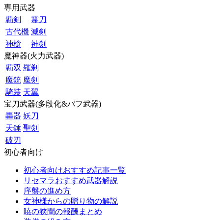
専用武器
覇剣
霊刀
古代機
滅剣
神槍
神剣
魔神器(火力武器)
覇双
羅刹
魔銃
魔剣
騎装
天翼
宝刀武器(多段化&バフ武器)
轟器
妖刀
天錘
聖剣
破刃
初心者向け
初心者向けおすすめ記事一覧
リセマラおすすめ武器解説
序盤の進め方
女神様からの贈り物の解説
暁の狭間の報酬まとめ