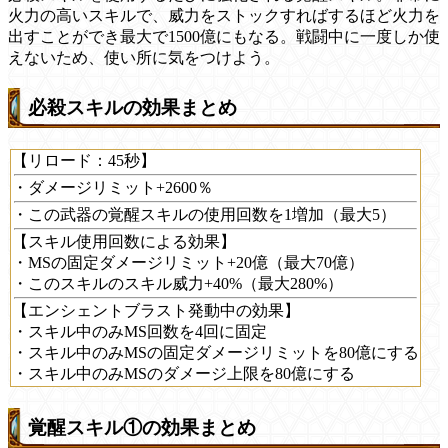
火力の高いスキルで、威力をストックすればするほど火力を
出すことができ最大で1500億にもなる。戦闘中に一度しか使
えないため、使い所に気をつけよう。
必殺スキルの効果まとめ
【リロード：45秒】
・ダメージリミット+2600％
・この武器の覚醒スキルの使用回数を1増加（最大5）
【スキル使用回数による効果】
・MSの固定ダメージリミット+20億（最大70億）
・このスキルのスキル威力+40%（最大280%）
【エンシェントブラスト発動中の効果】
・スキル中のみMS回数を4回に固定
・スキル中のみMSの固定ダメージリミットを80億にする
・スキル中のみMSのダメージ上限を80億にする
覚醒スキル①の効果まとめ