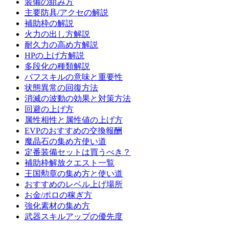
装備の組み方
主要防具/アクセの解説
補助枠の解説
火力の出し方解説
耐久力の高め方解説
HPの上げ方解説
多段化の種類解説
バフスキルの意味と重要性
状態異常の回復方法
消滅の波動の効果と対策方法
回避の上げ方
属性相性と属性値の上げ方
EVPのおすすめの交換報酬
魔晶石の集め方使い道
定番装備セットは買うべき？
補助枠解放クエスト一覧
王国勲章の集め方と使い道
おすすめのレベル上げ場所
お金/ポロの稼ぎ方
強化素材の集め方
武器スキルアップの優先度