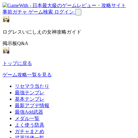
事前ガチャ
ゲーム検索
ログイン
ログレスいにしえの女神攻略ガイド
掲示板Q&A
トップに戻る
ゲーム攻略一覧を見る
リセマラ当たり
最強テンプレ
基本テンプレ
最新アプデ情報
最強Add武器
メダル一覧
よく使う防具
ガチャまとめ
武器評価一覧