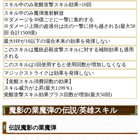
スキル中のみ覚醒攻撃スキル効果+10回
スキル中のみ魔弾激射解放
※ダメージを30億ごとに一撃に集約する
※ダメージ上限の超過分は次の一撃に持ち越される(最大50
回 合計1500億)
最大HPが10以下の場合本来の効果を発揮しない
このスキルは魔銃必殺攻撃スキルに対する補助効果も適用
される
このスキルは1回使用すると使用回数が増加しなくなる
マジックストライクは効果を発揮しない
【覚醒スキル消費回数の効果】
スキル威力が上昇(最大1199％)
覚醒攻撃スキル効果プラス回数が増加(最大50回)
魔影の業魔弾の伝説/英雄スキル
伝説魔影の業魔弾