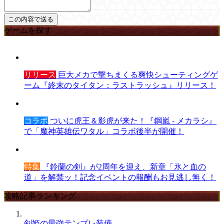
ゲームを探す
リリース
巨大メカで撃ちまくる爽快シューティングゲ
ーム『終末のタイタン：ラストラッシュ』リリース！
コラボ
ついに虎王＆影虎が来た！『鋼嵐 - メカラシ』
で「魔神英雄伝ワタル」コラボ後半が開催！
特集
『鈴蘭の剣』が2周年を迎え、新章「氷と血の
道」を解禁ッ！記念イベントの報酬もお見逃し無く！
攻略記事ランキング
剣姫の最強テンプレ装備