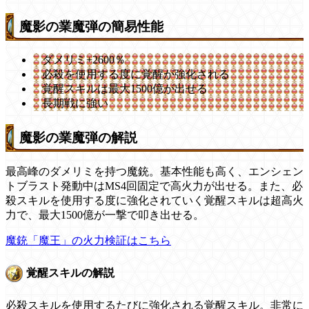
魔影の業魔弾の簡易性能
ダメリミ+2600％
必殺を使用する度に覚醒が強化される
覚醒スキルは最大1500億が出せる
長期戦に強い
魔影の業魔弾の解説
最高峰のダメリミを持つ魔銃。基本性能も高く、エンシェン
トブラスト発動中はMS4回固定で高火力が出せる。また、必
殺スキルを使用する度に強化されていく覚醒スキルは超高火
力で、最大1500億が一撃で叩き出せる。
魔銃「魔王」の火力検証はこちら
覚醒スキルの解説
必殺スキルを使用するたびに強化される覚醒スキル。非常に