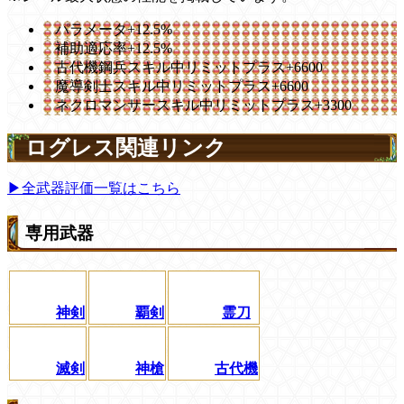
パラメータ+12.5%
補助適応率+12.5%
古代機鋼兵スキル中リミットプラス+6600
魔導剣士スキル中リミットプラス+6600
ネクロマンサースキル中リミットプラス+3300
ログレス関連リンク
▶全武器評価一覧はこちら
専用武器
神剣
覇剣
霊刀
滅剣
神槍
古代機