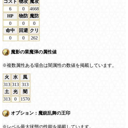
コスト
物攻
魔攻
6
0
4668
HP
物防
魔防
0
0
0
命中
回避
クリ
0
0
262
魔影の業魔弾の属性値
※複数属性ある場合は闇属性の数値を掲載しています。
火
水
風
313
313
313
土
光
闇
313
0
1570
オプション：魔銃乱舞の王印
※レベル最大状態の性能を掲載しています。