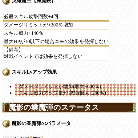
英雄魔王【滅魔銃】
必殺スキル攻撃回数+4回
ダメージリミットが+300％増加
スキル威力+140％
最大HPが10以下の場合本来の効果を発揮しない
【備考】
対戦イベントでは効果を発揮しない
スキルLvアップ効果
ダメージリミットが増加(最大+600％)
スキル威力アップ量が増加(最大+280％)
魔影の業魔弾のステータス
魔影の業魔弾のパラメータ