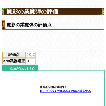
魔影の業魔弾の評価
魔影の業魔弾の評価点
評価点
9.0
点
Add武器適正
B
GameWithおすすめ
魔晶石50個が480円！
▶アプリペイで魔晶石をお得に購入する