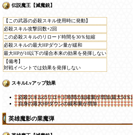
伝説魔王【滅魔銃】
【この武器の必殺スキル使用時に発動】
必殺スキル攻撃回数+2回
この必殺スキルのリロード時間を30％短縮
必殺スキルの最大HPダウン量が緩和
最大HPが10以下の場合本来の効果を発揮しない
【備考】
対戦イベントでは効果を発揮しない
スキルLvアップ効果
必殺スキルのリロード時間の短縮量が増加(最大50％)
自身の最大HPダウンの緩和量が増加
英雄魔影の業魔弾