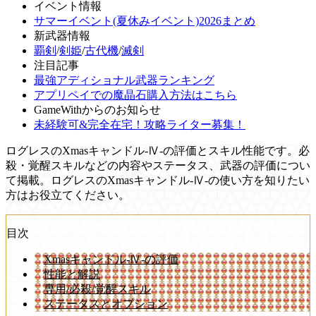
イベント情報
サマーイベント(夏休みイベント)2026まとめ
新武器情報
覇剣
/
剣姫
/
古代機
/
滅剣
注目記事
最強アディショナル武器ランキング
アプリペイでの魔晶石購入方法はこちら
GameWithからのお知らせ
未経験可&完全在宅！攻略ライター募集！
ログレスのXmasキャンドル-Ⅳ-の評価とスキル性能です。必
殺・覚醒スキルなどの内容やステータス、武器の評価につい
て掲載。ログレスのXmasキャンドル-Ⅳ-の使い方を知りたい
方はお役立てください。
目次
Xmasキャンドル-Ⅳ-の評価
性能と解説
専用/必殺/覚醒スキル
ステータスとオプション