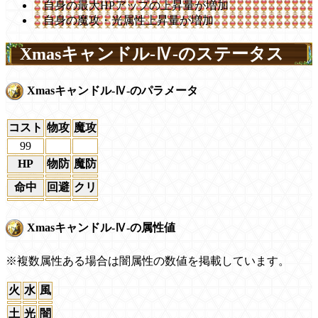
自身の最大HPアップの上昇量が増加
自身の魔攻・光属性上昇量が増加
Xmasキャンドル-Ⅳ-のステータス
Xmasキャンドル-Ⅳ-のパラメータ
コスト
物攻
魔攻
99
HP
物防
魔防
命中
回避
クリ
Xmasキャンドル-Ⅳ-の属性値
※複数属性ある場合は闇属性の数値を掲載しています。
火
水
風
土
光
闇