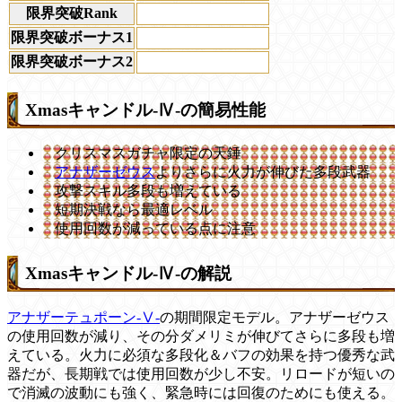
限界突破Rank
限界突破ボーナス1
限界突破ボーナス2
Xmasキャンドル-Ⅳ-の簡易性能
クリスマスガチャ限定の天錘
アナザーゼウス
よりさらに火力が伸びた多段武器
攻撃スキル多段も増えている
短期決戦なら最適レベル
使用回数が減っている点に注意
Xmasキャンドル-Ⅳ-の解説
アナザーテュポーン-Ⅴ-
の期間限定モデル。アナザーゼウス
の使用回数が減り、その分ダメリミが伸びてさらに多段も増
えている。火力に必須な多段化＆バフの効果を持つ優秀な武
器だが、長期戦では使用回数が少し不安。リロードが短いの
で消滅の波動にも強く、緊急時には回復のためにも使える。