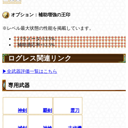
オプション：補助増強の王印
※レベル最大状態の性能を掲載しています。
パラメータ+12.5%
補助適応率+12.5%
ログレス関連リンク
▶全武器評価一覧はこちら
専用武器
神剣
覇剣
霊刀