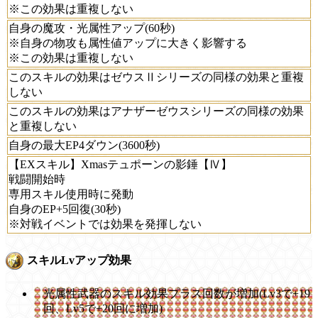
※この効果は重複しない
自身の魔攻・光属性アップ(60秒)
※自身の物攻も属性値アップに大きく影響する
※この効果は重複しない
このスキルの効果はゼウスⅡシリーズの同様の効果と重複
しない
このスキルの効果はアナザーゼウスシリーズの同様の効果
と重複しない
自身の最大EP4ダウン(3600秒)
【EXスキル】Xmasテュポーンの影錘【Ⅳ】
戦闘開始時
専用スキル使用時に発動
自身のEP+5回復(30秒)
※対戦イベントでは効果を発揮しない
スキルLvアップ効果
光属性武器のスキル効果プラス回数が増加(Lv3で+19
回、Lv5で+20回に増加)