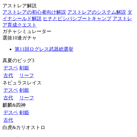
アストレア解説
アストレアの初心者向け解説
アストレアのシステム解説
ダ
イナシールド解説
ヒナとビシバシブートキャンプ
アストレ
ア育成クエスト
ガチャシミュレーター
選抜10連ガチャ
第11回ログレス武器総選挙
真夏のビッグ3
デスペ
剣姫
古代
リーフ
ネビュラスレイス
デスペ
剣姫
古代
リーフ
麒麟&四神
デスペ
剣姫
古代
白虎&カリオストロ