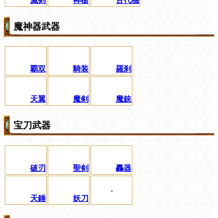
滅剣
神槍
古代機
魔神器武器
覇双
騎装
羅刹
天翼
魔剣
魔銃
宝刀武器
破刃
聖剣
轟器
-
天錘
妖刀