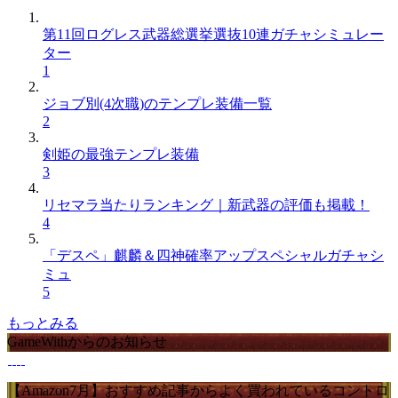
第11回ログレス武器総選挙選抜10連ガチャシミュレー
ター
1
ジョブ別(4次職)のテンプレ装備一覧
2
剣姫の最強テンプレ装備
3
リセマラ当たりランキング｜新武器の評価も掲載！
4
「デスペ」麒麟＆四神確率アップスペシャルガチャシ
ミュ
5
もっとみる
GameWithからのお知らせ
【Amazon7月】おすすめ記事からよく買われているコントロ