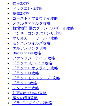
仁王3攻略
ドラクエ1・2攻略
桃鉄2攻略
ゴーストオブヨウテイ攻略
メタルギアデルタ攻略
牧場物語 風のグランドバザール攻略
ドンキーコングバナンザ攻略
マリオカートワールド攻略
モンハンワイルズ攻略
エルデンリング攻略
Blades of Fire攻略
ファンタジーライフi攻略
ドラクエ3リメイク攻略
ドラクエ10オフライン攻略
ドラクエ11攻略
ドラクエモンスターズ3攻略
ドラクエ6攻略
メタファー攻略
知恵のかりもの攻略
魔女の泉R攻略
ドラゴンズドグマ2攻略