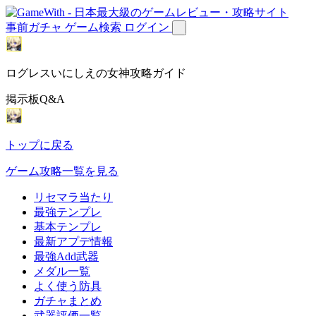
事前ガチャ
ゲーム検索
ログイン
ログレスいにしえの女神攻略ガイド
掲示板Q&A
トップに戻る
ゲーム攻略一覧を見る
リセマラ当たり
最強テンプレ
基本テンプレ
最新アプデ情報
最強Add武器
メダル一覧
よく使う防具
ガチャまとめ
武器評価一覧