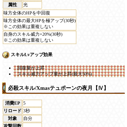
属性
光
味方全体のHPを中回復
味方全体の最大HPを極アップ(30秒)
※この効果は重複しない
自身のスキル威力+20%(30秒)
※この効果は重複しない
スキルLvアップ効果
回復量が上昇
スキル威力アップ量が上昇(最大50%)
必殺スキル/Xmasテュポーンの夜月【Ⅳ】
消費EP
5
リロード
3秒
対象
自分
攻撃回数