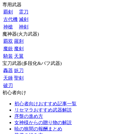
専用武器
覇剣
霊刀
古代機
滅剣
神槍
神剣
魔神器(火力武器)
覇双
羅刹
魔銃
魔剣
騎装
天翼
宝刀武器(多段化&バフ武器)
轟器
妖刀
天錘
聖剣
破刃
初心者向け
初心者向けおすすめ記事一覧
リセマラおすすめ武器解説
序盤の進め方
女神様からの贈り物の解説
暁の狭間の報酬まとめ