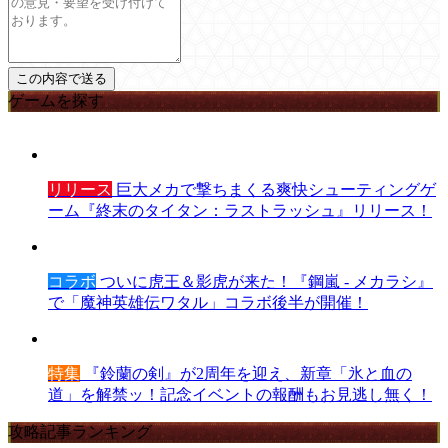
ゲームを探す
リリース
巨大メカで撃ちまくる爽快シューティングゲ
ーム『終末のタイタン：ラストラッシュ』リリース！
コラボ
ついに虎王＆影虎が来た！『鋼嵐 - メカラシ』
で「魔神英雄伝ワタル」コラボ後半が開催！
特集
『鈴蘭の剣』が2周年を迎え、新章「氷と血の
道」を解禁ッ！記念イベントの報酬もお見逃し無く！
攻略記事ランキング