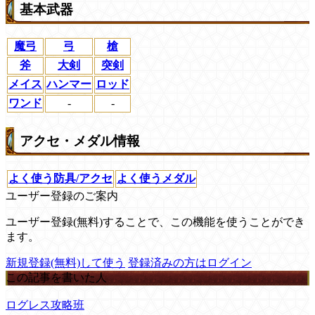
基本武器
魔弓
弓
槍
斧
大剣
突剣
メイス
ハンマー
ロッド
ワンド
-
-
アクセ・メダル情報
よく使う防具/アクセ
よく使うメダル
ユーザー登録のご案内
ユーザー登録(無料)することで、この機能を使うことができ
ます。
新規登録(無料)して使う
登録済みの方はログイン
この記事を書いた人
ログレス攻略班