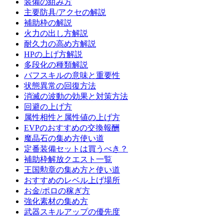
装備の組み方
主要防具/アクセの解説
補助枠の解説
火力の出し方解説
耐久力の高め方解説
HPの上げ方解説
多段化の種類解説
バフスキルの意味と重要性
状態異常の回復方法
消滅の波動の効果と対策方法
回避の上げ方
属性相性と属性値の上げ方
EVPのおすすめの交換報酬
魔晶石の集め方使い道
定番装備セットは買うべき？
補助枠解放クエスト一覧
王国勲章の集め方と使い道
おすすめのレベル上げ場所
お金/ポロの稼ぎ方
強化素材の集め方
武器スキルアップの優先度