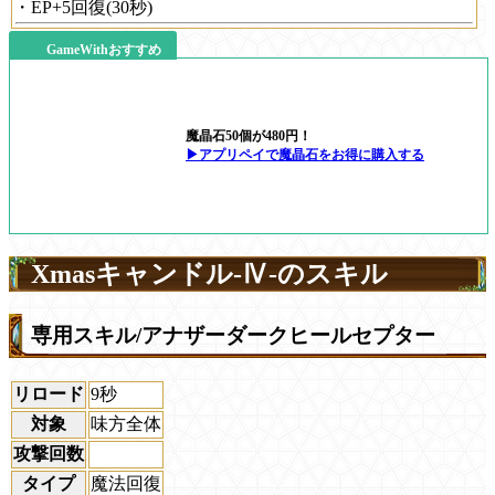
・EP+5回復(30秒)
GameWithおすすめ
魔晶石50個が480円！
▶アプリペイで魔晶石をお得に購入する
Xmasキャンドル-Ⅳ-のスキル
専用スキル/アナザーダークヒールセプター
リロード
9秒
対象
味方全体
攻撃回数
タイプ
魔法回復