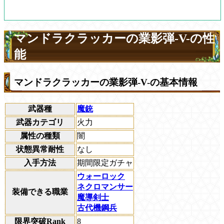
マンドラクラッカーの業影弾-V-の性
能
マンドラクラッカーの業影弾-V-の基本情報
武器種
魔銃
武器カテゴリ
火力
属性の種類
闇
状態異常耐性
なし
入手方法
期間限定ガチャ
ウォーロック
ネクロマンサー
装備できる職業
魔導剣士
古代機鋼兵
限界突破Rank
8