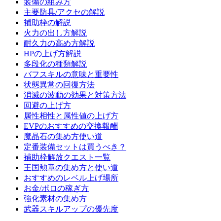
装備の組み方
主要防具/アクセの解説
補助枠の解説
火力の出し方解説
耐久力の高め方解説
HPの上げ方解説
多段化の種類解説
バフスキルの意味と重要性
状態異常の回復方法
消滅の波動の効果と対策方法
回避の上げ方
属性相性と属性値の上げ方
EVPのおすすめの交換報酬
魔晶石の集め方使い道
定番装備セットは買うべき？
補助枠解放クエスト一覧
王国勲章の集め方と使い道
おすすめのレベル上げ場所
お金/ポロの稼ぎ方
強化素材の集め方
武器スキルアップの優先度