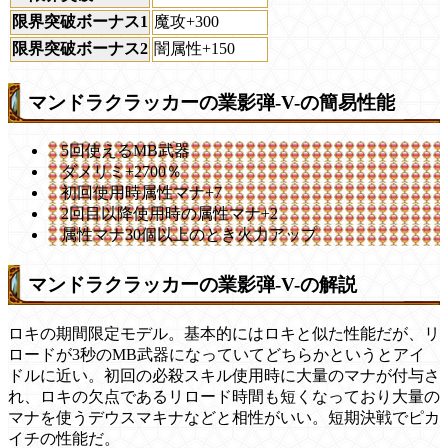
限界突破ボーナス1
魔攻+300
限界突破ボーナス2
闇属性+150
マンドラクラッカーの業影弾-V-の簡易性能
5回使えるMB武器
ダメリミ+2700％
初回使用時属性マナ+7
2回目以降使用時の属性マナ+2
属性マナ30個以上のとき火力アップ
マンドラクラッカーの業影弾-V-の解説
ロキの期間限定モデル。基本的にはロキと似た性能だが、リ
ロードが3秒のMB武器になっていてどちらかというとアイ
ドルに近い。初回の必殺スキル使用時に大量のマナが付与さ
れ、ロキの欠点であるリロード時間も短くなっており大量の
マナを使うデウスマキナなどと相性がいい。短期決戦でピカ
イチの性能だ。