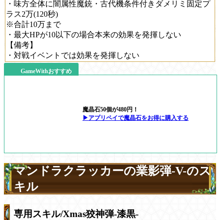
・味方全体に闇属性魔銃・古代機条件付きダメリミ固定プ
ラス2万(120秒)
※合計10万まで
・最大HPが10以下の場合本来の効果を発揮しない
【備考】
・対戦イベントでは効果を発揮しない
GameWithおすすめ
魔晶石50個が480円！
▶アプリペイで魔晶石をお得に購入する
マンドラクラッカーの業影弾-V-のス
キル
専用スキル/Xmas狡神弾-漆黒-