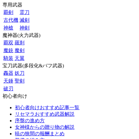
専用武器
覇剣
霊刀
古代機
滅剣
神槍
神剣
魔神器(火力武器)
覇双
羅刹
魔銃
魔剣
騎装
天翼
宝刀武器(多段化&バフ武器)
轟器
妖刀
天錘
聖剣
破刃
初心者向け
初心者向けおすすめ記事一覧
リセマラおすすめ武器解説
序盤の進め方
女神様からの贈り物の解説
暁の狭間の報酬まとめ