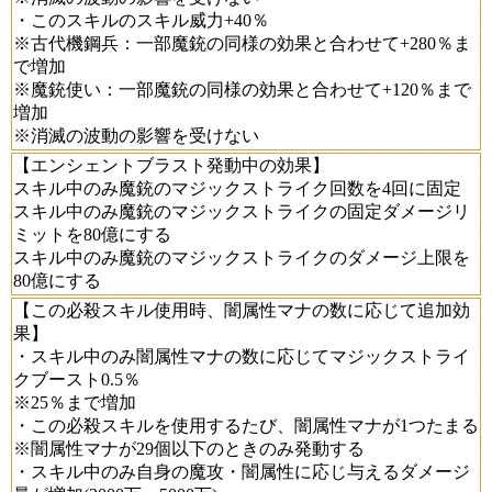
・このスキルのスキル威力+40％
※古代機鋼兵：一部魔銃の同様の効果と合わせて+280％ま
で増加
※魔銃使い：一部魔銃の同様の効果と合わせて+120％まで
増加
※消滅の波動の影響を受けない
【エンシェントブラスト発動中の効果】
スキル中のみ魔銃のマジックストライク回数を4回に固定
スキル中のみ魔銃のマジックストライクの固定ダメージリ
ミットを80億にする
スキル中のみ魔銃のマジックストライクのダメージ上限を
80億にする
【この必殺スキル使用時、闇属性マナの数に応じて追加効
果】
・スキル中のみ闇属性マナの数に応じてマジックストライ
クブースト0.5％
※25％まで増加
・この必殺スキルを使用するたび、闇属性マナが1つたまる
※闇属性マナが29個以下のときのみ発動する
・スキル中のみ自身の魔攻・闇属性に応じ与えるダメージ