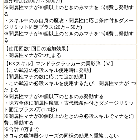
量が増加(2000万～5000万)
※闇属性マナが30個以上のときのみマナを15消費し発動す
る
・スキル中のみ自身の魔攻・闇属性に応じ条件付きダメー
ジリミット固定プラス(20万～50万)
※闇属性マナが30個以上のときのみマナを15消費し発動す
る
【使用回数1回目の追加効果】
・闇属性マナが5つたまる
【EXスキル】マンドラクラッカーの業影弾【Ⅴ】
【この武器の必殺スキル使用時に発動】
【闇属性マナの数に応じて追加効果】
・この武器の必殺スキルを使用するたび、闇属性マナが1つ
たまる
※闇属性マナが29個以下のときのみ発動する
・味方全体に闇属性魔銃・古代機条件付きダメージリミッ
ト固定プラス2万(120秒)
※闇属性マナが30個以上のときのみ必殺スキルでマナを消
費し発動する
※合計10万まで
※ロキの魔神器シリーズの同様の効果と重複しない