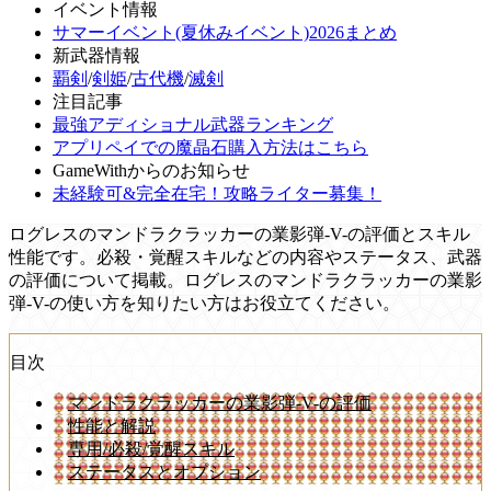
イベント情報
サマーイベント(夏休みイベント)2026まとめ
新武器情報
覇剣
/
剣姫
/
古代機
/
滅剣
注目記事
最強アディショナル武器ランキング
アプリペイでの魔晶石購入方法はこちら
GameWithからのお知らせ
未経験可&完全在宅！攻略ライター募集！
ログレスのマンドラクラッカーの業影弾-V-の評価とスキル
性能です。必殺・覚醒スキルなどの内容やステータス、武器
の評価について掲載。ログレスのマンドラクラッカーの業影
弾-V-の使い方を知りたい方はお役立てください。
目次
マンドラクラッカーの業影弾-V-の評価
性能と解説
専用/必殺/覚醒スキル
ステータスとオプション