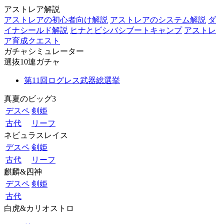
アストレア解説
アストレアの初心者向け解説
アストレアのシステム解説
ダ
イナシールド解説
ヒナとビシバシブートキャンプ
アストレ
ア育成クエスト
ガチャシミュレーター
選抜10連ガチャ
第11回ログレス武器総選挙
真夏のビッグ3
デスペ
剣姫
古代
リーフ
ネビュラスレイス
デスペ
剣姫
古代
リーフ
麒麟&四神
デスペ
剣姫
古代
白虎&カリオストロ