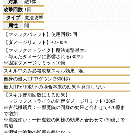
対象
敵1体
攻撃回数
1回
タイプ
魔法攻撃
属性
闇
【マジックバレット】使用回数5回
【ダメージリミット】+2700％
【マジックストライク】魔法追撃最大2
・与えたダメージに影響される(30％)
※固定ダメージリミット10億
スキル中のみ必殺攻撃スキル効果+3回
自身の最大HP中ダウン(3600秒)
最大HPが10以下の場合本来の効果を発揮しない
【スキル使用回数による効果】
・マジックストライクの固定ダメージリミット+20億
※古代機鋼兵：一部魔銃の同様の効果と合わせて+70億ま
で増加
※魔銃使い：一部魔銃の同様の効果と合わせて+30億まで
増加
※消滅の波動の影響を受けない