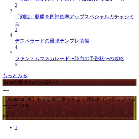
2
「剣姫」麒麟＆四神確率アップスペシャルガチャシミ
ュ
3
デスペラードの最強テンプレ装備
4
ファントムマスカレード〜純白の予告状〜の攻略
5
もっとみる
GameWithからのお知らせ
【Amazon7月】おすすめ記事からよく買われているコントロ
ーラーTOP4
PR
1