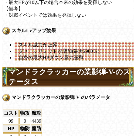
・最大HPが10以下の場合本来の効果を発揮しない
【備考】
・対戦イベントでは効果を発揮しない
スキルLvアップ効果
スキル威力が上昇
ダメージリミットが増加(最大2900％)
自身の最大HPダウン量の緩和
マンドラクラッカーの業影弾-V-のス
テータス
マンドラクラッカーの業影弾-V-のパラメータ
コスト
物攻
魔攻
99
0
4439
HP
物防
魔防