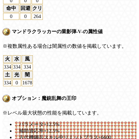
0
0
0
命中
回避
クリ
0
0
264
マンドラクラッカーの業影弾-V-の属性値
※複数属性ある場合は闇属性の数値を掲載しています。
火
水
風
334
334
334
土
光
闇
334
0
1678
オプション：魔銃乱舞の王印
※レベル最大状態の性能を掲載しています。
パラメータ+12.5%
補助適応率+12.5%
古代機鋼兵スキル中リミットプラス+6600