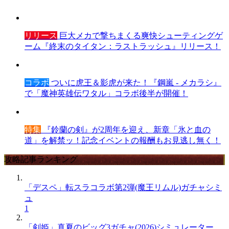
リリース
巨大メカで撃ちまくる爽快シューティングゲ
ーム『終末のタイタン：ラストラッシュ』リリース！
コラボ
ついに虎王＆影虎が来た！『鋼嵐 - メカラシ』
で「魔神英雄伝ワタル」コラボ後半が開催！
特集
『鈴蘭の剣』が2周年を迎え、新章「氷と血の
道」を解禁ッ！記念イベントの報酬もお見逃し無く！
攻略記事ランキング
「デスペ」転スラコラボ第2弾(魔王リムル)ガチャシミ
ュ
1
「剣姫」真夏のビッグ3ガチャ(2026)シミュレーター