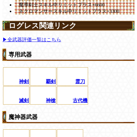
魔導剣士スキル中リミットプラス+6600
ネクロマンサースキル中リミットプラス+3300
ログレス関連リンク
▶全武器評価一覧はこちら
専用武器
神剣
覇剣
霊刀
滅剣
神槍
古代機
魔神器武器