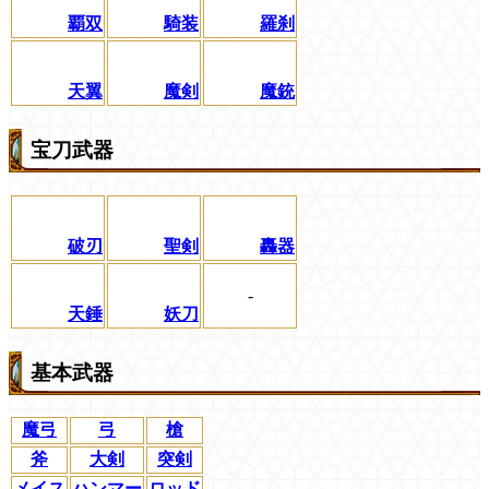
覇双
騎装
羅刹
天翼
魔剣
魔銃
宝刀武器
破刃
聖剣
轟器
-
天錘
妖刀
基本武器
魔弓
弓
槍
斧
大剣
突剣
メイス
ハンマー
ロッド