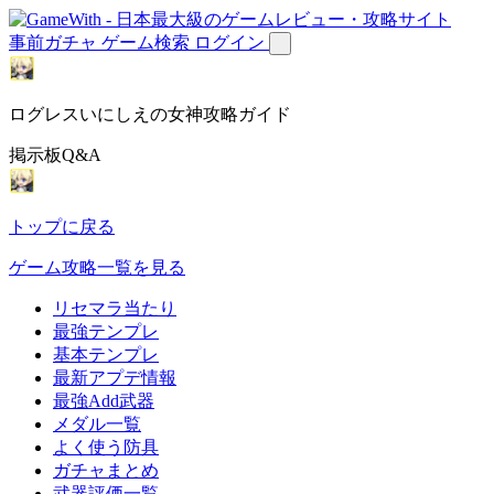
事前ガチャ
ゲーム検索
ログイン
ログレスいにしえの女神攻略ガイド
掲示板Q&A
トップに戻る
ゲーム攻略一覧を見る
リセマラ当たり
最強テンプレ
基本テンプレ
最新アプデ情報
最強Add武器
メダル一覧
よく使う防具
ガチャまとめ
武器評価一覧