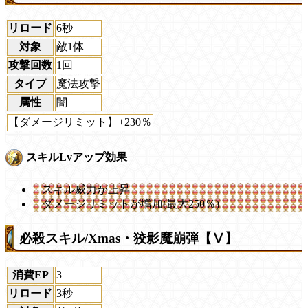
リロード
6秒
対象
敵1体
攻撃回数
1回
タイプ
魔法攻撃
属性
闇
【ダメージリミット】+230％
スキルLvアップ効果
スキル威力が上昇
ダメージリミットが増加(最大250％)
必殺スキル/Xmas・狡影魔崩弾【Ⅴ】
消費EP
3
リロード
3秒