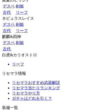
真夏のビッグ3
デスペ
剣姫
古代
リーフ
ネビュラスレイス
デスペ
剣姫
古代
リーフ
麒麟&四神
デスペ
剣姫
古代
白虎&カリオストロ
リーフ
リセマラ情報
リセマラおすすめ武器解説
リセマラ当たりランキング
リセマラやり方
ガチャはどれを引く？
装備一覧