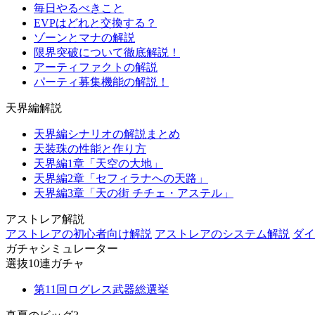
毎日やるべきこと
EVPはどれと交換する？
ゾーンとマナの解説
限界突破について徹底解説！
アーティファクトの解説
パーティ募集機能の解説！
天界編解説
天界編シナリオの解説まとめ
天装珠の性能と作り方
天界編1章「天空の大地」
天界編2章「セフィラナへの天路」
天界編3章「天の街 チチェ・アステル」
アストレア解説
アストレアの初心者向け解説
アストレアのシステム解説
ダイ
ガチャシミュレーター
選抜10連ガチャ
第11回ログレス武器総選挙