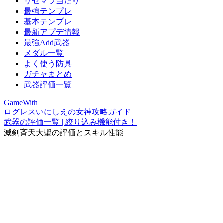
リセマラ当たり
最強テンプレ
基本テンプレ
最新アプデ情報
最強Add武器
メダル一覧
よく使う防具
ガチャまとめ
武器評価一覧
GameWith
ログレスいにしえの女神攻略ガイド
武器の評価一覧 | 絞り込み機能付き！
滅剣斉天大聖の評価とスキル性能