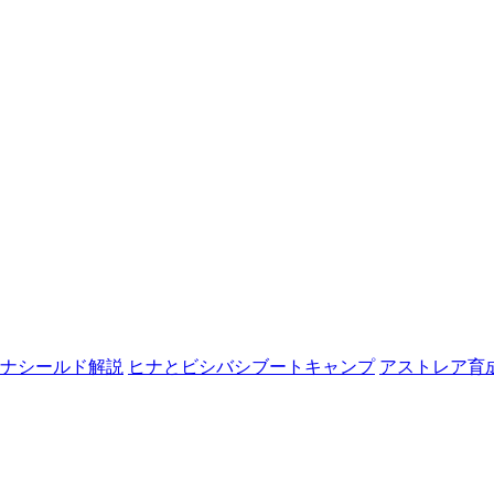
ナシールド解説
ヒナとビシバシブートキャンプ
アストレア育