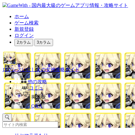
ホーム
ゲーム検索
新規登録
ログイン
2カラム
3カラム
ログレスいにしえの女神攻略ガイド
他の攻略
コミュ
掲示板
Q&A