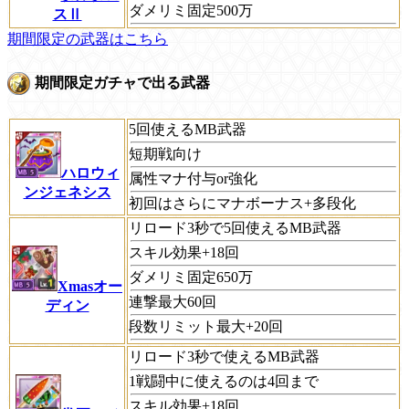
ダメリミ固定500万
スⅡ
期間限定の武器はこちら
期間限定ガチャで出る武器
5回使えるMB武器
短期戦向け
ハロウィ
属性マナ付与or強化
ンジェネシス
初回はさらにマナボーナス+多段化
リロード3秒で5回使えるMB武器
スキル効果+18回
ダメリミ固定650万
Xmasオー
連撃最大60回
ディン
段数リミット最大+20回
リロード3秒で使えるMB武器
1戦闘中に使えるのは4回まで
スキル効果+18回