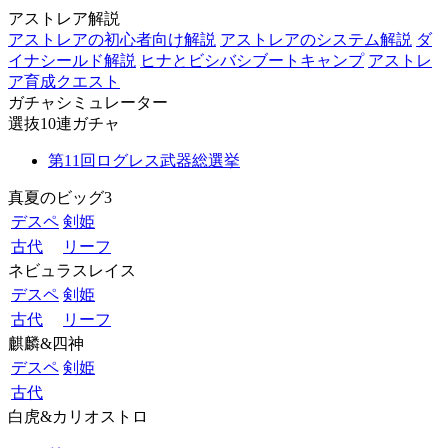
アストレア解説
アストレアの初心者向け解説
アストレアのシステム解説
ダ
イナシールド解説
ヒナとビシバシブートキャンプ
アストレ
ア育成クエスト
ガチャシミュレーター
選抜10連ガチャ
第11回ログレス武器総選挙
真夏のビッグ3
デスペ
剣姫
古代
リーフ
ネビュラスレイス
デスペ
剣姫
古代
リーフ
麒麟&四神
デスペ
剣姫
古代
白虎&カリオストロ