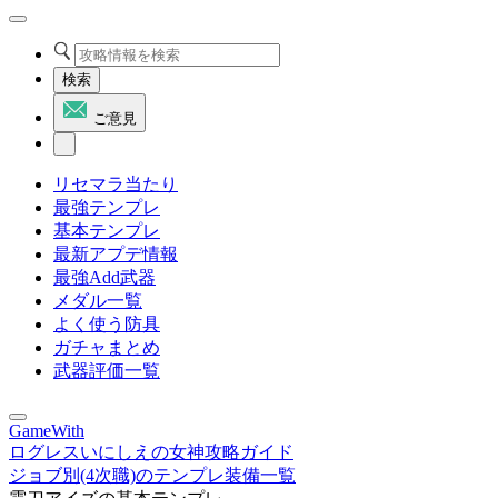
検索
ご意見
リセマラ当たり
最強テンプレ
基本テンプレ
最新アプデ情報
最強Add武器
メダル一覧
よく使う防具
ガチャまとめ
武器評価一覧
GameWith
ログレスいにしえの女神攻略ガイド
ジョブ別(4次職)のテンプレ装備一覧