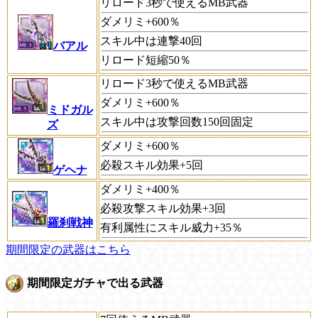
リロード3秒で使えるMB武器
ダメリミ+600％
スキル中は連撃40回
バアル
リロード短縮50％
リロード3秒で使えるMB武器
ダメリミ+600％
ミドガル
スキル中は攻撃回数150回固定
ズ
ダメリミ+600％
必殺スキル効果+5回
ゲヘナ
ダメリミ+400％
必殺攻撃スキル効果+3回
羅刹戦神
有利属性にスキル威力+35％
期間限定の武器はこちら
期間限定ガチャで出る武器