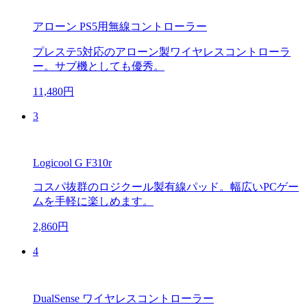
アローン PS5用無線コントローラー
プレステ5対応のアローン製ワイヤレスコントローラ
ー。サブ機としても優秀。
11,480円
3
Logicool G F310r
コスパ抜群のロジクール製有線パッド。幅広いPCゲー
ムを手軽に楽しめます。
2,860円
4
DualSense ワイヤレスコントローラー