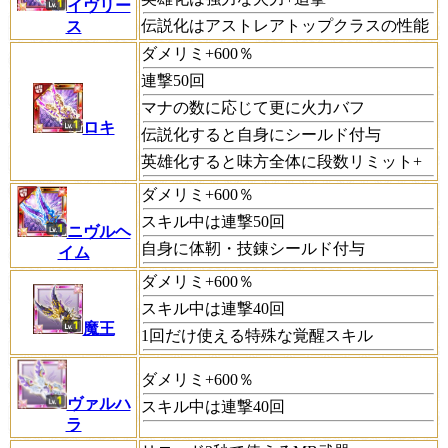
イヴリー
伝説化はアストレアトップクラスの性能
ス
ダメリミ+600％
連撃50回
マナの数に応じて更に火力バフ
ロキ
伝説化すると自身にシールド付与
英雄化すると味方全体に段数リミット+
ダメリミ+600％
スキル中は連撃50回
ニヴルヘ
自身に体靭・技錬シールド付与
イム
ダメリミ+600％
スキル中は連撃40回
魔王
1回だけ使える特殊な覚醒スキル
ダメリミ+600％
ヴァルハ
スキル中は連撃40回
ラ