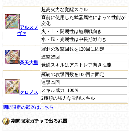
超高火力な覚醒スキル
直前に使用した武器属性によって性能が
変化
アルスノ
火・土・闇属性は短期戦向き
ヴァ
水・風・光属性は中長期戦向き
羅刹の攻撃回数を120回に固定
連撃25回
斉天大聖
覚醒スキルはアストレア向き性能
羅刹の攻撃回数を100回に固定
連撃25回
スキル威力+100％
クロノス
2種類の強力な覚醒スキル
期間限定の武器はこちら
期間限定ガチャで出る武器