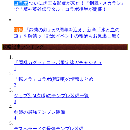
コラボ
ついに虎王＆影虎が来た！『鋼嵐 - メカラシ』
で「魔神英雄伝ワタル」コラボ後半が開催！
特集
『鈴蘭の剣』が2周年を迎え、新章「氷と血の
道」を解禁ッ！記念イベントの報酬もお見逃し無く！
攻略記事ランキング
「閃乱カグラ」コラボ限定詠ガチャシミュ
1
「転スラ」コラボ(第2弾)の情報まとめ
2
ジョブ別(4次職)のテンプレ装備一覧
3
剣姫の最強テンプレ装備
4
デスペラードの最強テンプレ装備