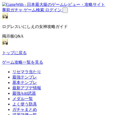
事前ガチャ
ゲーム検索
ログイン
ログレスいにしえの女神攻略ガイド
掲示板Q&A
トップに戻る
ゲーム攻略一覧を見る
リセマラ当たり
最強テンプレ
基本テンプレ
最新アプデ情報
最強Add武器
メダル一覧
よく使う防具
ガチャまとめ
武器評価一覧