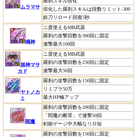
羅刹スキル倍化
ムラマサ
倍化した羅刹スキルは段数リミット-300
妖刀リロード回復5秒
ニ度使えるMB武器
羅刹の攻撃回数を300回に固定
鳴神
連撃最大100回
ニ度使えるMB武器
羅刹の攻撃回数を250回に固定
祟神マサ
連撃最大50回
カド
羅刹の攻撃回数を150回に固定
リミプラ50万
ヤトノカ
最大HP極アップ
ミ
羅刹の攻撃回数を200回に固定
「閻魔の断罪」で連撃50回
閻魔
剣姫ゲージ中大幅なリロ短
羅刹の攻撃回数を150回に固定