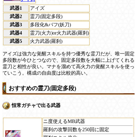
武器1
アイズ
武器2
霊刀(固定多段)
武器3
多段化&バフ(妖刀)
武器4
霊刀(火力)or火力武器(羅刹)
武器5
火力武器(羅刹)
アイズは強力な覚醒スキルを持つ優秀な霊刀だが、唯一固定
多段数が今ひとつなので、固定多段数を大幅に上げてくれる
霊刀と相性が良い。マナを溜めて高火力の覚醒スキルを使っ
ていこう。構成の自由度は比較的高い。
おすすめの霊刀(固定多段)
恒常ガチャで出る武器
ニ度使えるMB武器
羅刹の攻撃回数を250回に固定