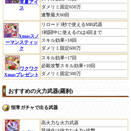
常夏アイ
ダメリミ固定650万
ス
連撃最大60回
リロード3秒で使えるMB武器
1戦闘中に使えるのは4回まで
Xmasスノ
スキル効果+18回
ーマンスティッ
ダメリミ固定600万
ク
スキル効果+17回
必殺攻撃スキル効果+10回
ワクワク
ダメリミ固定500万
Xmasプレゼント
おすすめの火力武器(羅刹)
恒常ガチャで出る武器
高火力な火力武器
英雄化は強力な火力+追撃