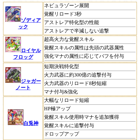
ネビュラゾーン展開
覚醒リロード3秒
ゾディア
アストレア特化型の性能
ック
アストレアで半減しない追撃
超高火力な覚醒スキル
覚醒スキルの属性は先頭の武器属性
ロイヤル
強化マナの属性に応じてバフを付与
フロッグ
短期決戦特化型
火力武器に約300億の追撃付与
ジャガー
火力武器のリロード8秒短縮
ノート
マナ付与&強化
大幅なリロード短縮
HP極アップ
覚醒スキル使用時マナを追加獲得
白兎神
覚醒スキルに追撃付与
ドロップアップ