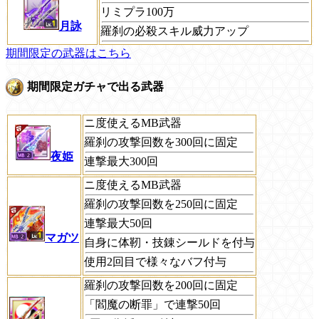
リミプラ100万
月詠
羅刹の必殺スキル威力アップ
期間限定の武器はこちら
期間限定ガチャで出る武器
ニ度使えるMB武器
羅刹の攻撃回数を300回に固定
夜姫
連撃最大300回
ニ度使えるMB武器
羅刹の攻撃回数を250回に固定
連撃最大50回
マガツ
自身に体靭・技錬シールドを付与
使用2回目で様々なバフ付与
羅刹の攻撃回数を200回に固定
「閻魔の断罪」で連撃50回