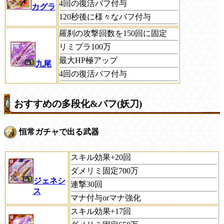
4回の復活バフ付与
カグラ
120秒後に様々なバフ付与
羅刹の攻撃回数を150回に固定
リミプラ100万
最大HP極アップ
九尾
4回の復活バフ付与
おすすめの多段化&バフ(妖刀)
恒常ガチャで出る武器
スキル効果+20回
ダメリミ固定700万
ジェネシ
連撃30回
ス
マナ付与orマナ強化
スキル効果+17回