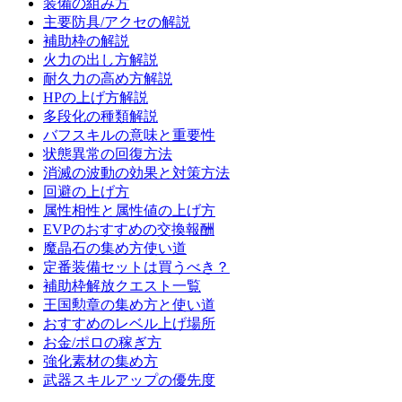
装備の組み方
主要防具/アクセの解説
補助枠の解説
火力の出し方解説
耐久力の高め方解説
HPの上げ方解説
多段化の種類解説
バフスキルの意味と重要性
状態異常の回復方法
消滅の波動の効果と対策方法
回避の上げ方
属性相性と属性値の上げ方
EVPのおすすめの交換報酬
魔晶石の集め方使い道
定番装備セットは買うべき？
補助枠解放クエスト一覧
王国勲章の集め方と使い道
おすすめのレベル上げ場所
お金/ポロの稼ぎ方
強化素材の集め方
武器スキルアップの優先度