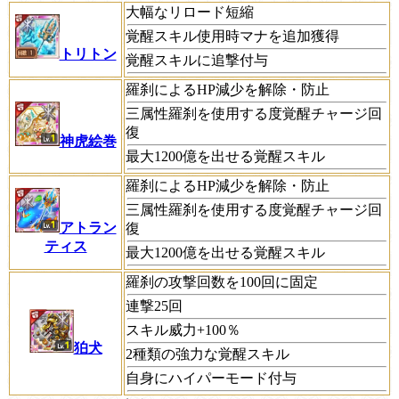
大幅なリロード短縮
覚醒スキル使用時マナを追加獲得
トリトン
覚醒スキルに追撃付与
羅刹によるHP減少を解除・防止
三属性羅刹を使用する度覚醒チャージ回
復
神虎絵巻
最大1200億を出せる覚醒スキル
羅刹によるHP減少を解除・防止
三属性羅刹を使用する度覚醒チャージ回
アトラン
復
ティス
最大1200億を出せる覚醒スキル
羅刹の攻撃回数を100回に固定
連撃25回
スキル威力+100％
狛犬
2種類の強力な覚醒スキル
自身にハイパーモード付与