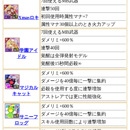
7回使えるMB武器
連撃50回
初回使用時属性マナ+7
Xmasロキ
属性マナ30個以上のとき火力アップ
7回使えるMB武器
ダメリミ+600％
連撃40回
学園アイ
覚醒は全弾発射モデル
ドル
覚醒後15秒間必殺∞
ダメリミ+600％
ダメージを40億毎に一撃に集約
マジカル
必殺を使用する度に連撃増加
キャット
アストレアでは更に性能強化
ダメリミ+600％
ダメージを40億毎に一撃に集約
サニーフ
スキル使用回数により連撃増加
ロッグ