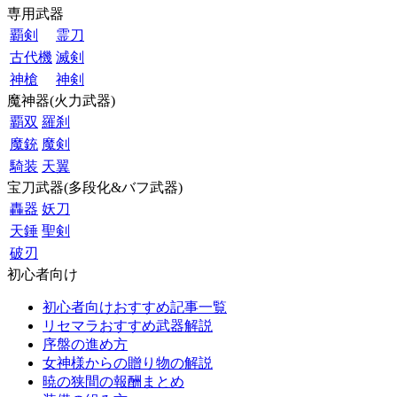
専用武器
覇剣
霊刀
古代機
滅剣
神槍
神剣
魔神器(火力武器)
覇双
羅刹
魔銃
魔剣
騎装
天翼
宝刀武器(多段化&バフ武器)
轟器
妖刀
天錘
聖剣
破刃
初心者向け
初心者向けおすすめ記事一覧
リセマラおすすめ武器解説
序盤の進め方
女神様からの贈り物の解説
暁の狭間の報酬まとめ