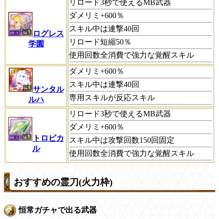
リロード3秒で使えるMB武器
ダメリミ+600％
スキル中は連撃40回
ログレス
リロード短縮50％
学園
使用回数全消費で強力な覚醒スキル
ダメリミ+600％
スキル中は連撃40回
サンタル
専用スキルが反応スキル
ルハ
リロード3秒で使えるMB武器
ダメリミ+600％
トロピカ
スキル中は攻撃回数150回固定
ル
使用回数全消費で強力な覚醒スキル
おすすめの霊刀(火力枠)
恒常ガチャで出る武器