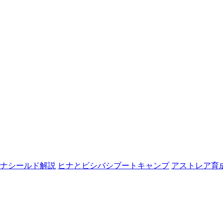
ナシールド解説
ヒナとビシバシブートキャンプ
アストレア育