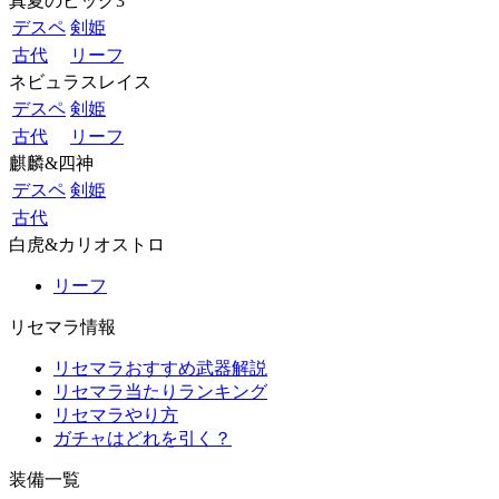
真夏のビッグ3
デスペ
剣姫
古代
リーフ
ネビュラスレイス
デスペ
剣姫
古代
リーフ
麒麟&四神
デスペ
剣姫
古代
白虎&カリオストロ
リーフ
リセマラ情報
リセマラおすすめ武器解説
リセマラ当たりランキング
リセマラやり方
ガチャはどれを引く？
装備一覧