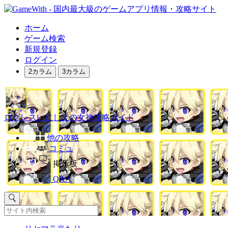
ホーム
ゲーム検索
新規登録
ログイン
2カラム
3カラム
ログレスいにしえの女神攻略ガイド
他の攻略
コミュ
掲示板
Q&A