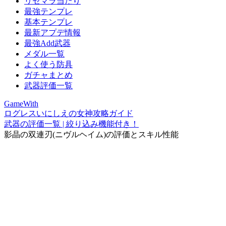
リセマラ当たり
最強テンプレ
基本テンプレ
最新アプデ情報
最強Add武器
メダル一覧
よく使う防具
ガチャまとめ
武器評価一覧
GameWith
ログレスいにしえの女神攻略ガイド
武器の評価一覧 | 絞り込み機能付き！
影晶の双連刃(ニヴルヘイム)の評価とスキル性能