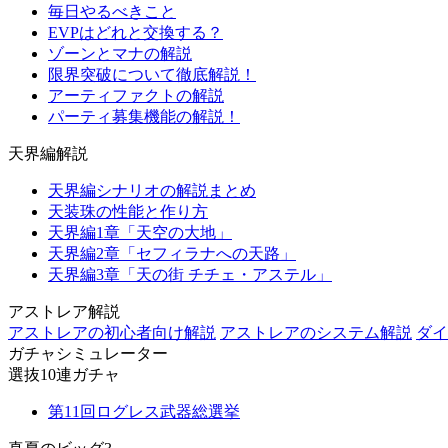
毎日やるべきこと
EVPはどれと交換する？
ゾーンとマナの解説
限界突破について徹底解説！
アーティファクトの解説
パーティ募集機能の解説！
天界編解説
天界編シナリオの解説まとめ
天装珠の性能と作り方
天界編1章「天空の大地」
天界編2章「セフィラナへの天路」
天界編3章「天の街 チチェ・アステル」
アストレア解説
アストレアの初心者向け解説
アストレアのシステム解説
ダイ
ガチャシミュレーター
選抜10連ガチャ
第11回ログレス武器総選挙