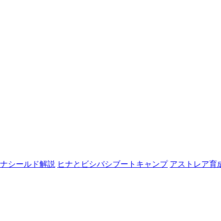
ナシールド解説
ヒナとビシバシブートキャンプ
アストレア育