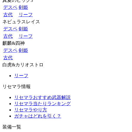
真夏のビッグ3
デスペ
剣姫
古代
リーフ
ネビュラスレイス
デスペ
剣姫
古代
リーフ
麒麟&四神
デスペ
剣姫
古代
白虎&カリオストロ
リーフ
リセマラ情報
リセマラおすすめ武器解説
リセマラ当たりランキング
リセマラやり方
ガチャはどれを引く？
装備一覧