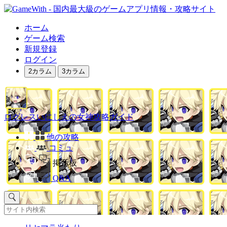
ホーム
ゲーム検索
新規登録
ログイン
2カラム
3カラム
ログレスいにしえの女神攻略ガイド
他の攻略
コミュ
掲示板
Q&A