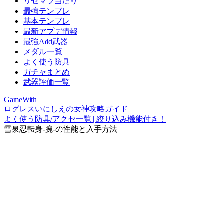
リセマラ当たり
最強テンプレ
基本テンプレ
最新アプデ情報
最強Add武器
メダル一覧
よく使う防具
ガチャまとめ
武器評価一覧
GameWith
ログレスいにしえの女神攻略ガイド
よく使う防具/アクセ一覧 | 絞り込み機能付き！
雪泉忍転身-腕-の性能と入手方法