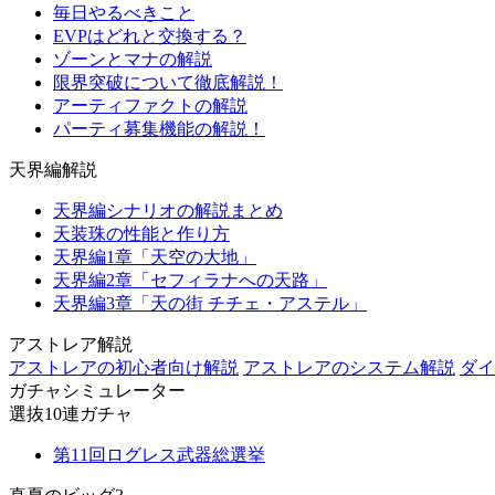
毎日やるべきこと
EVPはどれと交換する？
ゾーンとマナの解説
限界突破について徹底解説！
アーティファクトの解説
パーティ募集機能の解説！
天界編解説
天界編シナリオの解説まとめ
天装珠の性能と作り方
天界編1章「天空の大地」
天界編2章「セフィラナへの天路」
天界編3章「天の街 チチェ・アステル」
アストレア解説
アストレアの初心者向け解説
アストレアのシステム解説
ダイ
ガチャシミュレーター
選抜10連ガチャ
第11回ログレス武器総選挙