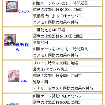
剣姫ゲージをLv3にし、時間延長
羅刹の攻撃回数を100回に固定
リムル
装備構成によって様々なバフ
コスモと同様の効果を付与
ニ度使えるMB武器
羅刹の攻撃回数を100回に固定
連撃50回
暁美ほむ
剣姫ゲージをLv3にし、時間延長
ら
コスモと同様の効果を付与
リロード時間を大幅に短縮
最大HPダウンを防止
羅刹の攻撃回数を80回に固定
ラム
連撃20回
アナザーゼウスと同様の効果を付与
剣姫ゲージ発動中様々なバフ
羅刹の攻撃回数を50回に固定