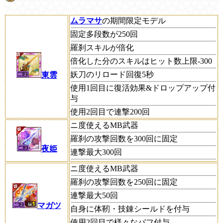
ムラマサ
の期間限定モデル
固定多段数が250回
羅刹スキルが倍化
倍化した分のスキルはヒット数上限-300
妖刀のリロード回復5秒
東雲
使用1回目に復活効果&ドロップアップ付
与
使用2回目で連撃200回
ニ度使えるMB武器
羅刹の攻撃回数を300回に固定
夜姫
連撃最大300回
ニ度使えるMB武器
羅刹の攻撃回数を250回に固定
連撃最大50回
マガツ
自身に体靭・技錬シールドを付与
使用2回目で様々なバフ付与