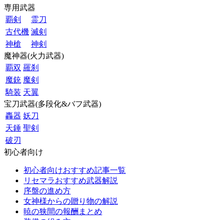
専用武器
覇剣
霊刀
古代機
滅剣
神槍
神剣
魔神器(火力武器)
覇双
羅刹
魔銃
魔剣
騎装
天翼
宝刀武器(多段化&バフ武器)
轟器
妖刀
天錘
聖剣
破刃
初心者向け
初心者向けおすすめ記事一覧
リセマラおすすめ武器解説
序盤の進め方
女神様からの贈り物の解説
暁の狭間の報酬まとめ