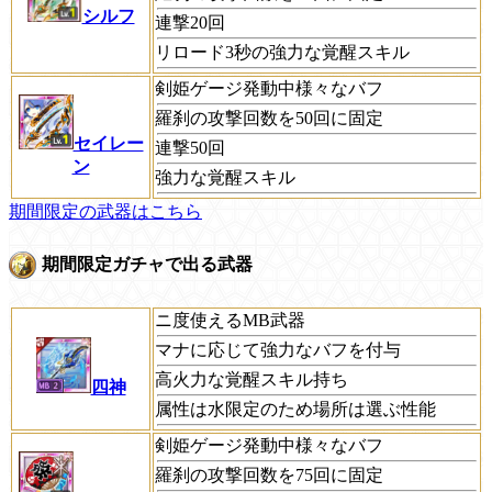
シルフ
連撃20回
リロード3秒の強力な覚醒スキル
剣姫ゲージ発動中様々なバフ
羅刹の攻撃回数を50回に固定
セイレー
連撃50回
ン
強力な覚醒スキル
期間限定の武器はこちら
期間限定ガチャで出る武器
ニ度使えるMB武器
マナに応じて強力なバフを付与
高火力な覚醒スキル持ち
四神
属性は水限定のため場所は選ぶ性能
剣姫ゲージ発動中様々なバフ
羅刹の攻撃回数を75回に固定