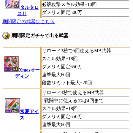
必殺攻撃スキル効果+10回
タルタロ
ダメリミ固定500万
スⅡ
期間限定の武器はこちら
期間限定ガチャで出る武器
リロード3秒で5回使えるMB武器
スキル効果+18回
ダメリミ固定650万
Xmasオー
連撃最大60回
ディン
段数リミット最大+20回
リロード3秒で使えるMB武器
1戦闘中に使えるのは4回まで
スキル効果+18回
常夏アイ
ダメリミ固定650万
ス
連撃最大60回