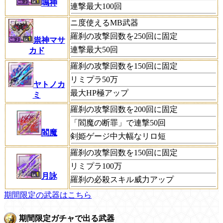
鳴神
連撃最大100回
ニ度使えるMB武器
羅刹の攻撃回数を250回に固定
祟神マサ
連撃最大50回
カド
羅刹の攻撃回数を150回に固定
リミプラ50万
ヤトノカ
最大HP極アップ
ミ
羅刹の攻撃回数を200回に固定
「閻魔の断罪」で連撃50回
閻魔
剣姫ゲージ中大幅なリロ短
羅刹の攻撃回数を150回に固定
リミプラ100万
月詠
羅刹の必殺スキル威力アップ
期間限定の武器はこちら
期間限定ガチャで出る武器