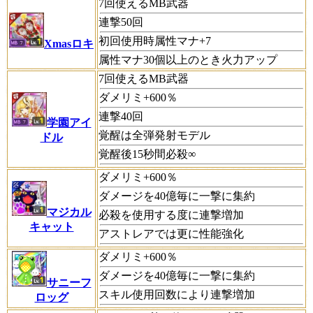
7回使えるMB武器
連撃50回
初回使用時属性マナ+7
Xmasロキ
属性マナ30個以上のとき火力アップ
7回使えるMB武器
ダメリミ+600％
連撃40回
学園アイ
覚醒は全弾発射モデル
ドル
覚醒後15秒間必殺∞
ダメリミ+600％
ダメージを40億毎に一撃に集約
マジカル
必殺を使用する度に連撃増加
キャット
アストレアでは更に性能強化
ダメリミ+600％
ダメージを40億毎に一撃に集約
サニーフ
スキル使用回数により連撃増加
ロッグ