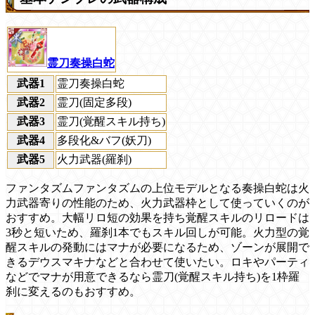
霊刀奏操白蛇
武器1
霊刀奏操白蛇
武器2
霊刀(固定多段)
武器3
霊刀(覚醒スキル持ち)
武器4
多段化&バフ(妖刀)
武器5
火力武器(羅刹)
ファンタズムファンタズムの上位モデルとなる奏操白蛇は火
力武器寄りの性能のため、火力武器枠として使っていくのが
おすすめ。大幅リロ短の効果を持ち覚醒スキルのリロードは
3秒と短いため、羅刹1本でもスキル回しが可能。火力型の覚
醒スキルの発動にはマナが必要になるため、ゾーンが展開で
きるデウスマキナなどと合わせて使いたい。ロキやパーティ
などでマナが用意できるなら霊刀(覚醒スキル持ち)を1枠羅
刹に変えるのもおすすめ。