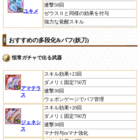
連撃50回
ユキメ
ゼウスⅡと同様の効果を付与
強力な覚醒スキル
おすすめの多段化&バフ(妖刀)
恒常ガチャで出る武器
スキル効果+23回
ダメリミ固定750万
アマテラ
連撃30回
ス
ウェポンゲージでバフ管理
スキル効果+20回
ダメリミ固定700万
ジェネシ
連撃30回
ス
マナ付与orマナ強化