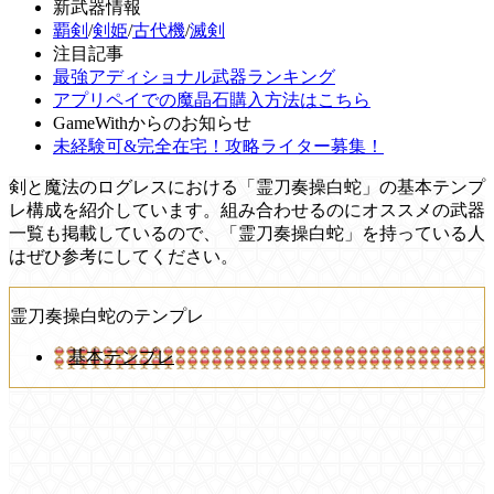
新武器情報
覇剣
/
剣姫
/
古代機
/
滅剣
注目記事
最強アディショナル武器ランキング
アプリペイでの魔晶石購入方法はこちら
GameWithからのお知らせ
未経験可&完全在宅！攻略ライター募集！
剣と魔法のログレスにおける「霊刀奏操白蛇」の基本テンプ
レ構成を紹介しています。組み合わせるのにオススメの武器
一覧も掲載しているので、「霊刀奏操白蛇」を持っている人
はぜひ参考にしてください。
霊刀奏操白蛇のテンプレ
基本テンプレ