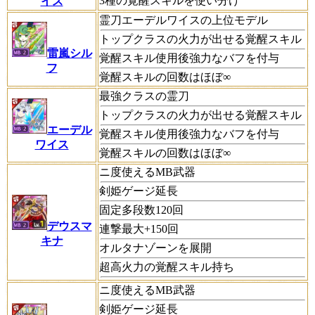
3種の覚醒スキルを使い分け
イス
霊刀エーデルワイスの上位モデル
トップクラスの火力が出せる覚醒スキル
雷嵐シル
覚醒スキル使用後強力なバフを付与
フ
覚醒スキルの回数はほぼ∞
最強クラスの霊刀
トップクラスの火力が出せる覚醒スキル
エーデル
覚醒スキル使用後強力なバフを付与
ワイス
覚醒スキルの回数はほぼ∞
ニ度使えるMB武器
剣姫ゲージ延長
固定多段数120回
デウスマ
連撃最大+150回
キナ
オルタナゾーンを展開
超高火力の覚醒スキル持ち
ニ度使えるMB武器
剣姫ゲージ延長