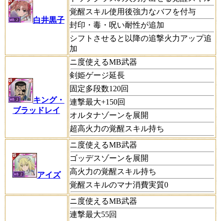
覚醒スキル使用後強力なバフを付与
白井黒子
封印・毒・呪い耐性が追加
シフトさせると以降の追撃火力アップ追
加
ニ度使えるMB武器
剣姫ゲージ延長
固定多段数120回
キング・
連撃最大+150回
ブラッドレイ
オルタナゾーンを展開
超高火力の覚醒スキル持ち
ニ度使えるMB武器
ゴッデスゾーンを展開
高火力の覚醒スキル持ち
アイズ
覚醒スキルのマナ消費実質0
ニ度使えるMB武器
連撃最大55回