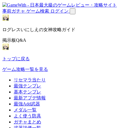
事前ガチャ
ゲーム検索
ログイン
ログレスいにしえの女神攻略ガイド
掲示板Q&A
トップに戻る
ゲーム攻略一覧を見る
リセマラ当たり
最強テンプレ
基本テンプレ
最新アプデ情報
最強Add武器
メダル一覧
よく使う防具
ガチャまとめ
武器評価一覧