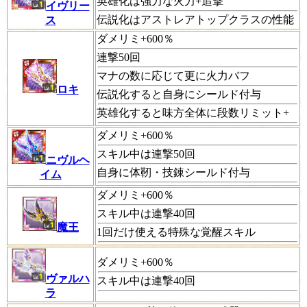
英雄化は強力な火力+追撃
イヴリー
伝説化はアストレアトップクラスの性能
ス
ダメリミ+600％
連撃50回
マナの数に応じて更に火力バフ
ロキ
伝説化すると自身にシールド付与
英雄化すると味方全体に段数リミット+
ダメリミ+600％
スキル中は連撃50回
ニヴルヘ
自身に体靭・技錬シールド付与
イム
ダメリミ+600％
スキル中は連撃40回
魔王
1回だけ使える特殊な覚醒スキル
ダメリミ+600％
ヴァルハ
スキル中は連撃40回
ラ