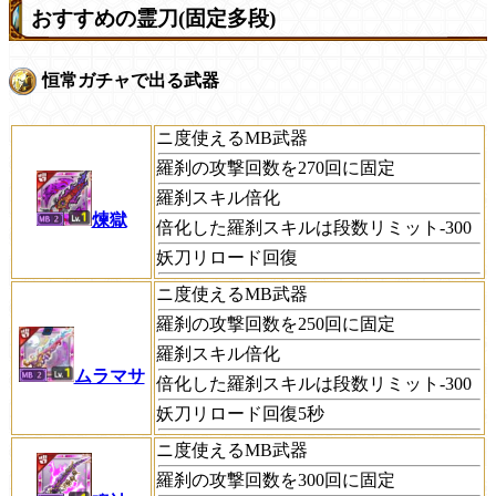
おすすめの霊刀(固定多段)
恒常ガチャで出る武器
ニ度使えるMB武器
羅刹の攻撃回数を270回に固定
羅刹スキル倍化
煉獄
倍化した羅刹スキルは段数リミット-300
妖刀リロード回復
ニ度使えるMB武器
羅刹の攻撃回数を250回に固定
羅刹スキル倍化
ムラマサ
倍化した羅刹スキルは段数リミット-300
妖刀リロード回復5秒
ニ度使えるMB武器
羅刹の攻撃回数を300回に固定