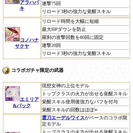
アラハバ
連撃75回
キ
リロード3秒の強力な覚醒スキル
リロード時間を大幅に短縮
最大HPダウンを防止
羅刹の攻撃回数を80回に固定
コノハナ
連撃20回
サクヤ
リロード3秒の強力な覚醒スキル
コラボガチャ限定の武器
現想女神の上位モデル
トップクラスの火力が出せる覚醒スキル
エミリア
覚醒スキル使用後強力なバフを付与
&パック
覚醒スキルの回数はほぼ∞
霊刀エーデルワイス
がベースのコラボ限
定モデル
トップクラスの火力が出せる覚醒スキル