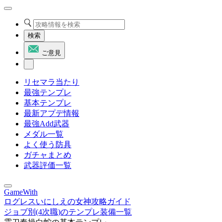
検索
ご意見
リセマラ当たり
最強テンプレ
基本テンプレ
最新アプデ情報
最強Add武器
メダル一覧
よく使う防具
ガチャまとめ
武器評価一覧
GameWith
ログレスいにしえの女神攻略ガイド
ジョブ別(4次職)のテンプレ装備一覧