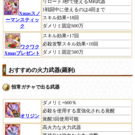
リロード3秒で使えるMB武器
1戦闘中に使えるのは4回まで
Xmasスノ
スキル効果+18回
ーマンスティッ
ダメリミ固定600万
ク
スキル効果+17回
必殺攻撃スキル効果+10回
ワクワク
ダメリミ固定500万
Xmasプレゼント
おすすめの火力武器(羅刹)
恒常ガチャで出る武器
ダメリミ+600％
必殺を使用する度強化される覚醒
オリジン
覚醒3回使用可能
高火力な火力武器