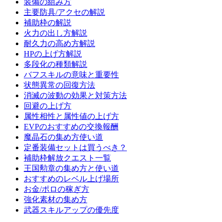
装備の組み方
主要防具/アクセの解説
補助枠の解説
火力の出し方解説
耐久力の高め方解説
HPの上げ方解説
多段化の種類解説
バフスキルの意味と重要性
状態異常の回復方法
消滅の波動の効果と対策方法
回避の上げ方
属性相性と属性値の上げ方
EVPのおすすめの交換報酬
魔晶石の集め方使い道
定番装備セットは買うべき？
補助枠解放クエスト一覧
王国勲章の集め方と使い道
おすすめのレベル上げ場所
お金/ポロの稼ぎ方
強化素材の集め方
武器スキルアップの優先度