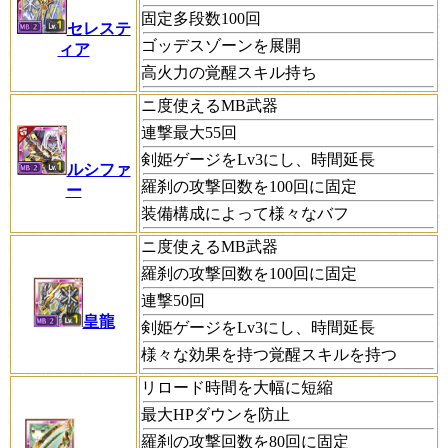
固定多段数100回
セレステ
ゴッデスゾーンを展開
ィア
高火力の覚醒スキル持ち
ニ度使えるMB武器
連撃最大55回
剣姫ゲージをLv3にし、時間延長
ルシファ
羅刹の攻撃回数を100回に固定
ー
装備構成によって様々なバフ
ニ度使えるMB武器
羅刹の攻撃回数を100回に固定
連撃50回
皇龍
剣姫ゲージをLv3にし、時間延長
様々な効果を持つ覚醒スキルを持つ
リロード時間を大幅に短縮
最大HPダウンを防止
羅刹の攻撃回数を80回に固定