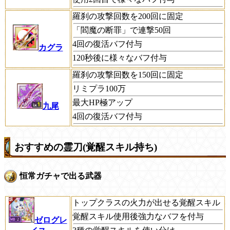
羅刹の攻撃回数を200回に固定
「閻魔の断罪」で連撃50回
4回の復活バフ付与
カグラ
120秒後に様々なバフ付与
羅刹の攻撃回数を150回に固定
リミプラ100万
最大HP極アップ
九尾
4回の復活バフ付与
おすすめの霊刀(覚醒スキル持ち)
恒常ガチャで出る武器
トップクラスの火力が出せる覚醒スキル
覚醒スキル使用後強力なバフを付与
ゼログレ