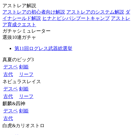
アストレア解説
アストレアの初心者向け解説
アストレアのシステム解説
ダ
イナシールド解説
ヒナとビシバシブートキャンプ
アストレ
ア育成クエスト
ガチャシミュレーター
選抜10連ガチャ
第11回ログレス武器総選挙
真夏のビッグ3
デスペ
剣姫
古代
リーフ
ネビュラスレイス
デスペ
剣姫
古代
リーフ
麒麟&四神
デスペ
剣姫
古代
白虎&カリオストロ