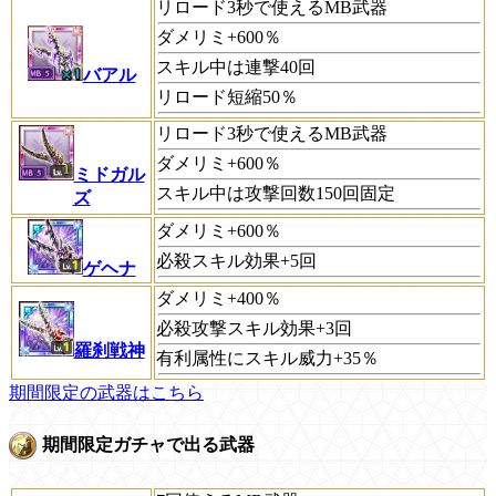
リロード3秒で使えるMB武器
ダメリミ+600％
スキル中は連撃40回
バアル
リロード短縮50％
リロード3秒で使えるMB武器
ダメリミ+600％
ミドガル
スキル中は攻撃回数150回固定
ズ
ダメリミ+600％
必殺スキル効果+5回
ゲヘナ
ダメリミ+400％
必殺攻撃スキル効果+3回
羅刹戦神
有利属性にスキル威力+35％
期間限定の武器はこちら
期間限定ガチャで出る武器