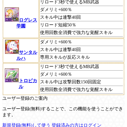
リロード3秒で使えるMB武器
ダメリミ+600％
スキル中は連撃40回
ログレス
リロード短縮50％
学園
使用回数全消費で強力な覚醒スキル
ダメリミ+600％
スキル中は連撃40回
サンタル
専用スキルが反応スキル
ルハ
リロード3秒で使えるMB武器
ダメリミ+600％
トロピカ
スキル中は攻撃回数150回固定
ル
使用回数全消費で強力な覚醒スキル
ユーザー登録のご案内
ユーザー登録(無料)することで、この機能を使うことができ
ます。
新規登録(無料)して使う
登録済みの方はログイン