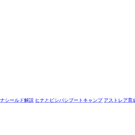
ナシールド解説
ヒナとビシバシブートキャンプ
アストレア育