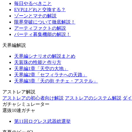
毎日やるべきこと
EVPはどれと交換する？
ゾーンとマナの解説
限界突破について徹底解説！
アーティファクトの解説
パーティ募集機能の解説！
天界編解説
天界編シナリオの解説まとめ
天装珠の性能と作り方
天界編1章「天空の大地」
天界編2章「セフィラナへの天路」
天界編3章「天の街 チチェ・アステル」
アストレア解説
アストレアの初心者向け解説
アストレアのシステム解説
ダイ
ガチャシミュレーター
選抜10連ガチャ
第11回ログレス武器総選挙