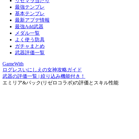
リセマラ当たり
最強テンプレ
基本テンプレ
最新アプデ情報
最強Add武器
メダル一覧
よく使う防具
ガチャまとめ
武器評価一覧
GameWith
ログレスいにしえの女神攻略ガイド
武器の評価一覧 | 絞り込み機能付き！
エミリア&パック(リゼロコラボ)の評価とスキル性能