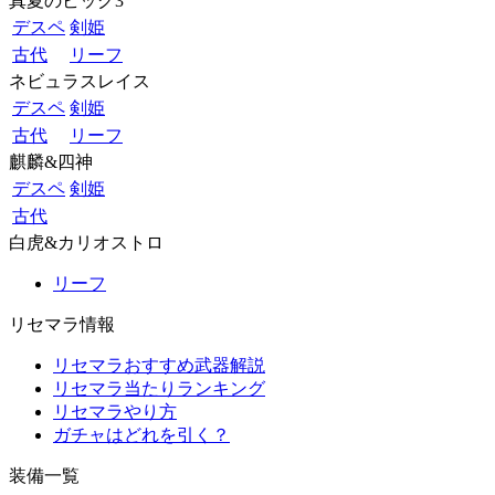
真夏のビッグ3
デスペ
剣姫
古代
リーフ
ネビュラスレイス
デスペ
剣姫
古代
リーフ
麒麟&四神
デスペ
剣姫
古代
白虎&カリオストロ
リーフ
リセマラ情報
リセマラおすすめ武器解説
リセマラ当たりランキング
リセマラやり方
ガチャはどれを引く？
装備一覧