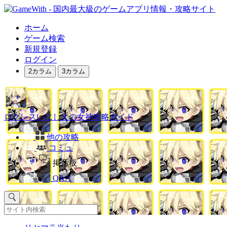
ホーム
ゲーム検索
新規登録
ログイン
2カラム
3カラム
ログレスいにしえの女神攻略ガイド
他の攻略
コミュ
掲示板
Q&A