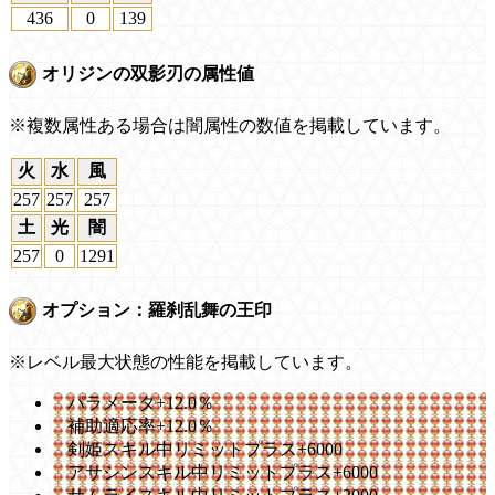
436
0
139
オリジンの双影刃の属性値
※複数属性ある場合は闇属性の数値を掲載しています。
火
水
風
257
257
257
土
光
闇
257
0
1291
オプション：羅刹乱舞の王印
※レベル最大状態の性能を掲載しています。
パラメータ+12.0％
補助適応率+12.0％
剣姫スキル中リミットプラス+6000
アサシンスキル中リミットプラス+6000