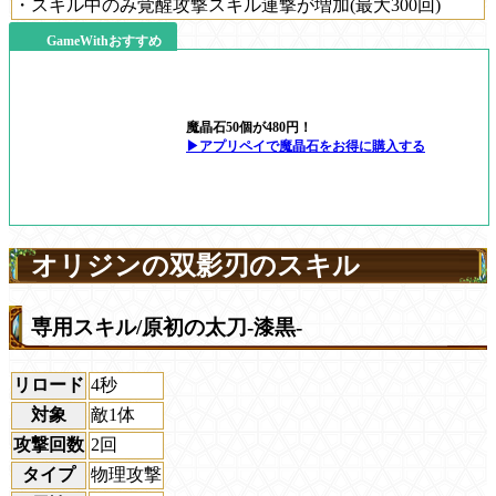
・スキル中のみ覚醒攻撃スキル連撃が増加(最大300回)
GameWithおすすめ
魔晶石50個が480円！
▶アプリペイで魔晶石をお得に購入する
オリジンの双影刃のスキル
専用スキル/原初の太刀-漆黒-
リロード
4秒
対象
敵1体
攻撃回数
2回
タイプ
物理攻撃