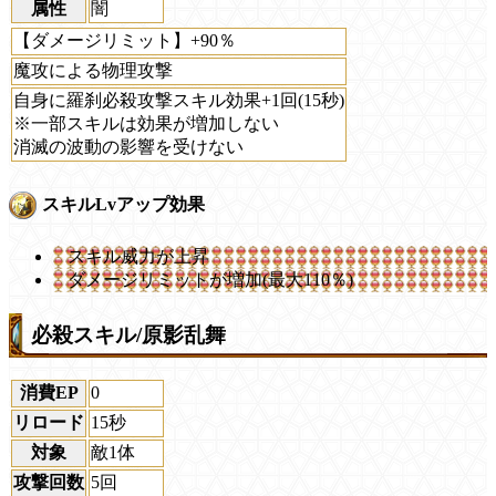
属性
闇
【ダメージリミット】+90％
魔攻による物理攻撃
自身に羅刹必殺攻撃スキル効果+1回(15秒)
※一部スキルは効果が増加しない
消滅の波動の影響を受けない
スキルLvアップ効果
スキル威力が上昇
ダメージリミットが増加(最大110％)
必殺スキル/原影乱舞
消費EP
0
リロード
15秒
対象
敵1体
攻撃回数
5回