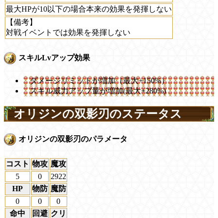
最大HPが10以下の場合本来の効果を発揮しない
【備考】
対戦イベントでは効果を発揮しない
スキルLvアップ効果
ダメージリミットが増加（最大+150%）
スキル威力アップ量が増加(最大+280%)
オリジンの双影刃のステータス
オリジンの双影刃のパラメータ
コスト
物攻
魔攻
5
0
2922
HP
物防
魔防
0
0
0
命中
回避
クリ