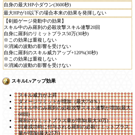
自身の最大HP小ダウン(3600秒)
最大HPが10以下の場合本来の効果を発揮しない
【剣姫ゲージ発動中の効果】
スキル中のみ羅刹の必殺攻撃スキル連撃20回
自身に羅刹のリミットプラス50万(30秒)
※この効果は重複しない
※消滅の波動の影響を受けない
自身に羅刹のスキル威力アップ+120%(30秒)
※この効果は重複しない
※消滅の波動の影響を受けない
スキルLvアップ効果
スキル威力が上昇
ダメージリミットが増加（最大750％）
スキル中のみ羅刹の必殺攻撃スキル連撃が増加(最大
60回)
羅刹のリミットプラス量が増加(最大50万)
回避成功時に付与される羅刹の必殺リミットプラス
量が増加(最大25万)