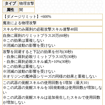
タイプ
物理攻撃
属性
闇
【ダメージリミット】+600%
魔攻による物理攻撃
スキル中のみ羅刹の必殺攻撃スキル連撃40回
自身に羅刹のリミットプラス20万(60秒)
※この効果は重複しない
※消滅の波動の影響を受けない
攻撃を回避すると下記の効果を付与(30秒)
・自身に羅刹必殺リミットプラス10万(30秒)
・自身に羅刹必殺スキル威力+10%(30秒)
※この効果は重複しない
※消滅の波動の影響を受けない
※オリジンの魔神器シリーズの同様の効果と重複しない
この武器の覚醒スキルの使用回数を1増加（最大10）
※この武器の覚醒スキルを3回発動後は使用回数が増加しな
い
※この武器の覚醒スキルは追加発生したスキルで使用回数
が増加しない