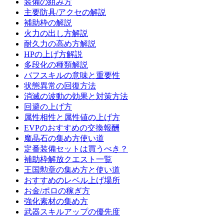
装備の組み方
主要防具/アクセの解説
補助枠の解説
火力の出し方解説
耐久力の高め方解説
HPの上げ方解説
多段化の種類解説
バフスキルの意味と重要性
状態異常の回復方法
消滅の波動の効果と対策方法
回避の上げ方
属性相性と属性値の上げ方
EVPのおすすめの交換報酬
魔晶石の集め方使い道
定番装備セットは買うべき？
補助枠解放クエスト一覧
王国勲章の集め方と使い道
おすすめのレベル上げ場所
お金/ポロの稼ぎ方
強化素材の集め方
武器スキルアップの優先度