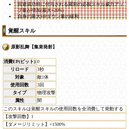
回避成功時に付与される羅刹の必殺スキル威力アッ
プ量が増加(最大+20%)
自身の最大HPダウン量の緩和
覚醒スキル
原影乱舞【集束発射】
消費EP(ビット)
0
リロード
3秒
対象
敵1体
使用回数
3回
タイプ
物理攻撃
属性
闇
このスキルは覚醒スキルの使用回数を全消費して発動する
【攻撃回数】1
【ダメージリミット】+1500%