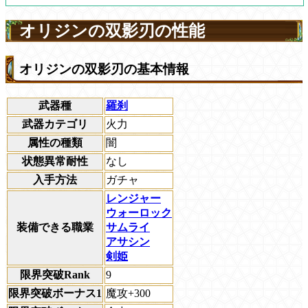
オリジンの双影刃の性能
オリジンの双影刃の基本情報
武器種
羅刹
武器カテゴリ
火力
属性の種類
闇
状態異常耐性
なし
入手方法
ガチャ
レンジャー
ウォーロック
装備できる職業
サムライ
アサシン
剣姫
限界突破Rank
9
限界突破ボーナス1
魔攻+300