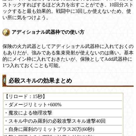
ストックすればするほど火力を出すことができ、10回分スト
ックすると最も効果的。戦闘中に3回しか使えないため、使
い所に気をつけよう。
アディショナル武器枠での使い方
保険の火力武器としてアディショナル武器枠に入れておくの
もありだが、強みである集束発射が使えないのは痛い。基本
的にメイン枠に入れておきたいが、保険としてAdd武器枠に
1つ入れておくことも可能。
必殺スキルの効果まとめ
【リロード：15秒】
・ダメージリミット+600%
・魔攻による物理攻撃
・スキル中のみ羅刹の必殺攻撃スキル連撃40回
・自身に羅刹のリミットプラス20万(60秒)