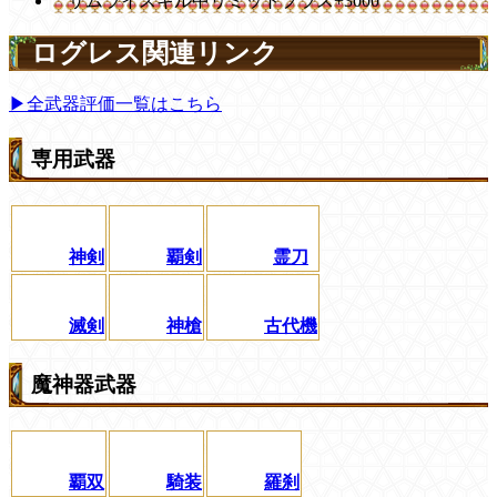
サムライスキル中リミットプラス+3000
ログレス関連リンク
▶全武器評価一覧はこちら
専用武器
神剣
覇剣
霊刀
滅剣
神槍
古代機
魔神器武器
覇双
騎装
羅刹