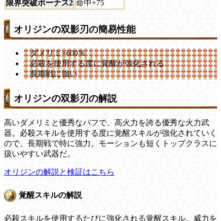
限界突破ボーナス2
命中+75
オリジンの双影刃の簡易性能
ダメリミ+600％
必殺を使用する度に覚醒が強化される
長期戦に強い
オリジンの双影刃の解説
高いダメリミと優秀なバフで、高火力を誇る優秀な火力武
器。必殺スキルを使用する度に覚醒スキルが強化されていく
ので、長期戦で特に強力。モーションも短くトップクラスに
扱いやすい武器だ。
オリジンの解説と検証はこちら
覚醒スキルの解説
必殺スキルを使用するたびに強化される覚醒スキル。威力を