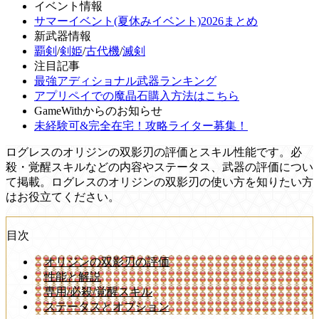
イベント情報
サマーイベント(夏休みイベント)2026まとめ
新武器情報
覇剣
/
剣姫
/
古代機
/
滅剣
注目記事
最強アディショナル武器ランキング
アプリペイでの魔晶石購入方法はこちら
GameWithからのお知らせ
未経験可&完全在宅！攻略ライター募集！
ログレスのオリジンの双影刃の評価とスキル性能です。必
殺・覚醒スキルなどの内容やステータス、武器の評価につい
て掲載。ログレスのオリジンの双影刃の使い方を知りたい方
はお役立てください。
目次
オリジンの双影刃の評価
性能と解説
専用/必殺/覚醒スキル
ステータスとオプション