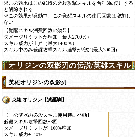
※この効果はこの武器の必殺攻撃スキルを合計3回使用する
と解除される
※この効果が発動中、この覚醒スキルの使用回数は増加し
ない
【覚醒スキル消費回数の効果】
ダメージリミットが増加（最大2700％）
スキル威力が上昇（最大1400％）
スキル中のみ覚醒攻撃スキル連撃が増加(最大300回)
オリジンの双影刃の伝説/英雄スキル
英雄オリジンの双影刃
英雄 オリジン【滅羅刹】
【この武器の必殺スキル使用時に発動】
必殺スキル攻撃回数+3回
ダメージリミットが+100%増加
スキル威力+140%