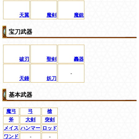
天翼
魔剣
魔銃
宝刀武器
破刃
聖剣
轟器
-
天錘
妖刀
基本武器
魔弓
弓
槍
斧
大剣
突剣
メイス
ハンマー
ロッド
ワンド
-
-