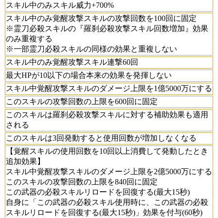
スキル中のみスキル威力+700%
スキル中のみ覚醒攻撃スキルの攻撃回数を100回に固定
※霊刀必殺スキルの『羅刹必殺攻撃スキル回数増加』効果
のみ重複する
※一部霊刀必殺スキルの同様の効果と重複しない
スキル中のみ覚醒攻撃スキル連撃60回
最大HPが10以下の場合本来の効果を発揮しない
スキル中覚醒攻撃スキルのダメージ上限を1億5000万にする
このスキルの攻撃回数の上限を600回に固定
このスキルは羅刹必殺攻撃スキルに対する補助効果も適用
される
このスキルは3回発動すると使用回数が増加しなくなる
【覚醒スキルの使用回数を10回以上消費して発動したとき
追加効果】
スキル中覚醒攻撃スキルのダメージ上限を2億5000万にする
このスキルの攻撃回数の上限を840回に固定
この武器の必殺スキルリロードを回復する(最大15秒)
自身に「この武器の必殺スキル使用時に、この武器の必殺
スキルリロードを回復する(最大15秒)」効果を付与(60秒)