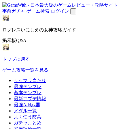
事前ガチャ
ゲーム検索
ログイン
ログレスいにしえの女神攻略ガイド
掲示板Q&A
トップに戻る
ゲーム攻略一覧を見る
リセマラ当たり
最強テンプレ
基本テンプレ
最新アプデ情報
最強Add武器
メダル一覧
よく使う防具
ガチャまとめ
武器評価一覧