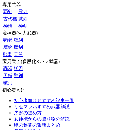
専用武器
覇剣
霊刀
古代機
滅剣
神槍
神剣
魔神器(火力武器)
覇双
羅刹
魔銃
魔剣
騎装
天翼
宝刀武器(多段化&バフ武器)
轟器
妖刀
天錘
聖剣
破刃
初心者向け
初心者向けおすすめ記事一覧
リセマラおすすめ武器解説
序盤の進め方
女神様からの贈り物の解説
暁の狭間の報酬まとめ