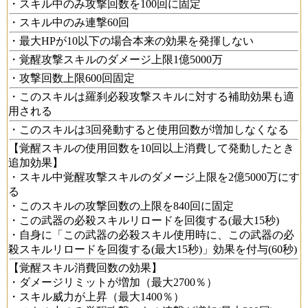
・スキル中のみ攻撃回数を100回に固定
・スキル中のみ連撃60回
・最大HPが10以下の場合本来の効果を発揮しない
・覚醒攻撃スキルのダメージ上限1億5000万
・攻撃回数上限600回固定
・このスキルは羅刹必殺攻撃スキルに対する補助効果も適
用される
・このスキルは3回発動すると使用回数が増加しなくなる
【覚醒スキルの使用回数を10回以上消費して発動したとき
追加効果】
・スキル中覚醒攻撃スキルのダメージ上限を2億5000万にす
る
・このスキルの攻撃回数の上限を840回に固定
・この武器の必殺スキルリロードを回復する(最大15秒)
・自身に「この武器の必殺スキル使用時に、この武器の必
殺スキルリロードを回復する(最大15秒)」効果を付与(60秒)
【覚醒スキル消費回数の効果】
・ダメージリミットが増加（最大2700％）
・スキル威力が上昇（最大1400％）