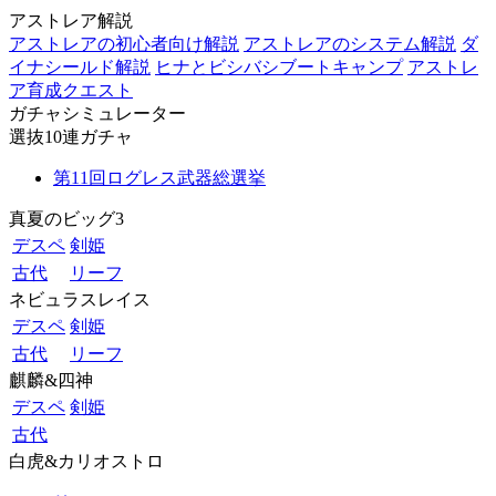
アストレア解説
アストレアの初心者向け解説
アストレアのシステム解説
ダ
イナシールド解説
ヒナとビシバシブートキャンプ
アストレ
ア育成クエスト
ガチャシミュレーター
選抜10連ガチャ
第11回ログレス武器総選挙
真夏のビッグ3
デスペ
剣姫
古代
リーフ
ネビュラスレイス
デスペ
剣姫
古代
リーフ
麒麟&四神
デスペ
剣姫
古代
白虎&カリオストロ