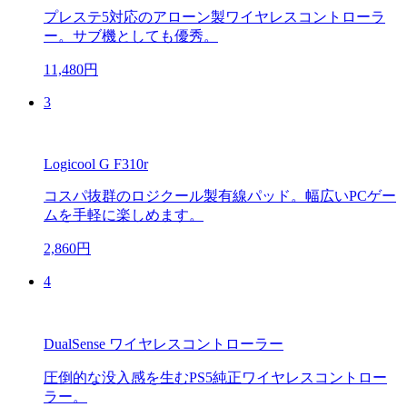
プレステ5対応のアローン製ワイヤレスコントローラ
ー。サブ機としても優秀。
11,480円
3
Logicool G F310r
コスパ抜群のロジクール製有線パッド。幅広いPCゲー
ムを手軽に楽しめます。
2,860円
4
DualSense ワイヤレスコントローラー
圧倒的な没入感を生むPS5純正ワイヤレスコントロー
ラー。