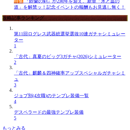
特集
『鈴蘭の剣』が2周年を迎え、新章「氷と血の
道」を解禁ッ！記念イベントの報酬もお見逃し無く！
攻略記事ランキング
第11回ログレス武器総選挙選抜10連ガチャシミュレー
ター
1
「古代」真夏のビッグ3ガチャ(2026)シミュレーター
2
「古代」麒麟＆四神確率アップスペシャルガチャシミ
ュ
3
ジョブ別(4次職)のテンプレ装備一覧
4
デスペラードの最強テンプレ装備
5
もっとみる