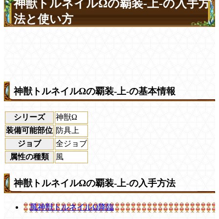
神獣トルネイルΩの覇装-上-の入手方
法と使い方
神獣トルネイルΩの覇装-上-の基本情報
シリーズ
神獣Ω
装備可能部位
防具上
ジョブ
全ジョブ
属性の種類
風
神獣トルネイルΩの覇装-上-の入手方法
風神獣トルネイルΩ降臨