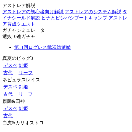
アストレア解説
アストレアの初心者向け解説
アストレアのシステム解説
ダ
イナシールド解説
ヒナとビシバシブートキャンプ
アストレ
ア育成クエスト
ガチャシミュレーター
選抜10連ガチャ
第11回ログレス武器総選挙
真夏のビッグ3
デスペ
剣姫
古代
リーフ
ネビュラスレイス
デスペ
剣姫
古代
リーフ
麒麟&四神
デスペ
剣姫
古代
白虎&カリオストロ