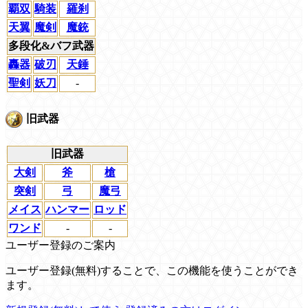
覇双
騎装
羅刹
天翼
魔剣
魔銃
多段化&バフ武器
轟器
破刃
天錘
聖剣
妖刀
-
旧武器
旧武器
大剣
斧
槍
突剣
弓
魔弓
メイス
ハンマー
ロッド
ワンド
-
-
ユーザー登録のご案内
ユーザー登録(無料)することで、この機能を使うことができ
ます。