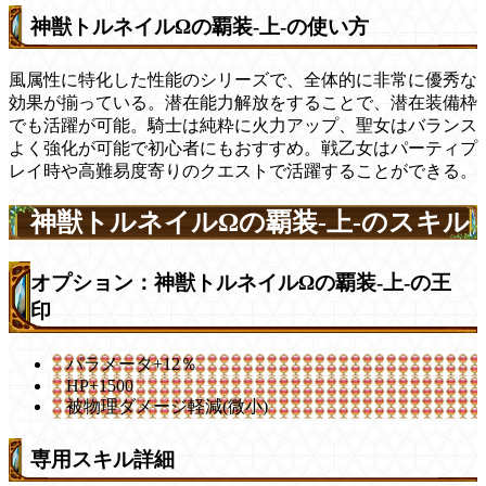
神獣トルネイルΩの覇装-上-の使い方
風属性に特化した性能のシリーズで、全体的に非常に優秀な
効果が揃っている。潜在能力解放をすることで、潜在装備枠
でも活躍が可能。騎士は純粋に火力アップ、聖女はバランス
よく強化が可能で初心者にもおすすめ。戦乙女はパーティプ
レイ時や高難易度寄りのクエストで活躍することができる。
神獣トルネイルΩの覇装-上-のスキル
オプション：神獣トルネイルΩの覇装-上-の王
印
パラメータ+12％
HP+1500
被物理ダメージ軽減(微小)
専用スキル詳細