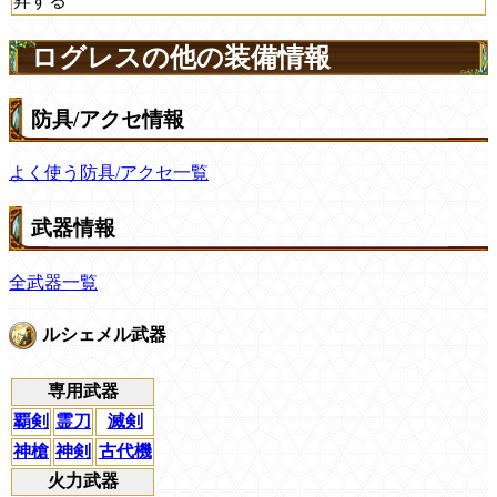
昇する
ログレスの他の装備情報
防具/アクセ情報
よく使う防具/アクセ一覧
武器情報
全武器一覧
ルシェメル武器
専用武器
覇剣
霊刀
滅剣
神槍
神剣
古代機
火力武器