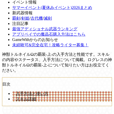
イベント情報
サマーイベント(夏休みイベント)2026まとめ
新武器情報
覇剣
/
剣姫
/
古代機
/
滅剣
注目記事
最強アディショナル武器ランキング
アプリペイでの魔晶石購入方法はこちら
GameWithからのお知らせ
未経験可&完全在宅！攻略ライター募集！
神獣トルネイルΩの覇装-上-の入手方法と性能です。スキル
の内容やステータス、入手方法について掲載。ログレスの神
獣トルネイルΩの覇装-上-について知りたい方はお役立てく
ださい。
目次
入手方法と使い方
スキル詳細