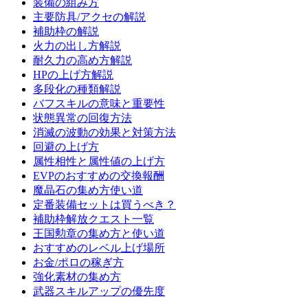
装備の組み方
主要防具/アクセの解説
補助枠の解説
火力の出し方解説
耐久力の高め方解説
HPの上げ方解説
多段化の種類解説
バフスキルの意味と重要性
状態異常の回復方法
消滅の波動の効果と対策方法
回避の上げ方
属性相性と属性値の上げ方
EVPのおすすめの交換報酬
魔晶石の集め方使い道
定番装備セットは買うべき？
補助枠解放クエスト一覧
王国勲章の集め方と使い道
おすすめのレベル上げ場所
お金/ポロの稼ぎ方
強化素材の集め方
武器スキルアップの優先度