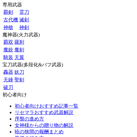
専用武器
覇剣
霊刀
古代機
滅剣
神槍
神剣
魔神器(火力武器)
覇双
羅刹
魔銃
魔剣
騎装
天翼
宝刀武器(多段化&バフ武器)
轟器
妖刀
天錘
聖剣
破刃
初心者向け
初心者向けおすすめ記事一覧
リセマラおすすめ武器解説
序盤の進め方
女神様からの贈り物の解説
暁の狭間の報酬まとめ