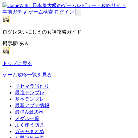
事前ガチャ
ゲーム検索
ログイン
ログレスいにしえの女神攻略ガイド
掲示板Q&A
トップに戻る
ゲーム攻略一覧を見る
リセマラ当たり
最強テンプレ
基本テンプレ
最新アプデ情報
最強Add武器
メダル一覧
よく使う防具
ガチャまとめ
武器評価一覧