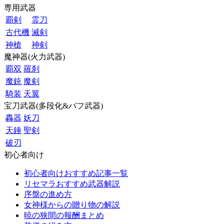
専用武器
覇剣
霊刀
古代機
滅剣
神槍
神剣
魔神器(火力武器)
覇双
羅刹
魔銃
魔剣
騎装
天翼
宝刀武器(多段化&バフ武器)
轟器
妖刀
天錘
聖剣
破刃
初心者向け
初心者向けおすすめ記事一覧
リセマラおすすめ武器解説
序盤の進め方
女神様からの贈り物の解説
暁の狭間の報酬まとめ