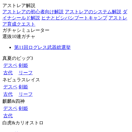
アストレア解説
アストレアの初心者向け解説
アストレアのシステム解説
ダ
イナシールド解説
ヒナとビシバシブートキャンプ
アストレ
ア育成クエスト
ガチャシミュレーター
選抜10連ガチャ
第11回ログレス武器総選挙
真夏のビッグ3
デスペ
剣姫
古代
リーフ
ネビュラスレイス
デスペ
剣姫
古代
リーフ
麒麟&四神
デスペ
剣姫
古代
白虎&カリオストロ