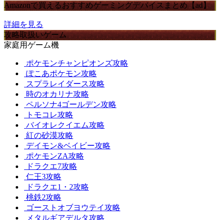
Amazonで買えるおすすめゲーミングデバイスまとめ【ad】
詳細を見る
攻略取扱いゲーム
家庭用ゲーム機
ポケモンチャンピオンズ攻略
ぽこあポケモン攻略
スプラレイダース攻略
時のオカリナ攻略
ペルソナ4ゴールデン攻略
トモコレ攻略
バイオレクイエム攻略
紅の砂漠攻略
デイモン&ベイビー攻略
ポケモンZA攻略
ドラクエ7攻略
仁王3攻略
ドラクエ1・2攻略
桃鉄2攻略
ゴーストオブヨウテイ攻略
メタルギアデルタ攻略