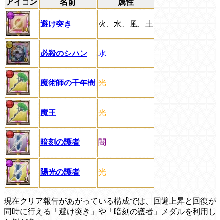
アイコン
名前
属性
避け突き
火、水、風、土
必殺のシハン
水
魔術師の千年樹
光
魔王
光
暗刻の護者
闇
陽光の護者
光
現在クリア報告があがっている構成では、回避上昇と回復が
同時に行える「避け突き」や「暗刻の護者」メダルを利用し