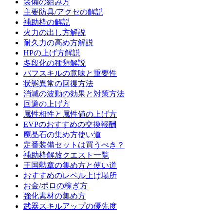
装備の組み方
主要防具/アクセの解説
補助枠の解説
火力の出し方解説
耐久力の高め方解説
HPの上げ方解説
多段化の種類解説
バフスキルの意味と重要性
状態異常の回復方法
消滅の波動の効果と対策方法
回避の上げ方
属性相性と属性値の上げ方
EVPのおすすめの交換報酬
魔晶石の集め方使い道
定番装備セットは買うべき？
補助枠解放クエスト一覧
王国勲章の集め方と使い道
おすすめのレベル上げ場所
お金/ポロの稼ぎ方
強化素材の集め方
武器スキルアップの優先度