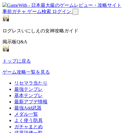
事前ガチャ
ゲーム検索
ログイン
ログレスいにしえの女神攻略ガイド
掲示板Q&A
トップに戻る
ゲーム攻略一覧を見る
リセマラ当たり
最強テンプレ
基本テンプレ
最新アプデ情報
最強Add武器
メダル一覧
よく使う防具
ガチャまとめ
武器評価一覧