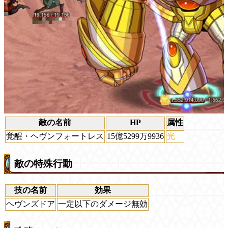
敵の名前
HP
属性
覚醒・ヘヴンフォートレス
15億5299万9936
光
敵の特殊行動
技の名前
効果
ヘヴンズドア
一定以下のダメージ無効