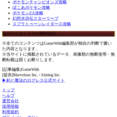
ポケモンチャンピオンズ攻略
ぽこあポケモン攻略
ポケモンZA攻略
幻想水滸伝スターリープ
スプラトゥーンレイダース攻略
当ゲームタイトルの権利表記
※全てのコンテンツはGameWith編集部が独自の判断で書い
た内容となります。
※当サイトに掲載されているデータ、画像類の無断使用・無
断転載は固くお断りします。
[記事編集]GameWith
[提供]Marvelous Inc. / Aiming Inc.
▶剣と魔法のログレス公式サイト
トップ
ヘルプ
運営会社
採用情報
利用規約