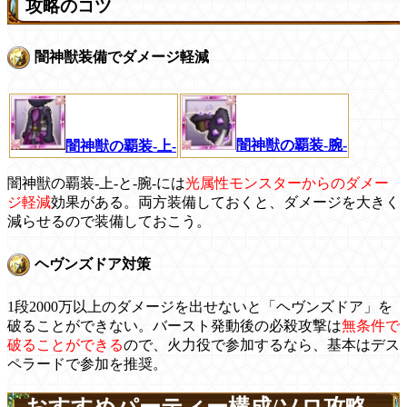
攻略のコツ
闇神獣装備でダメージ軽減
闇神獣の覇装-腕-
闇神獣の覇装-上-
闇神獣の覇装-上-と-腕-には
光属性モンスターからのダメー
ジ軽減
効果がある。両方装備しておくと、ダメージを大きく
減らせるので装備しておこう。
ヘヴンズドア対策
1段2000万以上のダメージを出せないと「ヘヴンズドア」を
破ることができない。バースト発動後の必殺攻撃は
無条件で
破ることができる
ので、火力役で参加するなら、基本はデス
ペラードで参加を推奨。