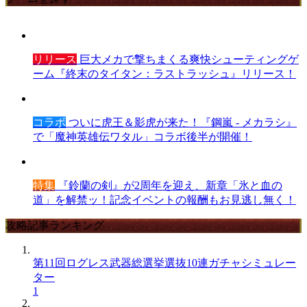
リリース
巨大メカで撃ちまくる爽快シューティングゲ
ーム『終末のタイタン：ラストラッシュ』リリース！
コラボ
ついに虎王＆影虎が来た！『鋼嵐 - メカラシ』
で「魔神英雄伝ワタル」コラボ後半が開催！
特集
『鈴蘭の剣』が2周年を迎え、新章「氷と血の
道」を解禁ッ！記念イベントの報酬もお見逃し無く！
攻略記事ランキング
第11回ログレス武器総選挙選抜10連ガチャシミュレー
ター
1