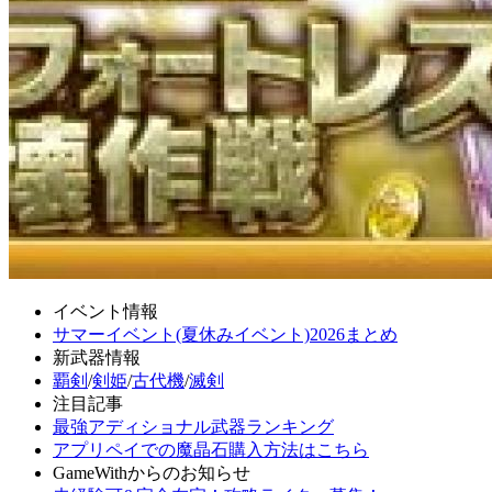
イベント情報
サマーイベント(夏休みイベント)2026まとめ
新武器情報
覇剣
/
剣姫
/
古代機
/
滅剣
注目記事
最強アディショナル武器ランキング
アプリペイでの魔晶石購入方法はこちら
GameWithからのお知らせ