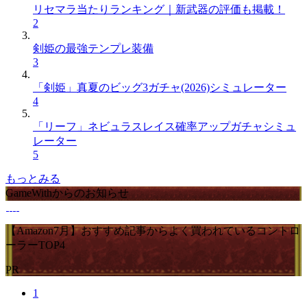
リセマラ当たりランキング｜新武器の評価も掲載！
2
剣姫の最強テンプレ装備
3
「剣姫」真夏のビッグ3ガチャ(2026)シミュレーター
4
「リーフ」ネビュラスレイス確率アップガチャシミュ
レーター
5
もっとみる
GameWithからのお知らせ
【Amazon7月】おすすめ記事からよく買われているコントロ
ーラーTOP4
PR
1