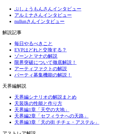
ぶしょうもんさんインタビュー
アルミナさんインタビュー
nullunさんインタビュー
解説記事
毎日やるべきこと
EVPはどれと交換する？
ゾーンとマナの解説
限界突破について徹底解説！
アーティファクトの解説
パーティ募集機能の解説！
天界編解説
天界編シナリオの解説まとめ
天装珠の性能と作り方
天界編1章「天空の大地」
天界編2章「セフィラナへの天路」
天界編3章「天の街 チチェ・アステル」
アストレア解説