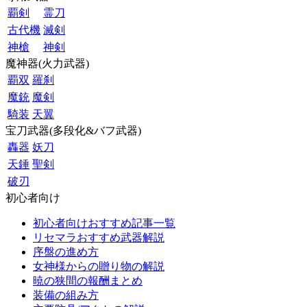
覇剣
霊刀
古代機
滅剣
神槍
神剣
魔神器(火力武器)
覇双
羅刹
魔銃
魔剣
騎装
天翼
宝刀武器(多段化&バフ武器)
轟器
妖刀
天錘
聖剣
破刃
初心者向け
初心者向けおすすめ記事一覧
リセマラおすすめ武器解説
序盤の進め方
女神様からの贈り物の解説
暁の狭間の報酬まとめ
装備の組み方