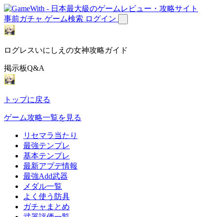
事前ガチャ
ゲーム検索
ログイン
ログレスいにしえの女神攻略ガイド
掲示板Q&A
トップに戻る
ゲーム攻略一覧を見る
リセマラ当たり
最強テンプレ
基本テンプレ
最新アプデ情報
最強Add武器
メダル一覧
よく使う防具
ガチャまとめ
武器評価一覧