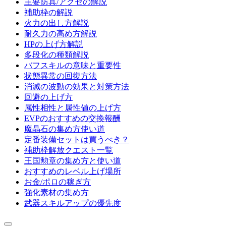
主要防具/アクセの解説
補助枠の解説
火力の出し方解説
耐久力の高め方解説
HPの上げ方解説
多段化の種類解説
バフスキルの意味と重要性
状態異常の回復方法
消滅の波動の効果と対策方法
回避の上げ方
属性相性と属性値の上げ方
EVPのおすすめの交換報酬
魔晶石の集め方使い道
定番装備セットは買うべき？
補助枠解放クエスト一覧
王国勲章の集め方と使い道
おすすめのレベル上げ場所
お金/ポロの稼ぎ方
強化素材の集め方
武器スキルアップの優先度