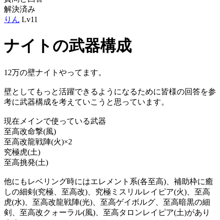
解決済み
りん
Lv11
ナイトの武器構成
12万の壁ナイトやってます。
壁としてもっと活躍できるようになるために皆様の回答を参
考に武器構成を考えていこうと思っています。
現在メインで使っている武器
至高改命撃(風)
至高改龍戦陣(火)×2
究極虎(土)
至高挑発(土)
他にもレベリング時にはエレメント系(各至高)、補助枠に癒
しの細剣(究極、至高改)、究極ミスリルレイピア(火)、至高
虎(水)、至高改龍戦陣(光)、至高ゲイボルグ、至高暗黒の細
剣、至高改クォーラル(風)、至高タロンレイピア(土)があり