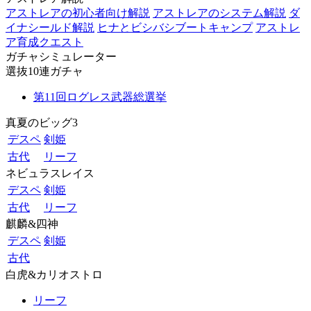
アストレアの初心者向け解説
アストレアのシステム解説
ダ
イナシールド解説
ヒナとビシバシブートキャンプ
アストレ
ア育成クエスト
ガチャシミュレーター
選抜10連ガチャ
第11回ログレス武器総選挙
真夏のビッグ3
デスペ
剣姫
古代
リーフ
ネビュラスレイス
デスペ
剣姫
古代
リーフ
麒麟&四神
デスペ
剣姫
古代
白虎&カリオストロ
リーフ