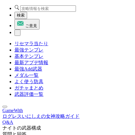
検索
ご意見
リセマラ当たり
最強テンプレ
基本テンプレ
最新アプデ情報
最強Add武器
メダル一覧
よく使う防具
ガチャまとめ
武器評価一覧
GameWith
ログレスいにしえの女神攻略ガイド
Q&A
ナイトの武器構成
質問と回答