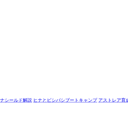
ナシールド解説
ヒナとビシバシブートキャンプ
アストレア育