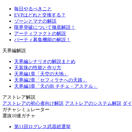
毎日やるべきこと
EVPはどれと交換する？
ゾーンとマナの解説
限界突破について徹底解説！
アーティファクトの解説
パーティ募集機能の解説！
天界編解説
天界編シナリオの解説まとめ
天装珠の性能と作り方
天界編1章「天空の大地」
天界編2章「セフィラナへの天路」
天界編3章「天の街 チチェ・アステル」
アストレア解説
アストレアの初心者向け解説
アストレアのシステム解説
ダイ
ガチャシミュレーター
選抜10連ガチャ
第11回ログレス武器総選挙