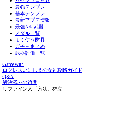
リセマラ当たり
最強テンプレ
基本テンプレ
最新アプデ情報
最強Add武器
メダル一覧
よく使う防具
ガチャまとめ
武器評価一覧
GameWith
ログレスいにしえの女神攻略ガイド
Q&A
解決済みの質問
リファイン入手方法、確立