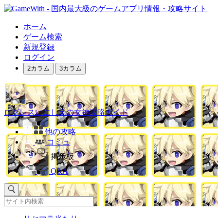
ホーム
ゲーム検索
新規登録
ログイン
2カラム
3カラム
ログレスいにしえの女神攻略ガイド
他の攻略
コミュ
掲示板
Q&A