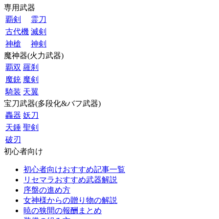
専用武器
覇剣
霊刀
古代機
滅剣
神槍
神剣
魔神器(火力武器)
覇双
羅刹
魔銃
魔剣
騎装
天翼
宝刀武器(多段化&バフ武器)
轟器
妖刀
天錘
聖剣
破刃
初心者向け
初心者向けおすすめ記事一覧
リセマラおすすめ武器解説
序盤の進め方
女神様からの贈り物の解説
暁の狭間の報酬まとめ