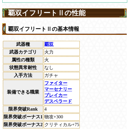
覇双イフリートⅡの性能
覇双イフリートⅡの基本情報
武器種
覇双
武器カテゴリ
火力
属性の種類
火
状態異常耐性
なし
入手方法
ガチャ
ファイター
マーセナリー
装備できる職業
ブレイカー
デスペラード
限界突破Rank
4
限界突破ボーナス1
物攻+300
限界突破ボーナス2
クリティカル+75