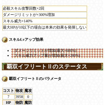
必殺スキル攻撃回数+2回
ダメージリミットが+300%増加
スキル威力+140%
最大HPが10以下の場合は本来の効果を発揮しない
スキルLvアップ効果
ダメージリミットが増加(最大+600%)
スキル威力アップ量が増加(最大+280%)
覇双イフリートⅡのステータス
覇双イフリートⅡのパラメータ
コスト
物攻
魔攻
7
3958
0
HP
物防
魔防