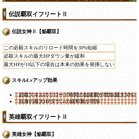
伝説覇双イフリートⅡ
伝説女神Ⅱ【焔覇双】
この必殺スキルのリロード時間を30%短縮
必殺スキルの最大HPダウン量が緩和
最大HPが10以下の場合は本来の効果を発揮しない
スキルLvアップ効果
必殺スキルのリロード時間の短縮量が増加(最大50%)
自身の最大HPダウンの緩和量が増加
英雄覇双イフリートⅡ
英雄女神【焔覇双】