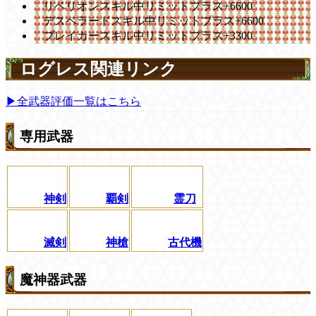
リベリオンスキル中リミットプラス+6600
デスペラードスキル中リミットプラス+6600
ブレイカースキル中リミットプラス+3300
ログレス関連リンク
▶全武器評価一覧はこちら
専用武器
神剣
覇剣
霊刀
滅剣
神槍
古代機
魔神器武器