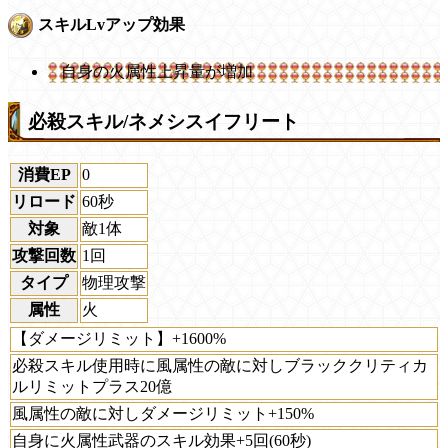
スキルLvアップ効果
自身の火属性上昇量が増加
必殺スキル/ネメシスイフリート
消費EP
0
リロード
60秒
対象
敵1体
攻撃回数
1回
タイプ
物理攻撃
属性
火
【ダメージリミット】+1600%
必殺スキル使用時に風属性の敵に対しブラッククリティカ
ルリミットプラス20億
風属性の敵に対しダメージリミット+150%
自身に火属性武器のスキル効果+5回(60秒)