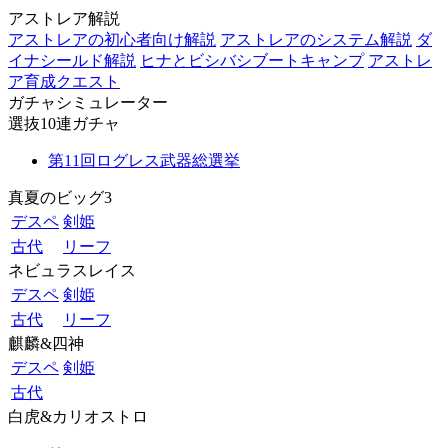
アストレア解説
アストレアの初心者向け解説
アストレアのシステム解説
ダ
イナシールド解説
ヒナとビシバシブートキャンプ
アストレ
ア育成クエスト
ガチャシミュレーター
選抜10連ガチャ
第11回ログレス武器総選挙
真夏のビッグ3
デスペ
剣姫
古代
リーフ
ネビュラスレイス
デスペ
剣姫
古代
リーフ
麒麟&四神
デスペ
剣姫
古代
白虎&カリオストロ