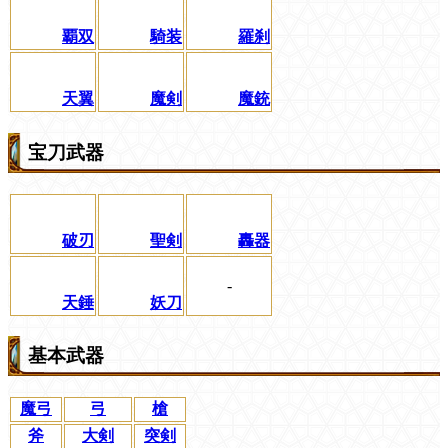
覇双
騎装
羅刹
天翼
魔剣
魔銃
宝刀武器
破刃
聖剣
轟器
-
天錘
妖刀
基本武器
魔弓
弓
槍
斧
大剣
突剣