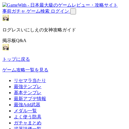
事前ガチャ
ゲーム検索
ログイン
ログレスいにしえの女神攻略ガイド
掲示板Q&A
トップに戻る
ゲーム攻略一覧を見る
リセマラ当たり
最強テンプレ
基本テンプレ
最新アプデ情報
最強Add武器
メダル一覧
よく使う防具
ガチャまとめ
武器評価一覧