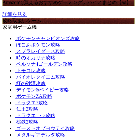
Amazonで買えるおすすめゲーミングデバイスまとめ【ad】
詳細を見る
攻略取扱いゲーム
家庭用ゲーム機
ポケモンチャンピオンズ攻略
ぽこあポケモン攻略
スプラレイダース攻略
時のオカリナ攻略
ペルソナ4ゴールデン攻略
トモコレ攻略
バイオレクイエム攻略
紅の砂漠攻略
デイモン&ベイビー攻略
ポケモンZA攻略
ドラクエ7攻略
仁王3攻略
ドラクエ1・2攻略
桃鉄2攻略
ゴーストオブヨウテイ攻略
メタルギアデルタ攻略