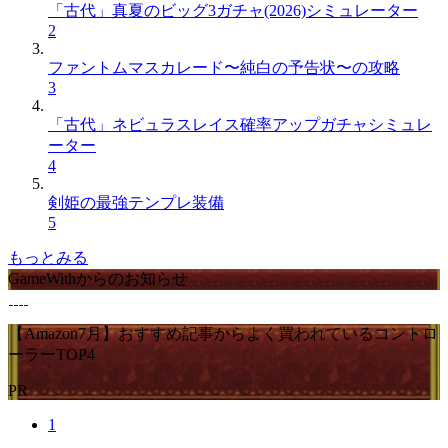
「古代」真夏のビッグ3ガチャ(2026)シミュレーター
2
ファントムマスカレード〜純白の予告状〜の攻略
3
「古代」ネビュラスレイス確率アップガチャシミュレ
ーター
4
剣姫の最強テンプレ装備
5
もっとみる
GameWithからのお知らせ
【Amazon7月】おすすめ記事からよく買われているコントロ
ーラーTOP4
PR
1