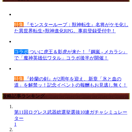
特集
『モンスターループ：獣神転生』名将がケモ化し
た異世界転生×獣神進化RPG。事前登録受付中！
コラボ
ついに虎王＆影虎が来た！『鋼嵐 - メカラシ』
で「魔神英雄伝ワタル」コラボ後半が開催！
特集
『鈴蘭の剣』が2周年を迎え、新章「氷と血の
道」を解禁ッ！記念イベントの報酬もお見逃し無く！
攻略記事ランキング
第11回ログレス武器総選挙選抜10連ガチャシミュレー
ター
1