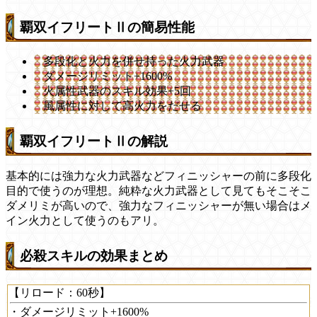
覇双イフリートⅡの簡易性能
多段化と火力を併せ持った火力武器
ダメージリミット+1600%
火属性武器のスキル効果+5回
風属性に対して高火力をだせる
覇双イフリートⅡの解説
基本的には強力な火力武器などフィニッシャーの前に多段化
目的で使うのが理想。純粋な火力武器として見てもそこそこ
ダメリミが高いので、強力なフィニッシャーが無い場合はメ
イン火力として使うのもアリ。
必殺スキルの効果まとめ
【リロード：60秒】
・ダメージリミット+1600%