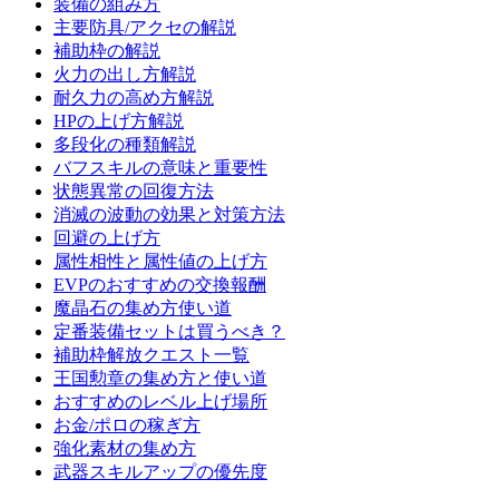
装備の組み方
主要防具/アクセの解説
補助枠の解説
火力の出し方解説
耐久力の高め方解説
HPの上げ方解説
多段化の種類解説
バフスキルの意味と重要性
状態異常の回復方法
消滅の波動の効果と対策方法
回避の上げ方
属性相性と属性値の上げ方
EVPのおすすめの交換報酬
魔晶石の集め方使い道
定番装備セットは買うべき？
補助枠解放クエスト一覧
王国勲章の集め方と使い道
おすすめのレベル上げ場所
お金/ポロの稼ぎ方
強化素材の集め方
武器スキルアップの優先度