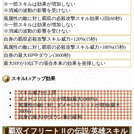
※一部スキルは効果が増加しない
※消滅の波動の影響を受けない
風属性の敵に対し覇双の必殺攻撃スキル効果+2回(60秒)
※一部スキルは効果が増加しない
※消滅の波動の影響を受けない
自身の覇双必殺攻撃スキル威力+120%(15秒)
風属性の敵に対し覇双の必殺攻撃スキル威力+180%(15秒)
自身の最大HP中ダウン(3600秒)
最大HPが10以下の場合本来の効果を発揮しない
スキルLvアップ効果
スキル威力が上昇
ダメージリミットが増加(最大1900%)
風属性の敵に対しダメージリミットが増加(最大
300%)
自身の最大HPダウン量の緩和
覇双イフリートⅡの伝説/英雄スキル