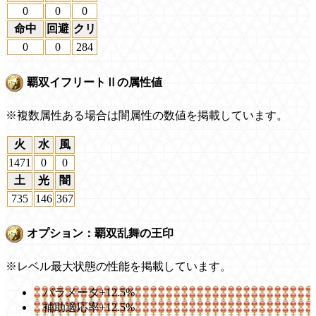
0
0
0
命中
回避
クリ
0
0
284
覇双イフリートⅡの属性値
※複数属性ある場合は闇属性の数値を掲載しています。
火
水
風
1471
0
0
土
光
闇
735
146
367
オプション：覇双乱舞の王印
※レベル最大状態の性能を掲載しています。
パラメータ+12.5%
補助適応率+12.5%