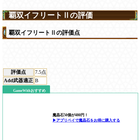
覇双イフリートⅡの評価
覇双イフリートⅡの評価点
評価点
7.5
点
Add武器適正
B
GameWithおすすめ
魔晶石50個が480円！
▶アプリペイで魔晶石をお得に購入する