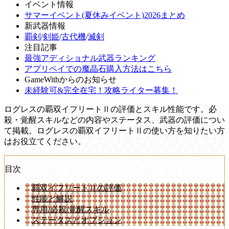
イベント情報
サマーイベント(夏休みイベント)2026まとめ
新武器情報
覇剣
/
剣姫
/
古代機
/
滅剣
注目記事
最強アディショナル武器ランキング
アプリペイでの魔晶石購入方法はこちら
GameWithからのお知らせ
未経験可&完全在宅！攻略ライター募集！
ログレスの覇双イフリートⅡの評価とスキル性能です。必
殺・覚醒スキルなどの内容やステータス、武器の評価につい
て掲載。ログレスの覇双イフリートⅡの使い方を知りたい方
はお役立てください。
目次
覇双イフリートⅡの評価
性能と解説
専用/必殺/覚醒スキル
ステータスとオプション