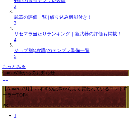
剣姫の最強テンプレ装備
2
武器の評価一覧 | 絞り込み機能付き！
3
リセマラ当たりランキング｜新武器の評価も掲載！
4
ジョブ別(4次職)のテンプレ装備一覧
5
もっとみる
GameWithからのお知らせ
【Amazon7月】おすすめ記事からよく買われているコントロ
ーラーTOP4
PR
1