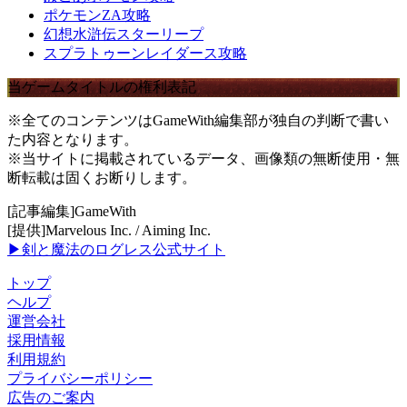
ポケモンZA攻略
幻想水滸伝スターリープ
スプラトゥーンレイダース攻略
当ゲームタイトルの権利表記
※全てのコンテンツはGameWith編集部が独自の判断で書い
た内容となります。
※当サイトに掲載されているデータ、画像類の無断使用・無
断転載は固くお断りします。
[記事編集]GameWith
[提供]Marvelous Inc. / Aiming Inc.
▶剣と魔法のログレス公式サイト
トップ
ヘルプ
運営会社
採用情報
利用規約
プライバシーポリシー
広告のご案内