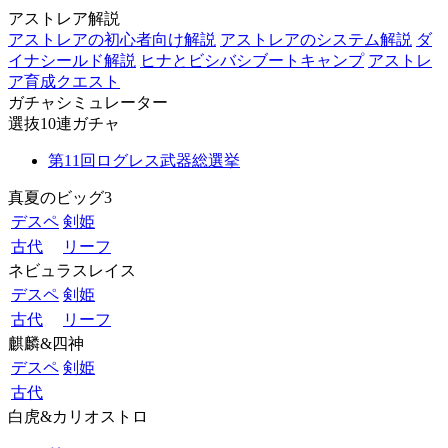
アストレア解説
アストレアの初心者向け解説
アストレアのシステム解説
ダ
イナシールド解説
ヒナとビシバシブートキャンプ
アストレ
ア育成クエスト
ガチャシミュレーター
選抜10連ガチャ
第11回ログレス武器総選挙
真夏のビッグ3
デスペ
剣姫
古代
リーフ
ネビュラスレイス
デスペ
剣姫
古代
リーフ
麒麟&四神
デスペ
剣姫
古代
白虎&カリオストロ