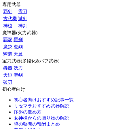
専用武器
覇剣
霊刀
古代機
滅剣
神槍
神剣
魔神器(火力武器)
覇双
羅刹
魔銃
魔剣
騎装
天翼
宝刀武器(多段化&バフ武器)
轟器
妖刀
天錘
聖剣
破刃
初心者向け
初心者向けおすすめ記事一覧
リセマラおすすめ武器解説
序盤の進め方
女神様からの贈り物の解説
暁の狭間の報酬まとめ