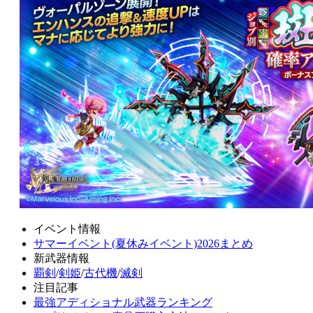
イベント情報
サマーイベント(夏休みイベント)2026まとめ
新武器情報
覇剣
/
剣姫
/
古代機
/
滅剣
注目記事
最強アディショナル武器ランキング