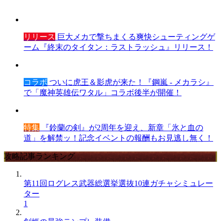
リリース
巨大メカで撃ちまくる爽快シューティングゲ
ーム『終末のタイタン：ラストラッシュ』リリース！
コラボ
ついに虎王＆影虎が来た！『鋼嵐 - メカラシ』
で「魔神英雄伝ワタル」コラボ後半が開催！
特集
『鈴蘭の剣』が2周年を迎え、新章「氷と血の
道」を解禁ッ！記念イベントの報酬もお見逃し無く！
攻略記事ランキング
第11回ログレス武器総選挙選抜10連ガチャシミュレー
ター
1