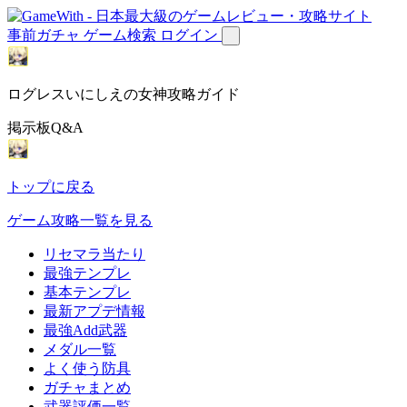
事前ガチャ
ゲーム検索
ログイン
ログレスいにしえの女神攻略ガイド
掲示板Q&A
トップに戻る
ゲーム攻略一覧を見る
リセマラ当たり
最強テンプレ
基本テンプレ
最新アプデ情報
最強Add武器
メダル一覧
よく使う防具
ガチャまとめ
武器評価一覧