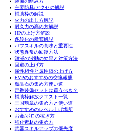
装備の組み方
主要防具/アクセの解説
補助枠の解説
火力の出し方解説
耐久力の高め方解説
HPの上げ方解説
多段化の種類解説
バフスキルの意味と重要性
状態異常の回復方法
消滅の波動の効果と対策方法
回避の上げ方
属性相性と属性値の上げ方
EVPのおすすめの交換報酬
魔晶石の集め方使い道
定番装備セットは買うべき？
補助枠解放クエスト一覧
王国勲章の集め方と使い道
おすすめのレベル上げ場所
お金/ポロの稼ぎ方
強化素材の集め方
武器スキルアップの優先度