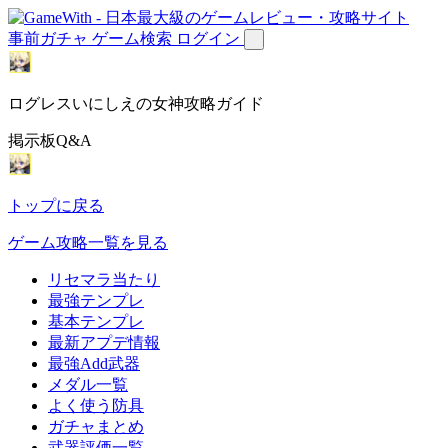
事前ガチャ
ゲーム検索
ログイン
ログレスいにしえの女神攻略ガイド
掲示板Q&A
トップに戻る
ゲーム攻略一覧を見る
リセマラ当たり
最強テンプレ
基本テンプレ
最新アプデ情報
最強Add武器
メダル一覧
よく使う防具
ガチャまとめ
武器評価一覧