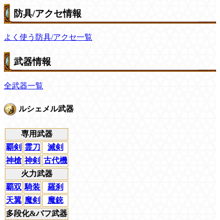
防具/アクセ情報
よく使う防具/アクセ一覧
武器情報
全武器一覧
ルシェメル武器
専用武器
覇剣
霊刀
滅剣
神槍
神剣
古代機
火力武器
覇双
騎装
羅刹
天翼
魔剣
魔銃
多段化&バフ武器