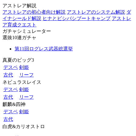
アストレア解説
アストレアの初心者向け解説
アストレアのシステム解説
ダ
イナシールド解説
ヒナとビシバシブートキャンプ
アストレ
ア育成クエスト
ガチャシミュレーター
選抜10連ガチャ
第11回ログレス武器総選挙
真夏のビッグ3
デスペ
剣姫
古代
リーフ
ネビュラスレイス
デスペ
剣姫
古代
リーフ
麒麟&四神
デスペ
剣姫
古代
白虎&カリオストロ