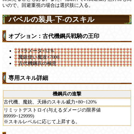
いので、回避重視の場合は選択肢に入る。
バベルの装具-下-のスキル
オプション：古代機鋼兵戦騎の王印
パラメータ+12％
魔銃使い魔攻+7000
古代機鋼兵の極意
専用スキル詳細
機鋼兵の進撃
古代機、魔銃、天錘のスキル威力+80~120%
リミットデストロイ(与えるダメージの限界値
89999~129999)
※スキルレベルに応じて上昇する。