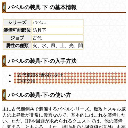
バベルの装具-下-の基本情報
シリーズ
バベル
装備可能部位
防具下
ジョブ
古代
属性の種類
火、水、風、土、光、闇
バベルの装具-下-の入手方法
古代遺跡の素材を探せ
EVP交換
バベルの装具-下-の使い方
主に古代機鋼兵で装備するバベルシリーズ。魔攻とスキル威
力の上昇量が非常に優秀なので、基本的にはこれを装備した
い。ただ、HPや回避が求められるクエストでは、他の装備
に変えることもある。また、補助枠での回避値が意外にも高