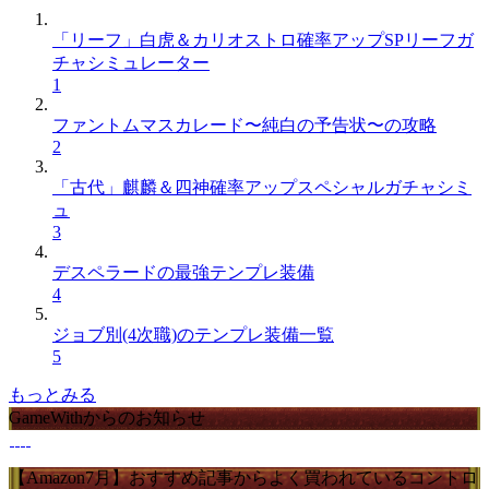
「リーフ」白虎＆カリオストロ確率アップSPリーフガ
チャシミュレーター
1
ファントムマスカレード〜純白の予告状〜の攻略
2
「古代」麒麟＆四神確率アップスペシャルガチャシミ
ュ
3
デスペラードの最強テンプレ装備
4
ジョブ別(4次職)のテンプレ装備一覧
5
もっとみる
GameWithからのお知らせ
【Amazon7月】おすすめ記事からよく買われているコントロ