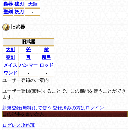
轟器
破刃
天錘
聖剣
妖刀
-
旧武器
旧武器
大剣
斧
槍
突剣
弓
魔弓
メイス
ハンマー
ロッド
ワンド
-
-
ユーザー登録のご案内
ユーザー登録(無料)することで、この機能を使うことができ
ます。
新規登録(無料)して使う
登録済みの方はログイン
この記事を書いた人
ログレス攻略班