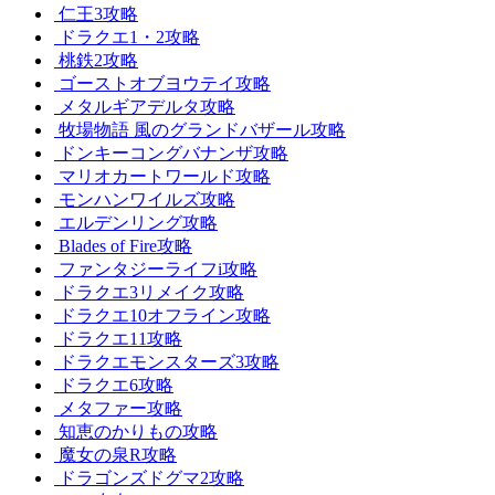
仁王3攻略
ドラクエ1・2攻略
桃鉄2攻略
ゴーストオブヨウテイ攻略
メタルギアデルタ攻略
牧場物語 風のグランドバザール攻略
ドンキーコングバナンザ攻略
マリオカートワールド攻略
モンハンワイルズ攻略
エルデンリング攻略
Blades of Fire攻略
ファンタジーライフi攻略
ドラクエ3リメイク攻略
ドラクエ10オフライン攻略
ドラクエ11攻略
ドラクエモンスターズ3攻略
ドラクエ6攻略
メタファー攻略
知恵のかりもの攻略
魔女の泉R攻略
ドラゴンズドグマ2攻略