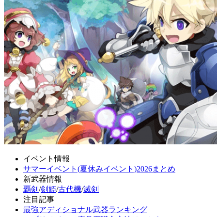
イベント情報
サマーイベント(夏休みイベント)2026まとめ
新武器情報
覇剣
/
剣姫
/
古代機
/
滅剣
注目記事
最強アディショナル武器ランキング