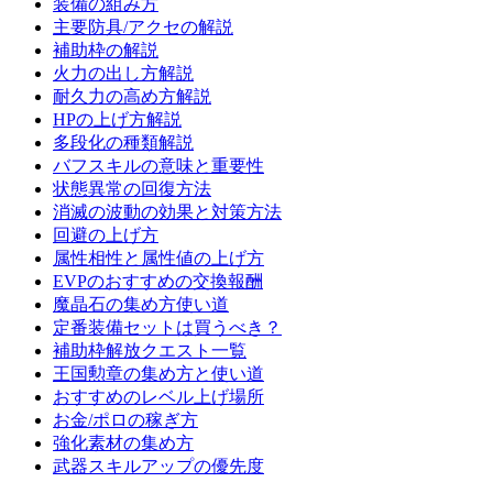
装備の組み方
主要防具/アクセの解説
補助枠の解説
火力の出し方解説
耐久力の高め方解説
HPの上げ方解説
多段化の種類解説
バフスキルの意味と重要性
状態異常の回復方法
消滅の波動の効果と対策方法
回避の上げ方
属性相性と属性値の上げ方
EVPのおすすめの交換報酬
魔晶石の集め方使い道
定番装備セットは買うべき？
補助枠解放クエスト一覧
王国勲章の集め方と使い道
おすすめのレベル上げ場所
お金/ポロの稼ぎ方
強化素材の集め方
武器スキルアップの優先度