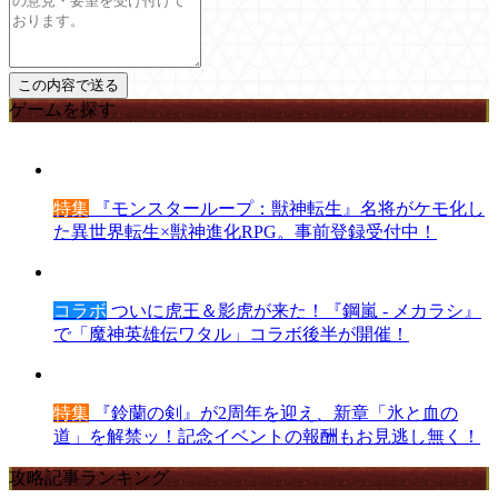
ゲームを探す
特集
『モンスターループ：獣神転生』名将がケモ化し
た異世界転生×獣神進化RPG。事前登録受付中！
コラボ
ついに虎王＆影虎が来た！『鋼嵐 - メカラシ』
で「魔神英雄伝ワタル」コラボ後半が開催！
特集
『鈴蘭の剣』が2周年を迎え、新章「氷と血の
道」を解禁ッ！記念イベントの報酬もお見逃し無く！
攻略記事ランキング