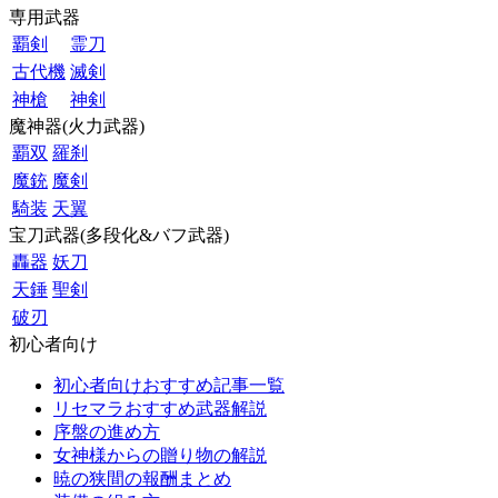
専用武器
覇剣
霊刀
古代機
滅剣
神槍
神剣
魔神器(火力武器)
覇双
羅刹
魔銃
魔剣
騎装
天翼
宝刀武器(多段化&バフ武器)
轟器
妖刀
天錘
聖剣
破刃
初心者向け
初心者向けおすすめ記事一覧
リセマラおすすめ武器解説
序盤の進め方
女神様からの贈り物の解説
暁の狭間の報酬まとめ