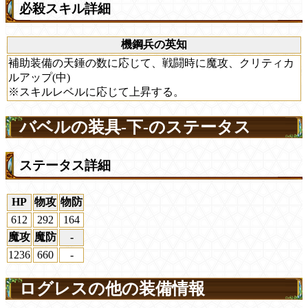
必殺スキル詳細
機鋼兵の英知
補助装備の天錘の数に応じて、戦闘時に魔攻、クリティカ
ルアップ(中)
※スキルレベルに応じて上昇する。
バベルの装具-下-のステータス
ステータス詳細
HP
物攻
物防
612
292
164
魔攻
魔防
-
1236
660
-
ログレスの他の装備情報