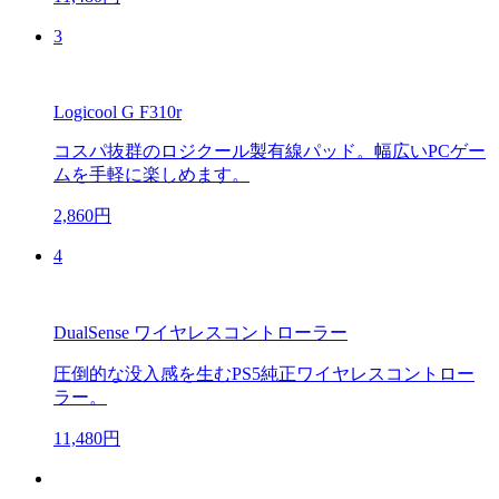
3
Logicool G F310r
コスパ抜群のロジクール製有線パッド。幅広いPCゲー
ムを手軽に楽しめます。
2,860円
4
DualSense ワイヤレスコントローラー
圧倒的な没入感を生むPS5純正ワイヤレスコントロー
ラー。
11,480円