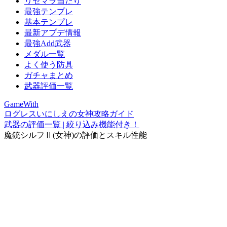
リセマラ当たり
最強テンプレ
基本テンプレ
最新アプデ情報
最強Add武器
メダル一覧
よく使う防具
ガチャまとめ
武器評価一覧
GameWith
ログレスいにしえの女神攻略ガイド
武器の評価一覧 | 絞り込み機能付き！
魔銃シルフⅡ(女神)の評価とスキル性能