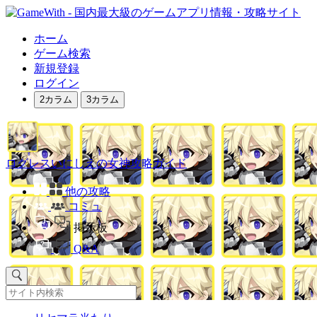
ホーム
ゲーム検索
新規登録
ログイン
2カラム
3カラム
ログレスいにしえの女神攻略ガイド
他の攻略
コミュ
掲示板
Q&A