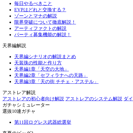
毎日やるべきこと
EVPはどれと交換する？
ゾーンとマナの解説
限界突破について徹底解説！
アーティファクトの解説
パーティ募集機能の解説！
天界編解説
天界編シナリオの解説まとめ
天装珠の性能と作り方
天界編1章「天空の大地」
天界編2章「セフィラナへの天路」
天界編3章「天の街 チチェ・アステル」
アストレア解説
アストレアの初心者向け解説
アストレアのシステム解説
ダイ
ガチャシミュレーター
選抜10連ガチャ
第11回ログレス武器総選挙