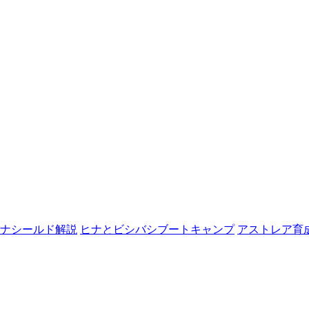
ナシールド解説
ヒナとビシバシブートキャンプ
アストレア育