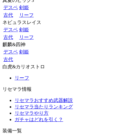
真夏のビッグ3
デスペ
剣姫
古代
リーフ
ネビュラスレイス
デスペ
剣姫
古代
リーフ
麒麟&四神
デスペ
剣姫
古代
白虎&カリオストロ
リーフ
リセマラ情報
リセマラおすすめ武器解説
リセマラ当たりランキング
リセマラやり方
ガチャはどれを引く？
装備一覧