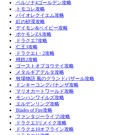
ペルソナ4ゴールデン攻略
トモコレ攻略
バイオレクイエム攻略
紅の砂漠攻略
デイモン&ベイビー攻略
ポケモンZA攻略
ドラクエ7攻略
仁王3攻略
ドラクエ1・2攻略
桃鉄2攻略
ゴーストオブヨウテイ攻略
メタルギアデルタ攻略
牧場物語 風のグランドバザール攻略
ドンキーコングバナンザ攻略
マリオカートワールド攻略
モンハンワイルズ攻略
エルデンリング攻略
Blades of Fire攻略
ファンタジーライフi攻略
ドラクエ3リメイク攻略
ドラクエ10オフライン攻略