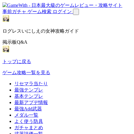
事前ガチャ
ゲーム検索
ログイン
ログレスいにしえの女神攻略ガイド
掲示板Q&A
トップに戻る
ゲーム攻略一覧を見る
リセマラ当たり
最強テンプレ
基本テンプレ
最新アプデ情報
最強Add武器
メダル一覧
よく使う防具
ガチャまとめ
武器評価一覧