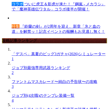
コラボ
ついに虎王＆影虎が来た！『鋼嵐 - メカラシ』
で「魔神英雄伝ワタル」コラボ後半が開催！
特集
『鈴蘭の剣』が2周年を迎え、新章「氷と血の
道」を解禁ッ！記念イベントの報酬もお見逃し無く！
攻略記事ランキング
「デスペ」真夏のビッグ3ガチャ(2026)シミュレーター
1
ジョブ別最強専用武器ランキング
2
ファントムマスカレード〜純白の予告状〜の攻略
3
ジョブ別(4次職)のテンプレ装備一覧
4