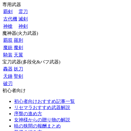
専用武器
覇剣
霊刀
古代機
滅剣
神槍
神剣
魔神器(火力武器)
覇双
羅刹
魔銃
魔剣
騎装
天翼
宝刀武器(多段化&バフ武器)
轟器
妖刀
天錘
聖剣
破刃
初心者向け
初心者向けおすすめ記事一覧
リセマラおすすめ武器解説
序盤の進め方
女神様からの贈り物の解説
暁の狭間の報酬まとめ