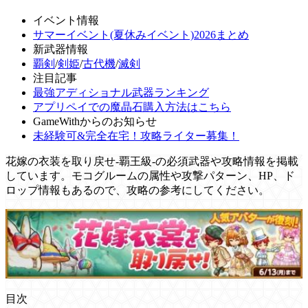
イベント情報
サマーイベント(夏休みイベント)2026まとめ
新武器情報
覇剣
/
剣姫
/
古代機
/
滅剣
注目記事
最強アディショナル武器ランキング
アプリペイでの魔晶石購入方法はこちら
GameWithからのお知らせ
未経験可&完全在宅！攻略ライター募集！
花嫁の衣装を取り戻せ-覇王級-の必須武器や攻略情報を掲載
しています。モコグルームの属性や攻撃パターン、HP、ド
ロップ情報もあるので、攻略の参考にしてください。
目次