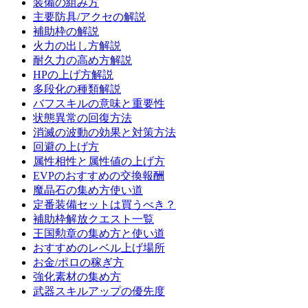
装備の組み方
主要防具/アクセの解説
補助枠の解説
火力の出し方解説
耐久力の高め方解説
HPの上げ方解説
多段化の種類解説
バフスキルの意味と重要性
状態異常の回復方法
消滅の波動の効果と対策方法
回避の上げ方
属性相性と属性値の上げ方
EVPのおすすめの交換報酬
魔晶石の集め方使い道
定番装備セットは買うべき？
補助枠解放クエスト一覧
王国勲章の集め方と使い道
おすすめのレベル上げ場所
お金/ポロの稼ぎ方
強化素材の集め方
武器スキルアップの優先度