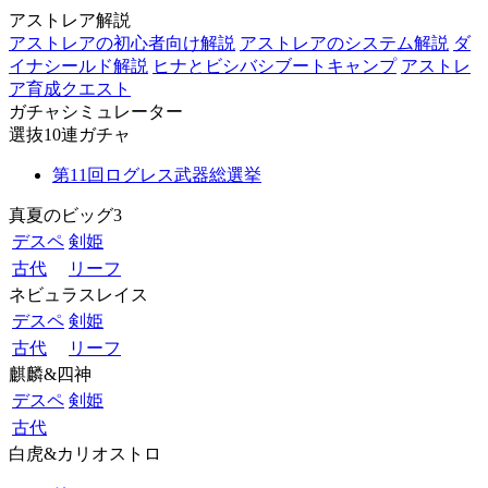
アストレア解説
アストレアの初心者向け解説
アストレアのシステム解説
ダ
イナシールド解説
ヒナとビシバシブートキャンプ
アストレ
ア育成クエスト
ガチャシミュレーター
選抜10連ガチャ
第11回ログレス武器総選挙
真夏のビッグ3
デスペ
剣姫
古代
リーフ
ネビュラスレイス
デスペ
剣姫
古代
リーフ
麒麟&四神
デスペ
剣姫
古代
白虎&カリオストロ