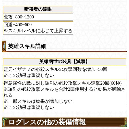
暗殺者の達眼
魔攻+800~1200
回避+400~600
※スキルレベルに応じて上昇する
英雄スキル詳細
英雄幽世の装具【滅頭】
霊刀イザナミの必殺スキルの攻撃回数を増加+50回
※この効果は重複しない
得意属性の敵に対し羅刹の必殺攻撃スキル連撃20回(60秒)
※羅刹の必殺攻撃スキルを合計2回使用すると効果が解除さ
れる
※一部スキルは効果が増加しない
※この効果は重複しない
ログレスの他の装備情報