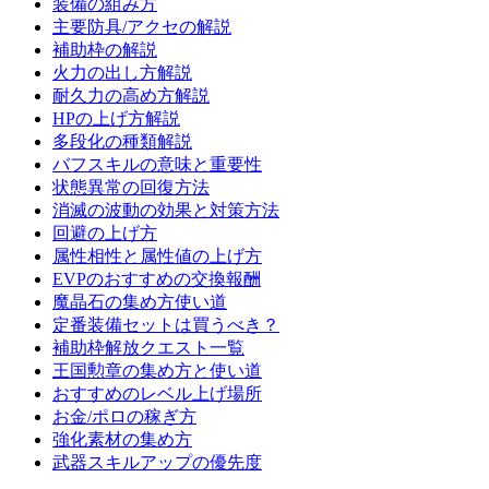
装備の組み方
主要防具/アクセの解説
補助枠の解説
火力の出し方解説
耐久力の高め方解説
HPの上げ方解説
多段化の種類解説
バフスキルの意味と重要性
状態異常の回復方法
消滅の波動の効果と対策方法
回避の上げ方
属性相性と属性値の上げ方
EVPのおすすめの交換報酬
魔晶石の集め方使い道
定番装備セットは買うべき？
補助枠解放クエスト一覧
王国勲章の集め方と使い道
おすすめのレベル上げ場所
お金/ポロの稼ぎ方
強化素材の集め方
武器スキルアップの優先度