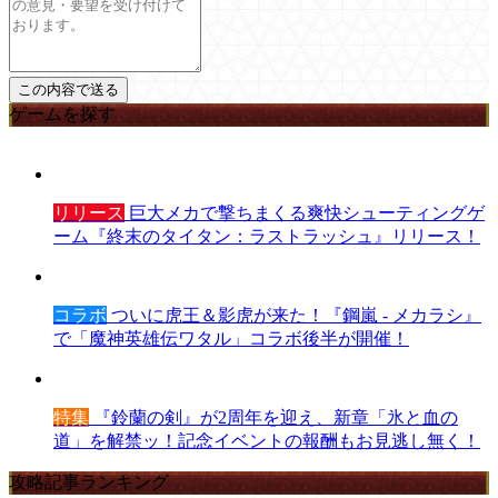
ゲームを探す
リリース
巨大メカで撃ちまくる爽快シューティングゲ
ーム『終末のタイタン：ラストラッシュ』リリース！
コラボ
ついに虎王＆影虎が来た！『鋼嵐 - メカラシ』
で「魔神英雄伝ワタル」コラボ後半が開催！
特集
『鈴蘭の剣』が2周年を迎え、新章「氷と血の
道」を解禁ッ！記念イベントの報酬もお見逃し無く！
攻略記事ランキング