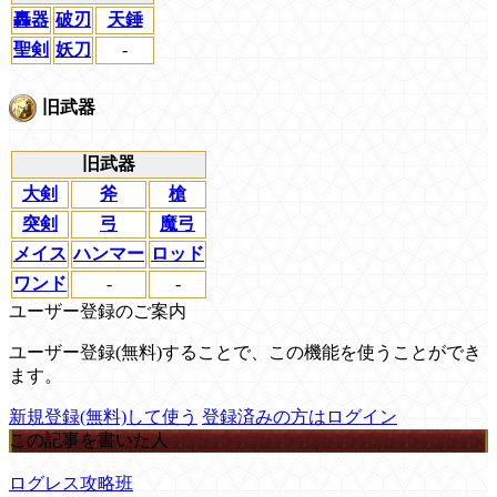
轟器
破刃
天錘
聖剣
妖刀
-
旧武器
旧武器
大剣
斧
槍
突剣
弓
魔弓
メイス
ハンマー
ロッド
ワンド
-
-
ユーザー登録のご案内
ユーザー登録(無料)することで、この機能を使うことができ
ます。
新規登録(無料)して使う
登録済みの方はログイン
この記事を書いた人
ログレス攻略班