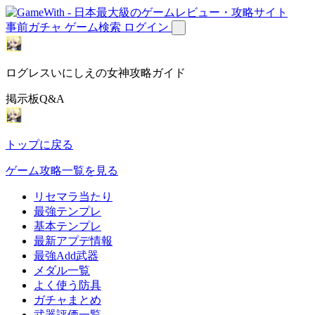
事前ガチャ
ゲーム検索
ログイン
ログレスいにしえの女神攻略ガイド
掲示板Q&A
トップに戻る
ゲーム攻略一覧を見る
リセマラ当たり
最強テンプレ
基本テンプレ
最新アプデ情報
最強Add武器
メダル一覧
よく使う防具
ガチャまとめ
武器評価一覧