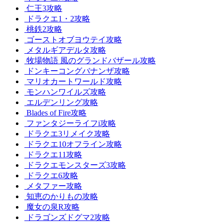
仁王3攻略
ドラクエ1・2攻略
桃鉄2攻略
ゴーストオブヨウテイ攻略
メタルギアデルタ攻略
牧場物語 風のグランドバザール攻略
ドンキーコングバナンザ攻略
マリオカートワールド攻略
モンハンワイルズ攻略
エルデンリング攻略
Blades of Fire攻略
ファンタジーライフi攻略
ドラクエ3リメイク攻略
ドラクエ10オフライン攻略
ドラクエ11攻略
ドラクエモンスターズ3攻略
ドラクエ6攻略
メタファー攻略
知恵のかりもの攻略
魔女の泉R攻略
ドラゴンズドグマ2攻略