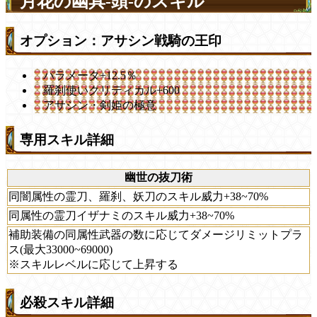
月花の幽具-頭-のスキル
オプション：アサシン戦騎の王印
パラメータ+12.5％
羅刹使いクリティカル+600
アサシン・剣姫の極意
専用スキル詳細
幽世の抜刀術
同闇属性の霊刀、羅刹、妖刀のスキル威力+38~70%
同属性の霊刀イザナミのスキル威力+38~70%
補助装備の同属性武器の数に応じてダメージリミットプラ
ス(最大33000~69000)
※スキルレベルに応じて上昇する
必殺スキル詳細