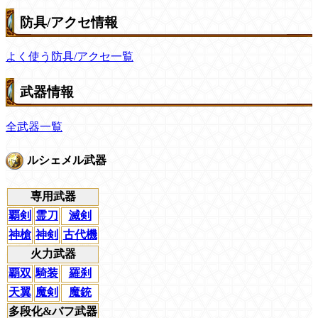
防具/アクセ情報
よく使う防具/アクセ一覧
武器情報
全武器一覧
ルシェメル武器
専用武器
覇剣
霊刀
滅剣
神槍
神剣
古代機
火力武器
覇双
騎装
羅刹
天翼
魔剣
魔銃
多段化&バフ武器