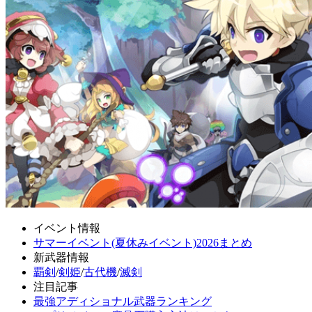
イベント情報
サマーイベント(夏休みイベント)2026まとめ
新武器情報
覇剣
/
剣姫
/
古代機
/
滅剣
注目記事
最強アディショナル武器ランキング