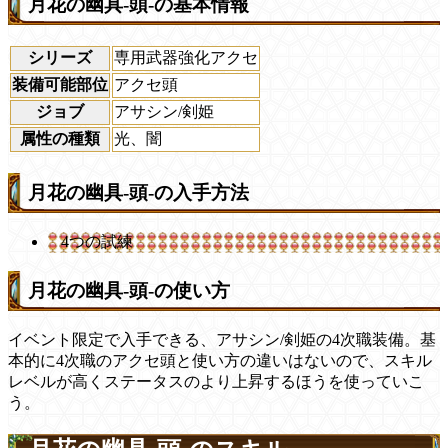
月花の幽具-頭-の基本情報
シリーズ
専用武器強化アクセ
装備可能部位
アクセ頭
ジョブ
アサシン/剣姫
属性の種類
光、闇
月花の幽具-頭-の入手方法
4つの試練
月花の幽具-頭-の使い方
イベント限定で入手できる、アサシン/剣姫の4次職装備。基
本的に4次職のアクセ頭と使い方の違いはないので、スキル
レベルが高くステータスのより上昇するほうを使っていこ
う。