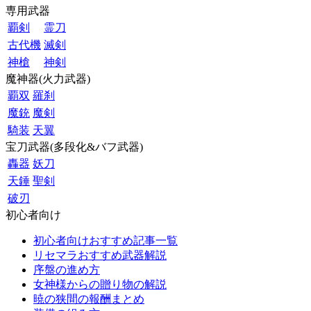
専用武器
覇剣
霊刀
古代機
滅剣
神槍
神剣
魔神器(火力武器)
覇双
羅刹
魔銃
魔剣
騎装
天翼
宝刀武器(多段化&バフ武器)
轟器
妖刀
天錘
聖剣
破刃
初心者向け
初心者向けおすすめ記事一覧
リセマラおすすめ武器解説
序盤の進め方
女神様からの贈り物の解説
暁の狭間の報酬まとめ