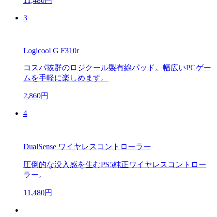
11,480円
3
Logicool G F310r
コスパ抜群のロジクール製有線パッド。幅広いPCゲー
ムを手軽に楽しめます。
2,860円
4
DualSense ワイヤレスコントローラー
圧倒的な没入感を生むPS5純正ワイヤレスコントロー
ラー。
11,480円