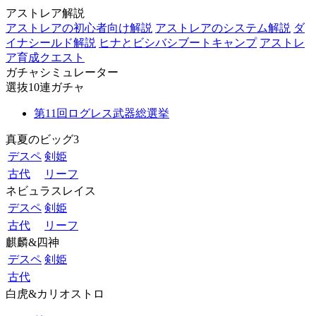
アストレア解説
アストレアの初心者向け解説
アストレアのシステム解説
ダ
イナシールド解説
ヒナとビシバシブートキャンプ
アストレ
ア育成クエスト
ガチャシミュレーター
選抜10連ガチャ
第11回ログレス武器総選挙
真夏のビッグ3
デスペ
剣姫
古代
リーフ
ネビュラスレイス
デスペ
剣姫
古代
リーフ
麒麟&四神
デスペ
剣姫
古代
白虎&カリオストロ