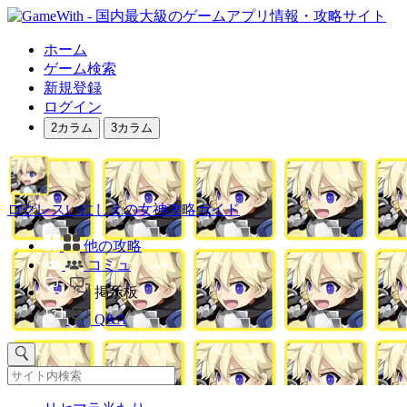
ホーム
ゲーム検索
新規登録
ログイン
2カラム
3カラム
ログレスいにしえの女神攻略ガイド
他の攻略
コミュ
掲示板
Q&A