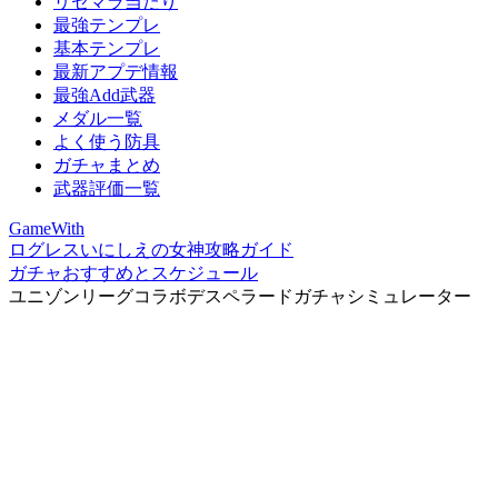
リセマラ当たり
最強テンプレ
基本テンプレ
最新アプデ情報
最強Add武器
メダル一覧
よく使う防具
ガチャまとめ
武器評価一覧
GameWith
ログレスいにしえの女神攻略ガイド
ガチャおすすめとスケジュール
ユニゾンリーグコラボデスペラードガチャシミュレーター