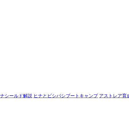
ナシールド解説
ヒナとビシバシブートキャンプ
アストレア育