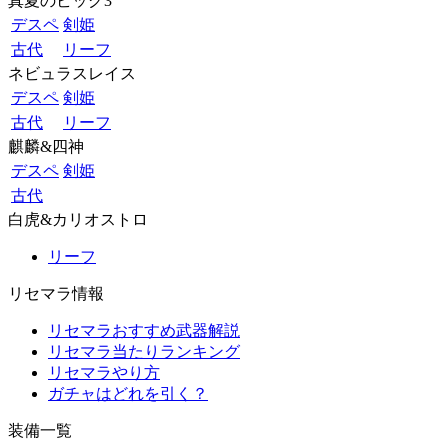
真夏のビッグ3
デスペ
剣姫
古代
リーフ
ネビュラスレイス
デスペ
剣姫
古代
リーフ
麒麟&四神
デスペ
剣姫
古代
白虎&カリオストロ
リーフ
リセマラ情報
リセマラおすすめ武器解説
リセマラ当たりランキング
リセマラやり方
ガチャはどれを引く？
装備一覧