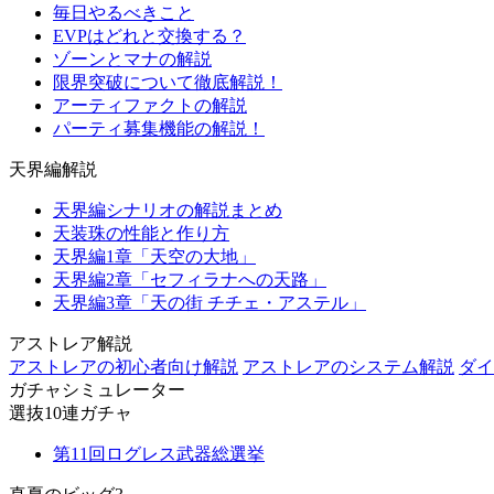
毎日やるべきこと
EVPはどれと交換する？
ゾーンとマナの解説
限界突破について徹底解説！
アーティファクトの解説
パーティ募集機能の解説！
天界編解説
天界編シナリオの解説まとめ
天装珠の性能と作り方
天界編1章「天空の大地」
天界編2章「セフィラナへの天路」
天界編3章「天の街 チチェ・アステル」
アストレア解説
アストレアの初心者向け解説
アストレアのシステム解説
ダイ
ガチャシミュレーター
選抜10連ガチャ
第11回ログレス武器総選挙