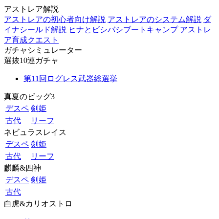
アストレア解説
アストレアの初心者向け解説
アストレアのシステム解説
ダ
イナシールド解説
ヒナとビシバシブートキャンプ
アストレ
ア育成クエスト
ガチャシミュレーター
選抜10連ガチャ
第11回ログレス武器総選挙
真夏のビッグ3
デスペ
剣姫
古代
リーフ
ネビュラスレイス
デスペ
剣姫
古代
リーフ
麒麟&四神
デスペ
剣姫
古代
白虎&カリオストロ