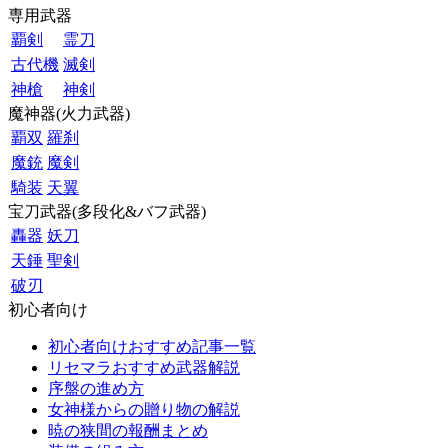
専用武器
覇剣
霊刀
古代機
滅剣
神槍
神剣
魔神器(火力武器)
覇双
羅刹
魔銃
魔剣
騎装
天翼
宝刀武器(多段化&バフ武器)
轟器
妖刀
天錘
聖剣
破刃
初心者向け
初心者向けおすすめ記事一覧
リセマラおすすめ武器解説
序盤の進め方
女神様からの贈り物の解説
暁の狭間の報酬まとめ