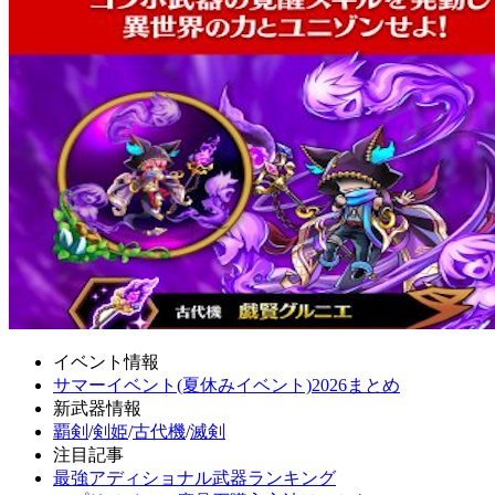
イベント情報
サマーイベント(夏休みイベント)2026まとめ
新武器情報
覇剣
/
剣姫
/
古代機
/
滅剣
注目記事
最強アディショナル武器ランキング