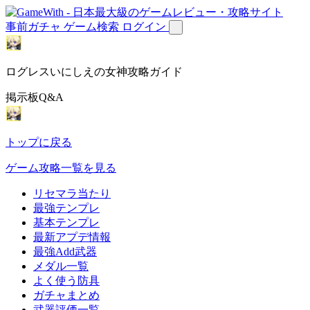
事前ガチャ
ゲーム検索
ログイン
ログレスいにしえの女神攻略ガイド
掲示板Q&A
トップに戻る
ゲーム攻略一覧を見る
リセマラ当たり
最強テンプレ
基本テンプレ
最新アプデ情報
最強Add武器
メダル一覧
よく使う防具
ガチャまとめ
武器評価一覧