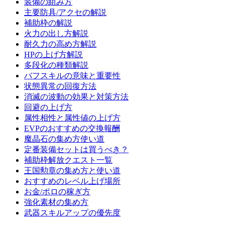
装備の組み方
主要防具/アクセの解説
補助枠の解説
火力の出し方解説
耐久力の高め方解説
HPの上げ方解説
多段化の種類解説
バフスキルの意味と重要性
状態異常の回復方法
消滅の波動の効果と対策方法
回避の上げ方
属性相性と属性値の上げ方
EVPのおすすめの交換報酬
魔晶石の集め方使い道
定番装備セットは買うべき？
補助枠解放クエスト一覧
王国勲章の集め方と使い道
おすすめのレベル上げ場所
お金/ポロの稼ぎ方
強化素材の集め方
武器スキルアップの優先度