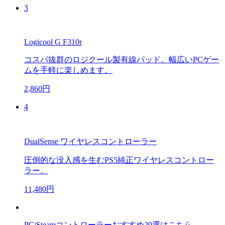
3
Logicool G F310r
コスパ抜群のロジクール製有線パッド。幅広いPCゲー
ムを手軽に楽しめます。
2,860円
4
DualSense ワイヤレスコントローラー
圧倒的な没入感を生むPS5純正ワイヤレスコントロー
ラー。
11,480円
PC/Steamコントローラーおすすめ20選はこちら