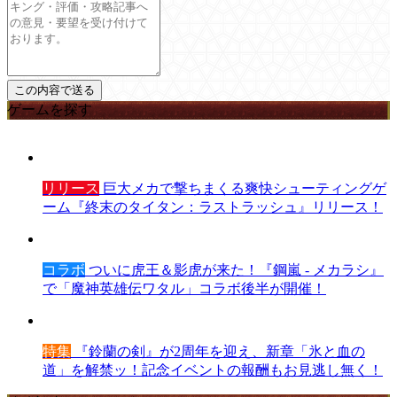
ゲームを探す
リリース
巨大メカで撃ちまくる爽快シューティングゲ
ーム『終末のタイタン：ラストラッシュ』リリース！
コラボ
ついに虎王＆影虎が来た！『鋼嵐 - メカラシ』
で「魔神英雄伝ワタル」コラボ後半が開催！
特集
『鈴蘭の剣』が2周年を迎え、新章「氷と血の
道」を解禁ッ！記念イベントの報酬もお見逃し無く！