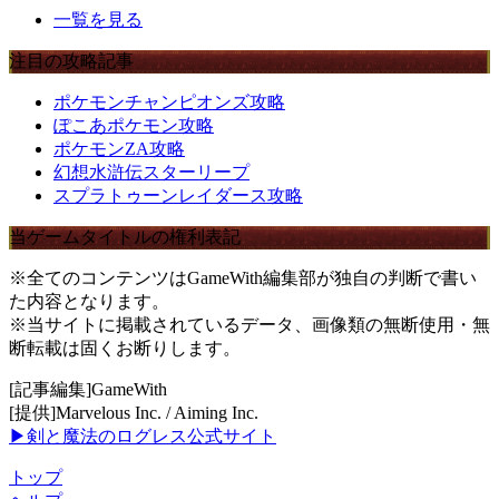
一覧を見る
注目の攻略記事
ポケモンチャンピオンズ攻略
ぽこあポケモン攻略
ポケモンZA攻略
幻想水滸伝スターリープ
スプラトゥーンレイダース攻略
当ゲームタイトルの権利表記
※全てのコンテンツはGameWith編集部が独自の判断で書い
た内容となります。
※当サイトに掲載されているデータ、画像類の無断使用・無
断転載は固くお断りします。
[記事編集]GameWith
[提供]Marvelous Inc. / Aiming Inc.
▶剣と魔法のログレス公式サイト
トップ