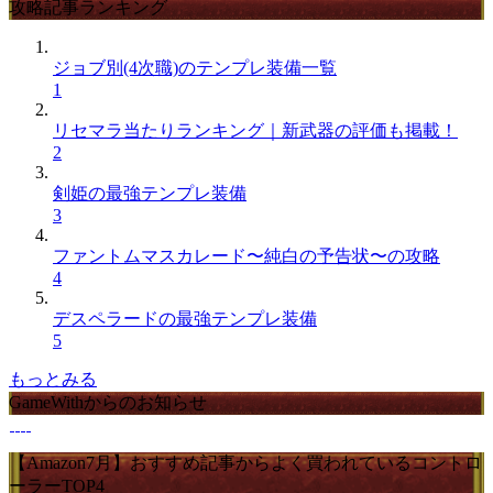
攻略記事ランキング
ジョブ別(4次職)のテンプレ装備一覧
1
リセマラ当たりランキング｜新武器の評価も掲載！
2
剣姫の最強テンプレ装備
3
ファントムマスカレード〜純白の予告状〜の攻略
4
デスペラードの最強テンプレ装備
5
もっとみる
GameWithからのお知らせ
【Amazon7月】おすすめ記事からよく買われているコントロ
ーラーTOP4