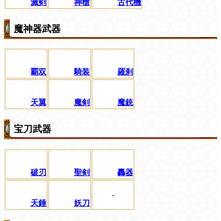
滅剣
神槍
古代機
魔神器武器
覇双
騎装
羅刹
天翼
魔剣
魔銃
宝刀武器
破刃
聖剣
轟器
-
天錘
妖刀