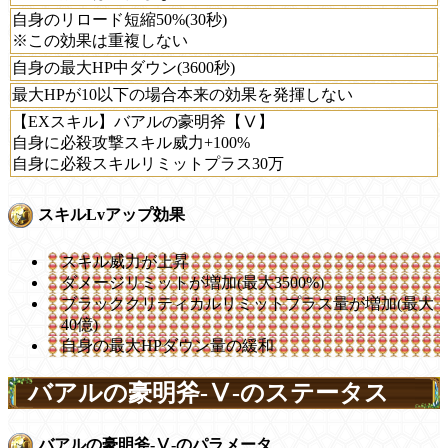
自身のリロード短縮50%(30秒)
※この効果は重複しない
自身の最大HP中ダウン(3600秒)
最大HPが10以下の場合本来の効果を発揮しない
【EXスキル】バアルの豪明斧【Ⅴ】
自身に必殺攻撃スキル威力+100%
自身に必殺スキルリミットプラス30万
スキルLvアップ効果
スキル威力が上昇
ダメージリミットが増加(最大3500%)
ブラッククリティカルリミットプラス量が増加(最大
40億)
自身の最大HPダウン量の緩和
バアルの豪明斧-Ⅴ-のステータス
バアルの豪明斧-Ⅴ-のパラメータ