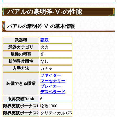
バアルの豪明斧-Ⅴ-の性能
バアルの豪明斧-Ⅴ-の基本情報
武器種
覇双
武器カテゴリ
火力
属性の種類
光
状態異常耐性
なし
入手方法
ガチャ
ファイター
マーセナリー
装備できる職業
ブレイカー
デスペラード
限界突破Rank
6
限界突破ボーナス1
物攻+300
限界突破ボーナス2
クリティカル+75