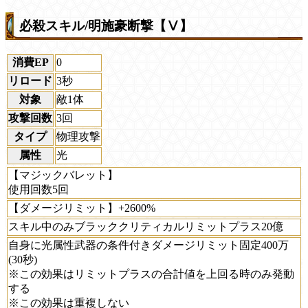
必殺スキル/明施豪断撃【Ⅴ】
消費EP
0
リロード
3秒
対象
敵1体
攻撃回数
3回
タイプ
物理攻撃
属性
光
【マジックバレット】
使用回数5回
【ダメージリミット】+2600%
スキル中のみブラッククリティカルリミットプラス20億
自身に光属性武器の条件付きダメージリミット固定400万
(30秒)
※この効果はリミットプラスの合計値を上回る時のみ発動
する
※この効果は重複しない