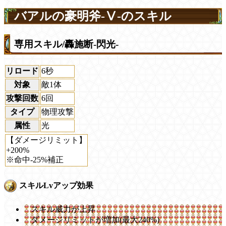
バアルの豪明斧-Ⅴ-のスキル
専用スキル/轟施断-閃光-
リロード
6秒
対象
敵1体
攻撃回数
6回
タイプ
物理攻撃
属性
光
【ダメージリミット】
+200%
※命中-25%補正
スキルLvアップ効果
スキル威力が上昇
ダメージリミットが増加(最大240%)