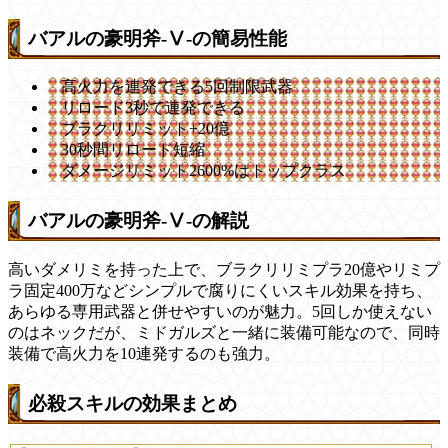
バアルの豪明斧-Ⅴ-の簡易性能
高火力を連発できる5回制限武器
リロード3秒で連発できる
ブラクリリミット+20億
30秒間リロード短縮
ダメージリミット2600%はトップクラス
バアルの豪明斧-Ⅴ-の解説
高いダメリミを持った上で、ブラクリリミプラ20億やリミプ
ラ固定400万などシンプルで腐りにくいスキル効果を持ち、
あらゆる専用武器と併せやすいのが魅力。5回しか使えない
のはネックだが、ミドガルズと一緒に装備可能なので、同時
装備で高火力を10連発するのも強力。
必殺スキルの効果まとめ