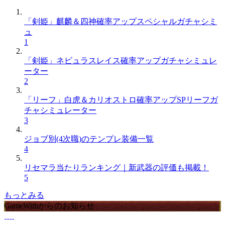
「剣姫」麒麟＆四神確率アップスペシャルガチャシミ
ュ
1
「剣姫」ネビュラスレイス確率アップガチャシミュレ
ーター
2
「リーフ」白虎＆カリオストロ確率アップSPリーフガ
チャシミュレーター
3
ジョブ別(4次職)のテンプレ装備一覧
4
リセマラ当たりランキング｜新武器の評価も掲載！
5
もっとみる
GameWithからのお知らせ