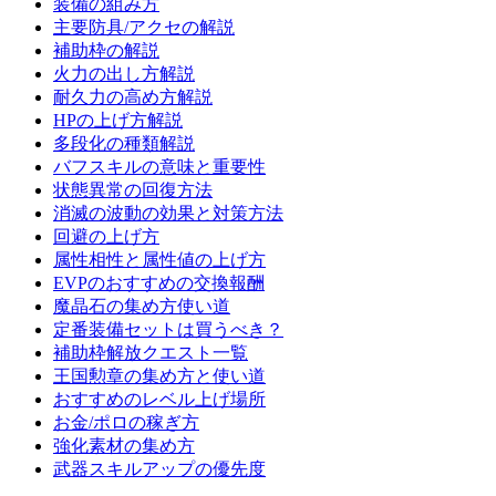
装備の組み方
主要防具/アクセの解説
補助枠の解説
火力の出し方解説
耐久力の高め方解説
HPの上げ方解説
多段化の種類解説
バフスキルの意味と重要性
状態異常の回復方法
消滅の波動の効果と対策方法
回避の上げ方
属性相性と属性値の上げ方
EVPのおすすめの交換報酬
魔晶石の集め方使い道
定番装備セットは買うべき？
補助枠解放クエスト一覧
王国勲章の集め方と使い道
おすすめのレベル上げ場所
お金/ポロの稼ぎ方
強化素材の集め方
武器スキルアップの優先度