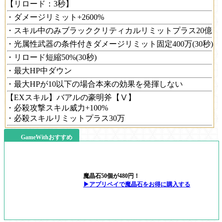
【リロード：3秒】
・ダメージリミット+2600%
・スキル中のみブラッククリティカルリミットプラス20億
・光属性武器の条件付きダメージリミット固定400万(30秒)
・リロード短縮50%(30秒)
・最大HP中ダウン
・最大HPが10以下の場合本来の効果を発揮しない
【EXスキル】バアルの豪明斧【Ⅴ】
・必殺攻撃スキル威力+100%
・必殺スキルリミットプラス30万
GameWithおすすめ
魔晶石50個が480円！
▶アプリペイで魔晶石をお得に購入する