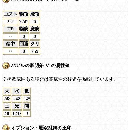
コスト
物攻
魔攻
99
3242
0
HP
物防
魔防
0
0
0
命中
回避
クリ
0
0
259
バアルの豪明斧-Ⅴ-の属性値
※複数属性ある場合は闇属性の数値を掲載しています。
火
水
風
248
248
248
土
光
闇
248
1247
0
オプション：覇双乱舞の王印