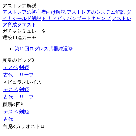
アストレア解説
アストレアの初心者向け解説
アストレアのシステム解説
ダ
イナシールド解説
ヒナとビシバシブートキャンプ
アストレ
ア育成クエスト
ガチャシミュレーター
選抜10連ガチャ
第11回ログレス武器総選挙
真夏のビッグ3
デスペ
剣姫
古代
リーフ
ネビュラスレイス
デスペ
剣姫
古代
リーフ
麒麟&四神
デスペ
剣姫
古代
白虎&カリオストロ