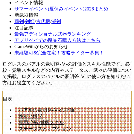
イベント情報
サマーイベント(夏休みイベント)2026まとめ
新武器情報
覇剣
/
剣姫
/
古代機
/
滅剣
注目記事
最強アディショナル武器ランキング
アプリペイでの魔晶石購入方法はこちら
GameWithからのお知らせ
未経験可&完全在宅！攻略ライター募集！
ログレスのバアルの豪明斧-Ⅴ-の評価とスキル性能です。必
殺・覚醒スキルなどの内容やステータス、武器の評価につい
て掲載。ログレスのバアルの豪明斧-Ⅴ-の使い方を知りたい
方はお役立てください。
目次
バアルの豪明斧-Ⅴ-の評価
性能と解説
専用/必殺/覚醒スキル
ステータスとオプション