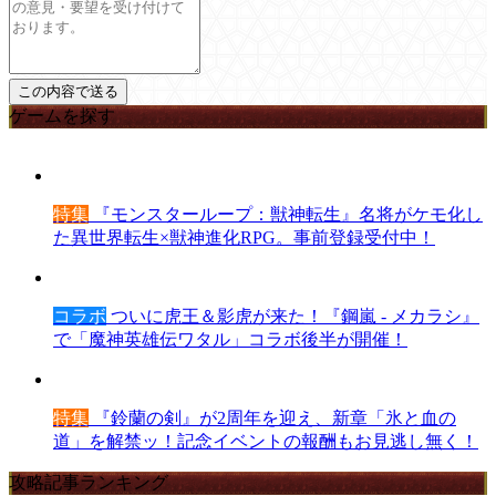
ゲームを探す
特集
『モンスターループ：獣神転生』名将がケモ化し
た異世界転生×獣神進化RPG。事前登録受付中！
コラボ
ついに虎王＆影虎が来た！『鋼嵐 - メカラシ』
で「魔神英雄伝ワタル」コラボ後半が開催！
特集
『鈴蘭の剣』が2周年を迎え、新章「氷と血の
道」を解禁ッ！記念イベントの報酬もお見逃し無く！
攻略記事ランキング