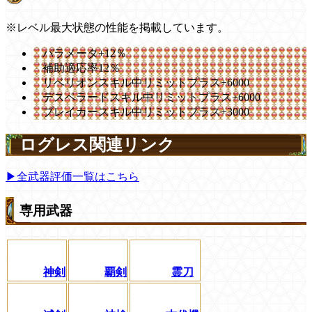
※レベル最大状態の性能を掲載しています。
パラメータ+12％
補助適応率12％
リベリオンスキル中リミットプラス+6000
デスペラードスキル中リミットプラス+6000
ブレイカースキル中リミットプラス+3000
ログレス関連リンク
▶全武器評価一覧はこちら
専用武器
神剣
覇剣
霊刀