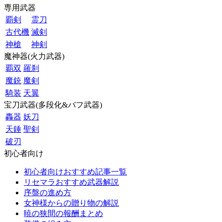
専用武器
覇剣
霊刀
古代機
滅剣
神槍
神剣
魔神器(火力武器)
覇双
羅刹
魔銃
魔剣
騎装
天翼
宝刀武器(多段化&バフ武器)
轟器
妖刀
天錘
聖剣
破刃
初心者向け
初心者向けおすすめ記事一覧
リセマラおすすめ武器解説
序盤の進め方
女神様からの贈り物の解説
暁の狭間の報酬まとめ