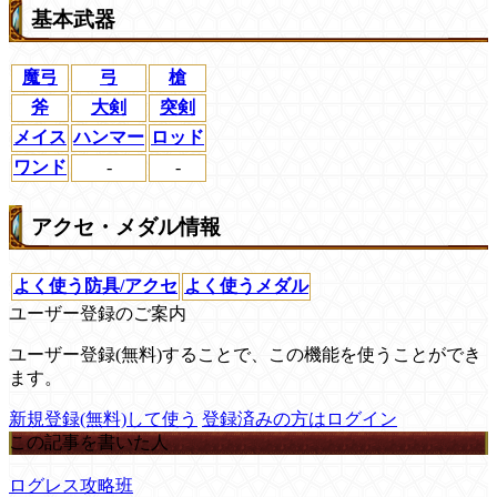
基本武器
魔弓
弓
槍
斧
大剣
突剣
メイス
ハンマー
ロッド
ワンド
-
-
アクセ・メダル情報
よく使う防具/アクセ
よく使うメダル
ユーザー登録のご案内
ユーザー登録(無料)することで、この機能を使うことができ
ます。
新規登録(無料)して使う
登録済みの方はログイン
この記事を書いた人
ログレス攻略班