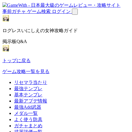
事前ガチャ
ゲーム検索
ログイン
ログレスいにしえの女神攻略ガイド
掲示板Q&A
トップに戻る
ゲーム攻略一覧を見る
リセマラ当たり
最強テンプレ
基本テンプレ
最新アプデ情報
最強Add武器
メダル一覧
よく使う防具
ガチャまとめ
武器評価一覧