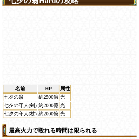
七夕の翁Hardの攻略
名前
HP
属性
七夕の翁
約2500億
光
七夕の守人(剣)
約2000億
光
七夕の守人(杖)
約2000億
光
最高火力で殴れる時間は限られる