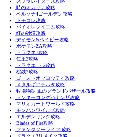
スプラレイダース攻略
時のオカリナ攻略
ペルソナ4ゴールデン攻略
トモコレ攻略
バイオレクイエム攻略
紅の砂漠攻略
デイモン&ベイビー攻略
ポケモンZA攻略
ドラクエ7攻略
仁王3攻略
ドラクエ1・2攻略
桃鉄2攻略
ゴーストオブヨウテイ攻略
メタルギアデルタ攻略
牧場物語 風のグランドバザール攻略
ドンキーコングバナンザ攻略
マリオカートワールド攻略
モンハンワイルズ攻略
エルデンリング攻略
Blades of Fire攻略
ファンタジーライフi攻略
ドラクエ3リメイク攻略