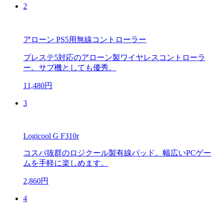
2
アローン PS5用無線コントローラー
プレステ5対応のアローン製ワイヤレスコントローラ
ー。サブ機としても優秀。
11,480円
3
Logicool G F310r
コスパ抜群のロジクール製有線パッド。幅広いPCゲー
ムを手軽に楽しめます。
2,860円
4