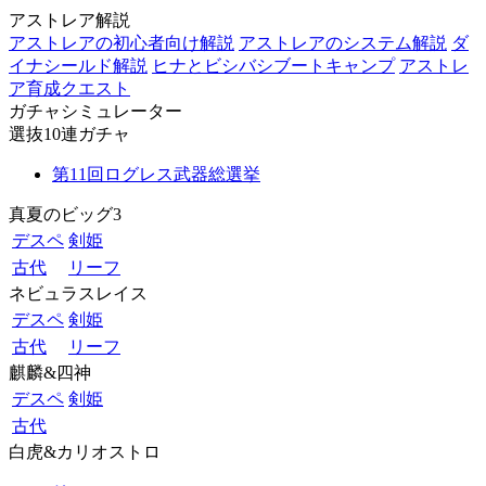
アストレア解説
アストレアの初心者向け解説
アストレアのシステム解説
ダ
イナシールド解説
ヒナとビシバシブートキャンプ
アストレ
ア育成クエスト
ガチャシミュレーター
選抜10連ガチャ
第11回ログレス武器総選挙
真夏のビッグ3
デスペ
剣姫
古代
リーフ
ネビュラスレイス
デスペ
剣姫
古代
リーフ
麒麟&四神
デスペ
剣姫
古代
白虎&カリオストロ