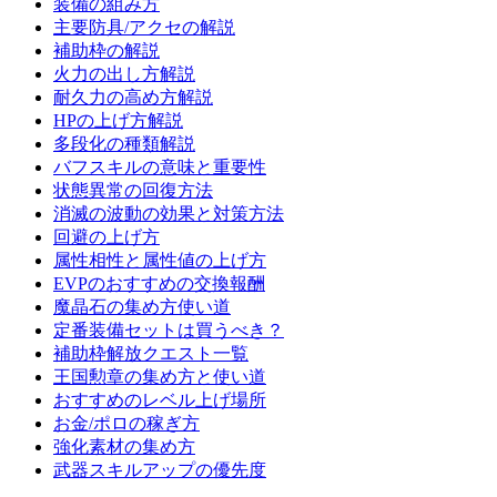
装備の組み方
主要防具/アクセの解説
補助枠の解説
火力の出し方解説
耐久力の高め方解説
HPの上げ方解説
多段化の種類解説
バフスキルの意味と重要性
状態異常の回復方法
消滅の波動の効果と対策方法
回避の上げ方
属性相性と属性値の上げ方
EVPのおすすめの交換報酬
魔晶石の集め方使い道
定番装備セットは買うべき？
補助枠解放クエスト一覧
王国勲章の集め方と使い道
おすすめのレベル上げ場所
お金/ポロの稼ぎ方
強化素材の集め方
武器スキルアップの優先度