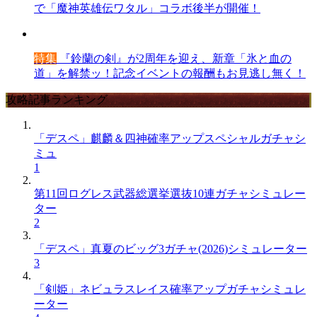
で「魔神英雄伝ワタル」コラボ後半が開催！
特集
『鈴蘭の剣』が2周年を迎え、新章「氷と血の
道」を解禁ッ！記念イベントの報酬もお見逃し無く！
攻略記事ランキング
「デスペ」麒麟＆四神確率アップスペシャルガチャシ
ミュ
1
第11回ログレス武器総選挙選抜10連ガチャシミュレー
ター
2
「デスペ」真夏のビッグ3ガチャ(2026)シミュレーター
3
「剣姫」ネビュラスレイス確率アップガチャシミュレ
ーター