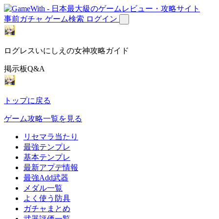
事前ガチャ
ゲーム検索
ログイン
ログレスいにしえの女神攻略ガイド
掲示板Q&A
トップに戻る
ゲーム攻略一覧を見る
リセマラ当たり
最強テンプレ
基本テンプレ
最新アプデ情報
最強Add武器
メダル一覧
よく使う防具
ガチャまとめ
武器評価一覧