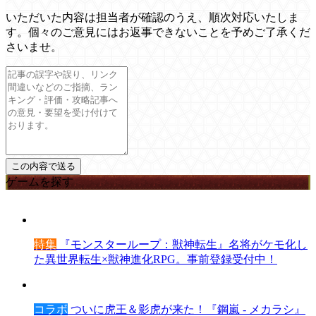
いただいた内容は担当者が確認のうえ、順次対応いたしま
す。個々のご意見にはお返事できないことを予めご了承くだ
さいませ。
ゲームを探す
特集
『モンスターループ：獣神転生』名将がケモ化し
た異世界転生×獣神進化RPG。事前登録受付中！
コラボ
ついに虎王＆影虎が来た！『鋼嵐 - メカラシ』