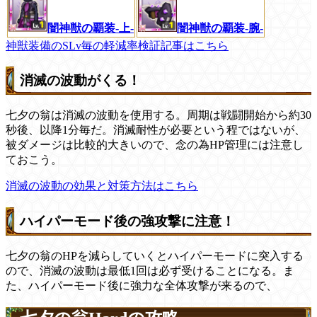
闇神獣の覇装-上-
闇神獣の覇装-腕-
神獣装備のSLv毎の軽減率検証記事はこちら
消滅の波動がくる！
七夕の翁は消滅の波動を使用する。周期は戦闘開始から約30
秒後、以降1分毎だ。消滅耐性が必要という程ではないが、
被ダメージは比較的大きいので、念の為HP管理には注意し
ておこう。
消滅の波動の効果と対策方法はこちら
ハイパーモード後の強攻撃に注意！
七夕の翁のHPを減らしていくとハイパーモードに突入する
ので、消滅の波動は最低1回は必ず受けることになる。ま
た、ハイパーモード後に強力な全体攻撃が来るので、