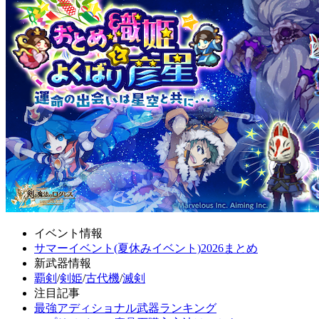
イベント情報
サマーイベント(夏休みイベント)2026まとめ
新武器情報
覇剣
/
剣姫
/
古代機
/
滅剣
注目記事
最強アディショナル武器ランキング