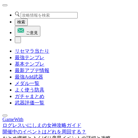
検索
ご意見
リセマラ当たり
最強テンプレ
基本テンプレ
最新アプデ情報
最強Add武器
メダル一覧
よく使う防具
ガチャまとめ
武器評価一覧
GameWith
ログレスいにしえの女神攻略ガイド
開催中のイベントはどれを周回する？