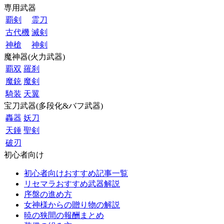
専用武器
覇剣
霊刀
古代機
滅剣
神槍
神剣
魔神器(火力武器)
覇双
羅刹
魔銃
魔剣
騎装
天翼
宝刀武器(多段化&バフ武器)
轟器
妖刀
天錘
聖剣
破刃
初心者向け
初心者向けおすすめ記事一覧
リセマラおすすめ武器解説
序盤の進め方
女神様からの贈り物の解説
暁の狭間の報酬まとめ