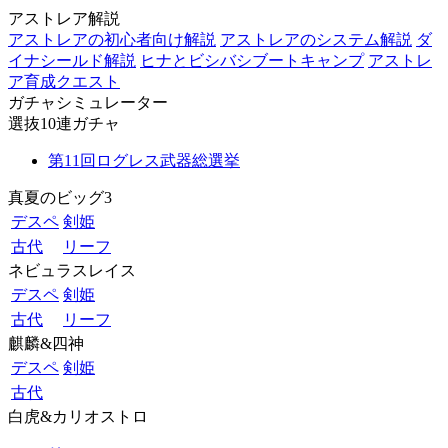
アストレア解説
アストレアの初心者向け解説
アストレアのシステム解説
ダ
イナシールド解説
ヒナとビシバシブートキャンプ
アストレ
ア育成クエスト
ガチャシミュレーター
選抜10連ガチャ
第11回ログレス武器総選挙
真夏のビッグ3
デスペ
剣姫
古代
リーフ
ネビュラスレイス
デスペ
剣姫
古代
リーフ
麒麟&四神
デスペ
剣姫
古代
白虎&カリオストロ