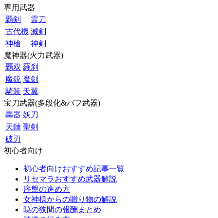
専用武器
覇剣
霊刀
古代機
滅剣
神槍
神剣
魔神器(火力武器)
覇双
羅刹
魔銃
魔剣
騎装
天翼
宝刀武器(多段化&バフ武器)
轟器
妖刀
天錘
聖剣
破刃
初心者向け
初心者向けおすすめ記事一覧
リセマラおすすめ武器解説
序盤の進め方
女神様からの贈り物の解説
暁の狭間の報酬まとめ