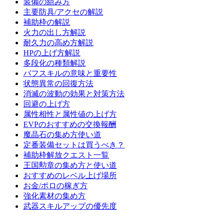
装備の組み方
主要防具/アクセの解説
補助枠の解説
火力の出し方解説
耐久力の高め方解説
HPの上げ方解説
多段化の種類解説
バフスキルの意味と重要性
状態異常の回復方法
消滅の波動の効果と対策方法
回避の上げ方
属性相性と属性値の上げ方
EVPのおすすめの交換報酬
魔晶石の集め方使い道
定番装備セットは買うべき？
補助枠解放クエスト一覧
王国勲章の集め方と使い道
おすすめのレベル上げ場所
お金/ポロの稼ぎ方
強化素材の集め方
武器スキルアップの優先度