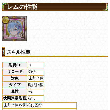
レムの性能
スキル性能
消費EP
11
リロード
35秒
対象
味方全体
タイプ
魔法回復
属性
光
状態異常耐性
なし
味方全体を復活し回復