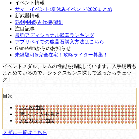
イベント情報
サマーイベント(夏休みイベント)2026まとめ
新武器情報
覇剣
/
剣姫
/
古代機
/
滅剣
注目記事
最強アディショナル武器ランキング
アプリペイでの魔晶石購入方法はこちら
GameWithからのお知らせ
未経験可&完全在宅！攻略ライター募集！
イベントメダル、レムの性能を掲載しています。入手場所も
まとめているので、シックスセンス探しで迷ったらチェッ
ク！
目次
レムの性能
使い方と入手場所
アビリティ性能
メダル一覧はこちら