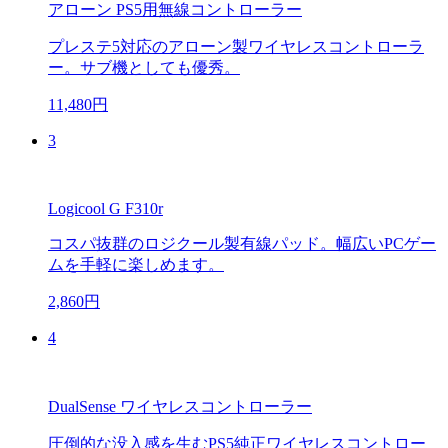
アローン PS5用無線コントローラー
プレステ5対応のアローン製ワイヤレスコントローラ
ー。サブ機としても優秀。
11,480円
3
Logicool G F310r
コスパ抜群のロジクール製有線パッド。幅広いPCゲー
ムを手軽に楽しめます。
2,860円
4
DualSense ワイヤレスコントローラー
圧倒的な没入感を生むPS5純正ワイヤレスコントロー