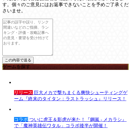
す。個々のご意見にはお返事できないことを予めご了承くだ
さいませ。
ゲームを探す
リリース
巨大メカで撃ちまくる爽快シューティングゲ
ーム『終末のタイタン：ラストラッシュ』リリース！
コラボ
ついに虎王＆影虎が来た！『鋼嵐 - メカラシ』
で「魔神英雄伝ワタル」コラボ後半が開催！