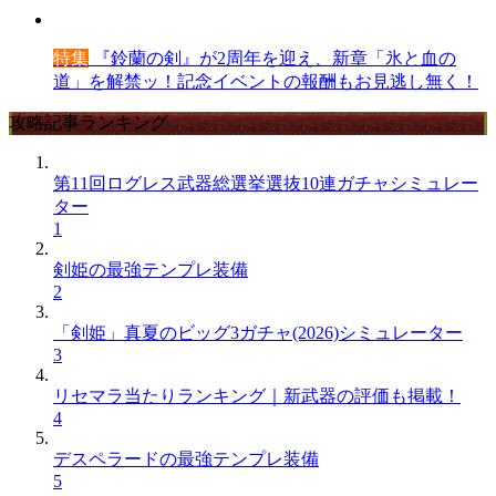
特集
『鈴蘭の剣』が2周年を迎え、新章「氷と血の
道」を解禁ッ！記念イベントの報酬もお見逃し無く！
攻略記事ランキング
第11回ログレス武器総選挙選抜10連ガチャシミュレー
ター
1
剣姫の最強テンプレ装備
2
「剣姫」真夏のビッグ3ガチャ(2026)シミュレーター
3
リセマラ当たりランキング｜新武器の評価も掲載！
4
デスペラードの最強テンプレ装備
5