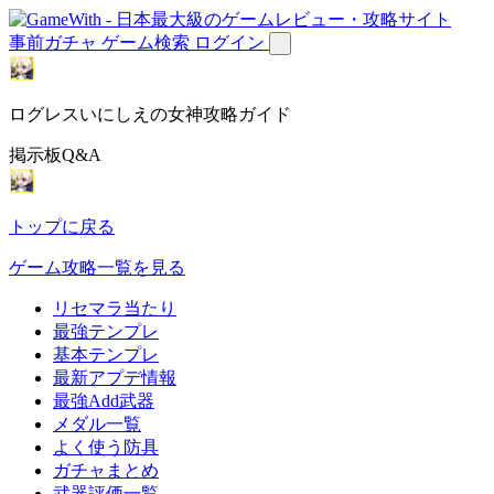
事前ガチャ
ゲーム検索
ログイン
ログレスいにしえの女神攻略ガイド
掲示板Q&A
トップに戻る
ゲーム攻略一覧を見る
リセマラ当たり
最強テンプレ
基本テンプレ
最新アプデ情報
最強Add武器
メダル一覧
よく使う防具
ガチャまとめ
武器評価一覧