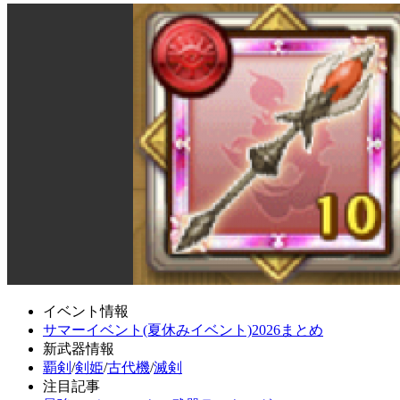
イベント情報
サマーイベント(夏休みイベント)2026まとめ
新武器情報
覇剣
/
剣姫
/
古代機
/
滅剣
注目記事