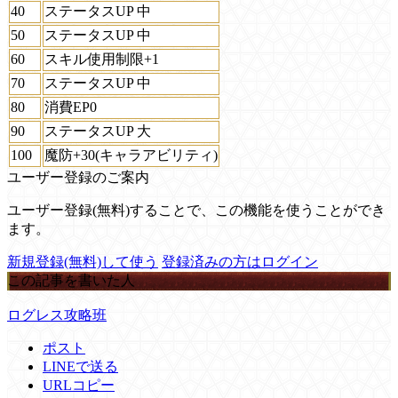
40
ステータスUP 中
50
ステータスUP 中
60
スキル使用制限+1
70
ステータスUP 中
80
消費EP0
90
ステータスUP 大
100
魔防+30(キャラアビリティ)
ユーザー登録のご案内
ユーザー登録(無料)することで、この機能を使うことができ
ます。
新規登録(無料)して使う
登録済みの方はログイン
この記事を書いた人
ログレス攻略班
ポスト
LINEで送る
URLコピー