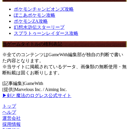
ポケモンチャンピオンズ攻略
ぽこあポケモン攻略
ポケモンZA攻略
幻想水滸伝スターリープ
スプラトゥーンレイダース攻略
当ゲームタイトルの権利表記
※全てのコンテンツはGameWith編集部が独自の判断で書い
た内容となります。
※当サイトに掲載されているデータ、画像類の無断使用・無
断転載は固くお断りします。
[記事編集]GameWith
[提供]Marvelous Inc. / Aiming Inc.
▶剣と魔法のログレス公式サイト
トップ
ヘルプ
運営会社
採用情報