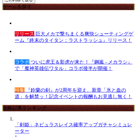
ゲームを探す
リリース
巨大メカで撃ちまくる爽快シューティングゲ
ーム『終末のタイタン：ラストラッシュ』リリース！
コラボ
ついに虎王＆影虎が来た！『鋼嵐 - メカラシ』
で「魔神英雄伝ワタル」コラボ後半が開催！
特集
『鈴蘭の剣』が2周年を迎え、新章「氷と血の
道」を解禁ッ！記念イベントの報酬もお見逃し無く！
攻略記事ランキング
「剣姫」ネビュラスレイス確率アップガチャシミュレ
ーター