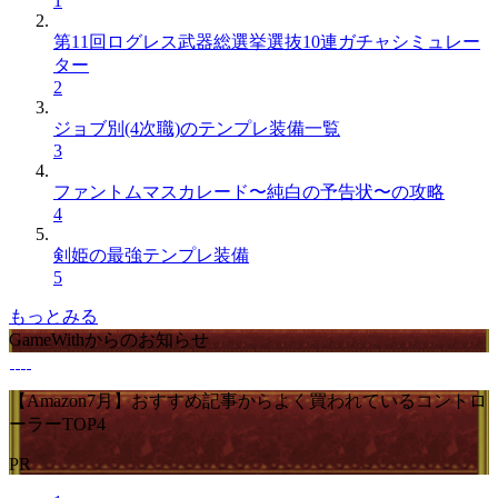
1
第11回ログレス武器総選挙選抜10連ガチャシミュレー
ター
2
ジョブ別(4次職)のテンプレ装備一覧
3
ファントムマスカレード〜純白の予告状〜の攻略
4
剣姫の最強テンプレ装備
5
もっとみる
GameWithからのお知らせ
【Amazon7月】おすすめ記事からよく買われているコントロ
ーラーTOP4
PR