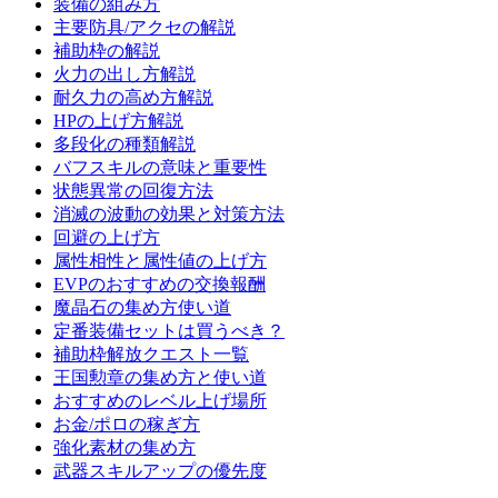
装備の組み方
主要防具/アクセの解説
補助枠の解説
火力の出し方解説
耐久力の高め方解説
HPの上げ方解説
多段化の種類解説
バフスキルの意味と重要性
状態異常の回復方法
消滅の波動の効果と対策方法
回避の上げ方
属性相性と属性値の上げ方
EVPのおすすめの交換報酬
魔晶石の集め方使い道
定番装備セットは買うべき？
補助枠解放クエスト一覧
王国勲章の集め方と使い道
おすすめのレベル上げ場所
お金/ポロの稼ぎ方
強化素材の集め方
武器スキルアップの優先度