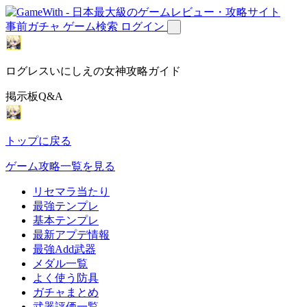
事前ガチャ
ゲーム検索
ログイン
ログレスいにしえの女神攻略ガイド
掲示板Q&A
トップに戻る
ゲーム攻略一覧を見る
リセマラ当たり
最強テンプレ
基本テンプレ
最新アプデ情報
最強Add武器
メダル一覧
よく使う防具
ガチャまとめ
武器評価一覧