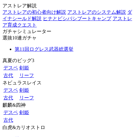
アストレア解説
アストレアの初心者向け解説
アストレアのシステム解説
ダ
イナシールド解説
ヒナとビシバシブートキャンプ
アストレ
ア育成クエスト
ガチャシミュレーター
選抜10連ガチャ
第11回ログレス武器総選挙
真夏のビッグ3
デスペ
剣姫
古代
リーフ
ネビュラスレイス
デスペ
剣姫
古代
リーフ
麒麟&四神
デスペ
剣姫
古代
白虎&カリオストロ