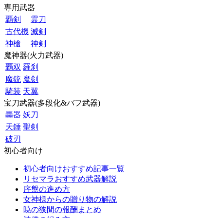
専用武器
覇剣
霊刀
古代機
滅剣
神槍
神剣
魔神器(火力武器)
覇双
羅刹
魔銃
魔剣
騎装
天翼
宝刀武器(多段化&バフ武器)
轟器
妖刀
天錘
聖剣
破刃
初心者向け
初心者向けおすすめ記事一覧
リセマラおすすめ武器解説
序盤の進め方
女神様からの贈り物の解説
暁の狭間の報酬まとめ