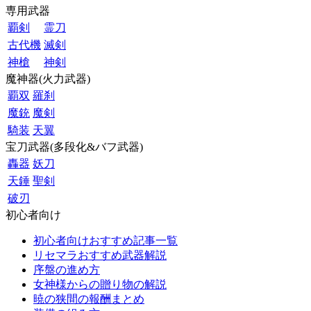
専用武器
覇剣
霊刀
古代機
滅剣
神槍
神剣
魔神器(火力武器)
覇双
羅刹
魔銃
魔剣
騎装
天翼
宝刀武器(多段化&バフ武器)
轟器
妖刀
天錘
聖剣
破刃
初心者向け
初心者向けおすすめ記事一覧
リセマラおすすめ武器解説
序盤の進め方
女神様からの贈り物の解説
暁の狭間の報酬まとめ