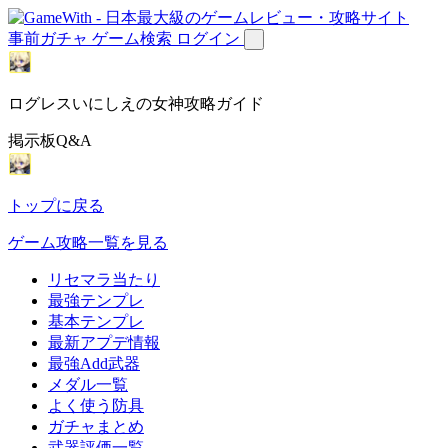
事前ガチャ
ゲーム検索
ログイン
ログレスいにしえの女神攻略ガイド
掲示板Q&A
トップに戻る
ゲーム攻略一覧を見る
リセマラ当たり
最強テンプレ
基本テンプレ
最新アプデ情報
最強Add武器
メダル一覧
よく使う防具
ガチャまとめ
武器評価一覧