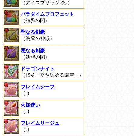
（アイスブリッジ-夜-）
パラダイムプロフェット
（結界の間）
聖なる剣豪
（洗脳の神殿）
悪なる剣豪
（断罪の間）
ドラゴンナイト
（15章「立ち込める暗雲」）
フレイムシーフ
（-）
火槌使い
（-）
フレイムリージュ
（-）