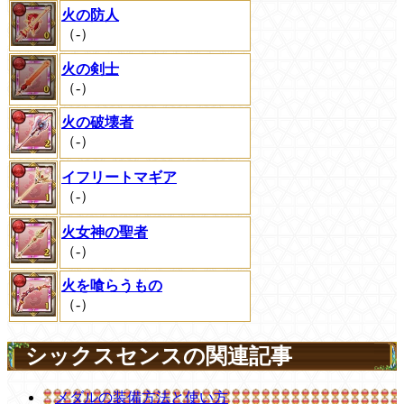
火の防人
（-）
火の剣士
（-）
火の破壊者
（-）
イフリートマギア
（-）
火女神の聖者
（-）
火を喰らうもの
（-）
シックスセンスの関連記事
メダルの装備方法と使い方