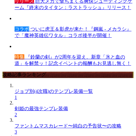
リリース
巨大メカで撃ちまくる爽快シューティングゲ
ーム『終末のタイタン：ラストラッシュ』リリース！
コラボ
ついに虎王＆影虎が来た！『鋼嵐 - メカラシ』
で「魔神英雄伝ワタル」コラボ後半が開催！
特集
『鈴蘭の剣』が2周年を迎え、新章「氷と血の
道」を解禁ッ！記念イベントの報酬もお見逃し無く！
攻略記事ランキング
ジョブ別(4次職)のテンプレ装備一覧
1
剣姫の最強テンプレ装備
2
ファントムマスカレード〜純白の予告状〜の攻略
3