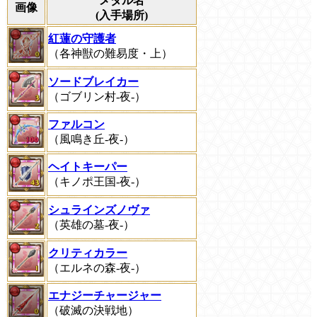
メダル名
画像
(入手場所)
紅蓮の守護者
（各神獣の難易度・上）
ソードブレイカー
（ゴブリン村-夜-）
ファルコン
（風鳴き丘-夜-）
ヘイトキーパー
（キノポ王国-夜-）
シュラインズノヴァ
（英雄の墓-夜-）
クリティカラー
（エルネの森-夜-）
エナジーチャージャー
（破滅の決戦地）