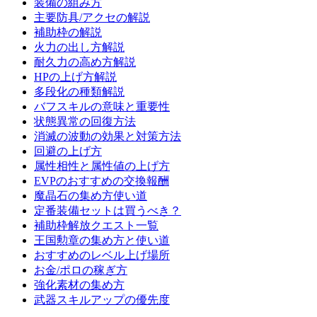
装備の組み方
主要防具/アクセの解説
補助枠の解説
火力の出し方解説
耐久力の高め方解説
HPの上げ方解説
多段化の種類解説
バフスキルの意味と重要性
状態異常の回復方法
消滅の波動の効果と対策方法
回避の上げ方
属性相性と属性値の上げ方
EVPのおすすめの交換報酬
魔晶石の集め方使い道
定番装備セットは買うべき？
補助枠解放クエスト一覧
王国勲章の集め方と使い道
おすすめのレベル上げ場所
お金/ポロの稼ぎ方
強化素材の集め方
武器スキルアップの優先度