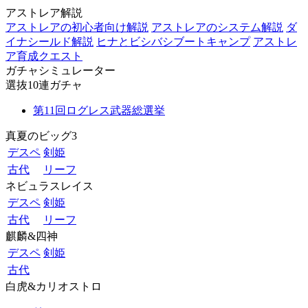
アストレア解説
アストレアの初心者向け解説
アストレアのシステム解説
ダ
イナシールド解説
ヒナとビシバシブートキャンプ
アストレ
ア育成クエスト
ガチャシミュレーター
選抜10連ガチャ
第11回ログレス武器総選挙
真夏のビッグ3
デスペ
剣姫
古代
リーフ
ネビュラスレイス
デスペ
剣姫
古代
リーフ
麒麟&四神
デスペ
剣姫
古代
白虎&カリオストロ