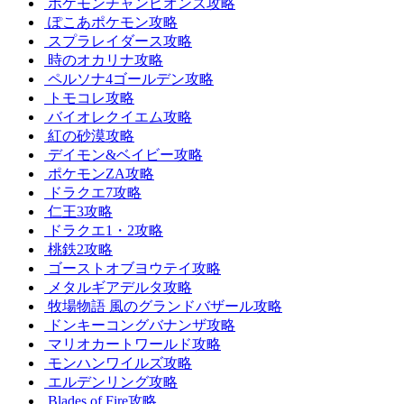
ポケモンチャンピオンズ攻略
ぽこあポケモン攻略
スプラレイダース攻略
時のオカリナ攻略
ペルソナ4ゴールデン攻略
トモコレ攻略
バイオレクイエム攻略
紅の砂漠攻略
デイモン&ベイビー攻略
ポケモンZA攻略
ドラクエ7攻略
仁王3攻略
ドラクエ1・2攻略
桃鉄2攻略
ゴーストオブヨウテイ攻略
メタルギアデルタ攻略
牧場物語 風のグランドバザール攻略
ドンキーコングバナンザ攻略
マリオカートワールド攻略
モンハンワイルズ攻略
エルデンリング攻略
Blades of Fire攻略