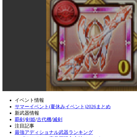
イベント情報
サマーイベント(夏休みイベント)2026まとめ
新武器情報
覇剣
/
剣姫
/
古代機
/
滅剣
注目記事
最強アディショナル武器ランキング