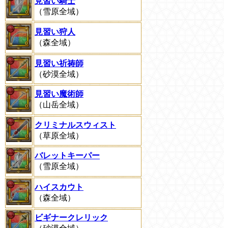
見習い騎士
（雪原全域）
見習い狩人
（森全域）
見習い祈祷師
（砂漠全域）
見習い魔術師
（山岳全域）
クリミナルスウィスト
（草原全域）
バレットキーパー
（雪原全域）
ハイスカウト
（森全域）
ビギナークレリック