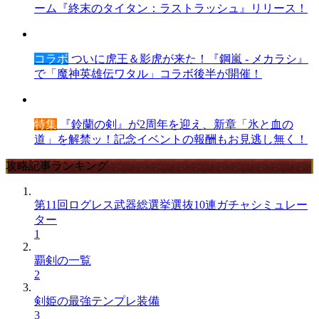
ーム『終末のタイタン：ラストラッシュ』リリース！
コラボ
ついに虎王＆影虎が来た！『鋼嵐 - メカラシ』
で「魔神英雄伝ワタル」コラボ後半が開催！
特集
『鈴蘭の剣』が2周年を迎え、新章「氷と血の
道」を解禁ッ！記念イベントの報酬もお見逃し無く！
攻略記事ランキング
第11回ログレス武器総選挙選抜10連ガチャシミュレー
ター
1
覇剣の一覧
2
剣姫の最強テンプレ装備
3