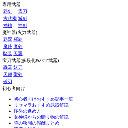
専用武器
覇剣
霊刀
古代機
滅剣
神槍
神剣
魔神器(火力武器)
覇双
羅刹
魔銃
魔剣
騎装
天翼
宝刀武器(多段化&バフ武器)
轟器
妖刀
天錘
聖剣
破刃
初心者向け
初心者向けおすすめ記事一覧
リセマラおすすめ武器解説
序盤の進め方
女神様からの贈り物の解説
暁の狭間の報酬まとめ