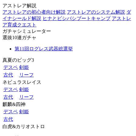
アストレア解説
アストレアの初心者向け解説
アストレアのシステム解説
ダ
イナシールド解説
ヒナとビシバシブートキャンプ
アストレ
ア育成クエスト
ガチャシミュレーター
選抜10連ガチャ
第11回ログレス武器総選挙
真夏のビッグ3
デスペ
剣姫
古代
リーフ
ネビュラスレイス
デスペ
剣姫
古代
リーフ
麒麟&四神
デスペ
剣姫
古代
白虎&カリオストロ