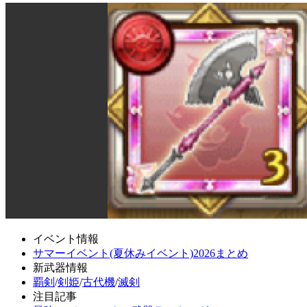
イベント情報
サマーイベント(夏休みイベント)2026まとめ
新武器情報
覇剣
/
剣姫
/
古代機
/
滅剣
注目記事