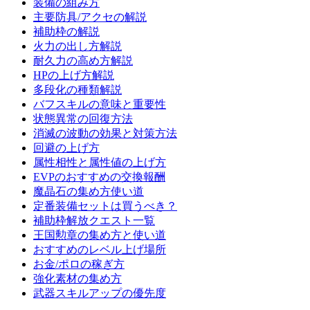
装備の組み方
主要防具/アクセの解説
補助枠の解説
火力の出し方解説
耐久力の高め方解説
HPの上げ方解説
多段化の種類解説
バフスキルの意味と重要性
状態異常の回復方法
消滅の波動の効果と対策方法
回避の上げ方
属性相性と属性値の上げ方
EVPのおすすめの交換報酬
魔晶石の集め方使い道
定番装備セットは買うべき？
補助枠解放クエスト一覧
王国勲章の集め方と使い道
おすすめのレベル上げ場所
お金/ポロの稼ぎ方
強化素材の集め方
武器スキルアップの優先度