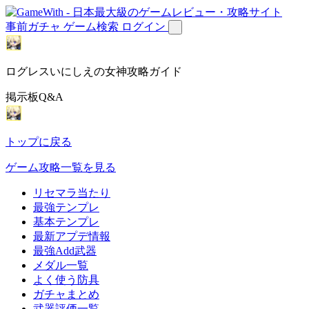
事前ガチャ
ゲーム検索
ログイン
ログレスいにしえの女神攻略ガイド
掲示板Q&A
トップに戻る
ゲーム攻略一覧を見る
リセマラ当たり
最強テンプレ
基本テンプレ
最新アプデ情報
最強Add武器
メダル一覧
よく使う防具
ガチャまとめ
武器評価一覧