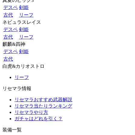
真夏のビッグ3
デスペ
剣姫
古代
リーフ
ネビュラスレイス
デスペ
剣姫
古代
リーフ
麒麟&四神
デスペ
剣姫
古代
白虎&カリオストロ
リーフ
リセマラ情報
リセマラおすすめ武器解説
リセマラ当たりランキング
リセマラやり方
ガチャはどれを引く？
装備一覧