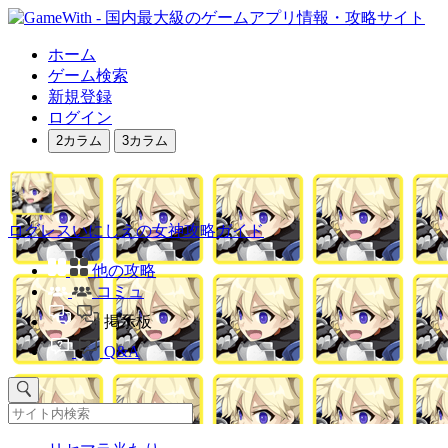
ホーム
ゲーム検索
新規登録
ログイン
2カラム
3カラム
ログレスいにしえの女神攻略ガイド
他の攻略
コミュ
掲示板
Q&A