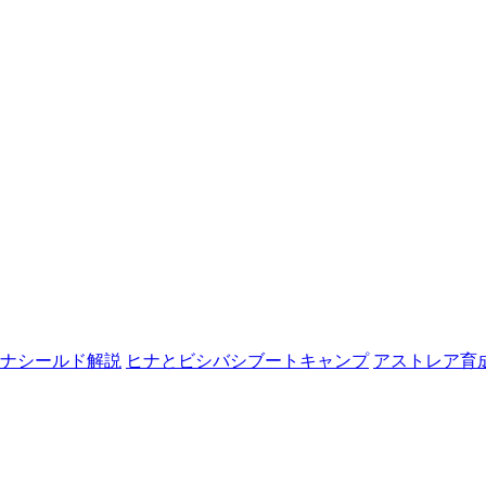
ナシールド解説
ヒナとビシバシブートキャンプ
アストレア育