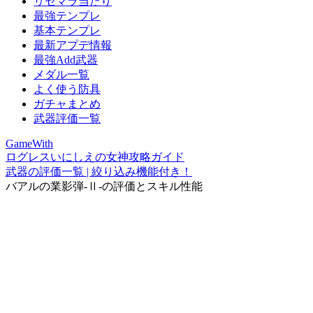
リセマラ当たり
最強テンプレ
基本テンプレ
最新アプデ情報
最強Add武器
メダル一覧
よく使う防具
ガチャまとめ
武器評価一覧
GameWith
ログレスいにしえの女神攻略ガイド
武器の評価一覧 | 絞り込み機能付き！
バアルの業影弾-Ⅱ-の評価とスキル性能