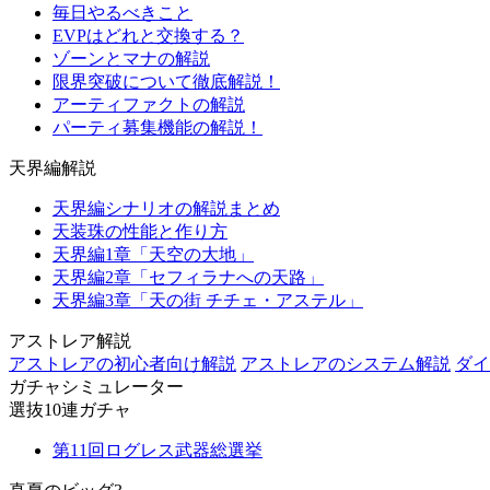
毎日やるべきこと
EVPはどれと交換する？
ゾーンとマナの解説
限界突破について徹底解説！
アーティファクトの解説
パーティ募集機能の解説！
天界編解説
天界編シナリオの解説まとめ
天装珠の性能と作り方
天界編1章「天空の大地」
天界編2章「セフィラナへの天路」
天界編3章「天の街 チチェ・アステル」
アストレア解説
アストレアの初心者向け解説
アストレアのシステム解説
ダイ
ガチャシミュレーター
選抜10連ガチャ
第11回ログレス武器総選挙