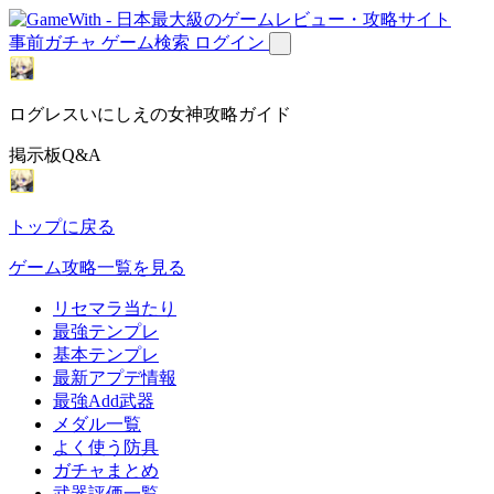
事前ガチャ
ゲーム検索
ログイン
ログレスいにしえの女神攻略ガイド
掲示板Q&A
トップに戻る
ゲーム攻略一覧を見る
リセマラ当たり
最強テンプレ
基本テンプレ
最新アプデ情報
最強Add武器
メダル一覧
よく使う防具
ガチャまとめ
武器評価一覧