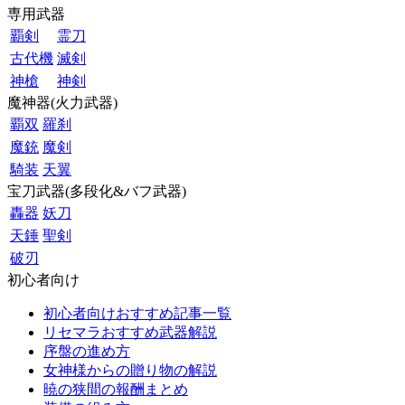
専用武器
覇剣
霊刀
古代機
滅剣
神槍
神剣
魔神器(火力武器)
覇双
羅刹
魔銃
魔剣
騎装
天翼
宝刀武器(多段化&バフ武器)
轟器
妖刀
天錘
聖剣
破刃
初心者向け
初心者向けおすすめ記事一覧
リセマラおすすめ武器解説
序盤の進め方
女神様からの贈り物の解説
暁の狭間の報酬まとめ