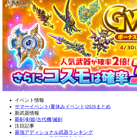
イベント情報
サマーイベント(夏休みイベント)2026まとめ
新武器情報
覇剣
/
剣姫
/
古代機
/
滅剣
注目記事
最強アディショナル武器ランキング