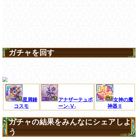
ガチャを回す
星屑錘
アナザーテュポ
女神の魔
コスモ
ーン-Ⅴ-
神器Ⅱ
ガチャの結果をみんなにシェアしよ
う