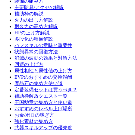
装備の組み方
主要防具/アクセの解説
補助枠の解説
火力の出し方解説
耐久力の高め方解説
HPの上げ方解説
多段化の種類解説
バフスキルの意味と重要性
状態異常の回復方法
消滅の波動の効果と対策方法
回避の上げ方
属性相性と属性値の上げ方
EVPのおすすめの交換報酬
魔晶石の集め方使い道
定番装備セットは買うべき？
補助枠解放クエスト一覧
王国勲章の集め方と使い道
おすすめのレベル上げ場所
お金/ポロの稼ぎ方
強化素材の集め方
武器スキルアップの優先度