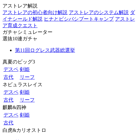
アストレア解説
アストレアの初心者向け解説
アストレアのシステム解説
ダ
イナシールド解説
ヒナとビシバシブートキャンプ
アストレ
ア育成クエスト
ガチャシミュレーター
選抜10連ガチャ
第11回ログレス武器総選挙
真夏のビッグ3
デスペ
剣姫
古代
リーフ
ネビュラスレイス
デスペ
剣姫
古代
リーフ
麒麟&四神
デスペ
剣姫
古代
白虎&カリオストロ