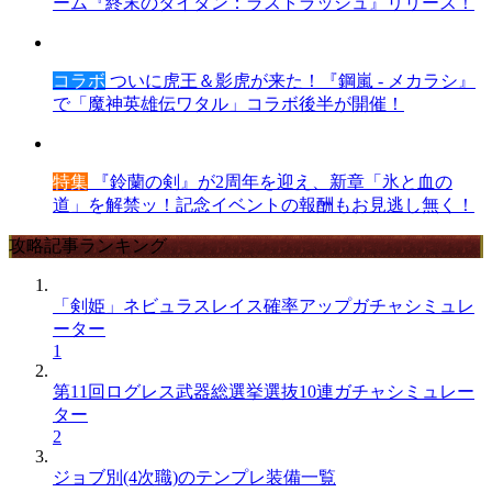
ーム『終末のタイタン：ラストラッシュ』リリース！
コラボ
ついに虎王＆影虎が来た！『鋼嵐 - メカラシ』
で「魔神英雄伝ワタル」コラボ後半が開催！
特集
『鈴蘭の剣』が2周年を迎え、新章「氷と血の
道」を解禁ッ！記念イベントの報酬もお見逃し無く！
攻略記事ランキング
「剣姫」ネビュラスレイス確率アップガチャシミュレ
ーター
1
第11回ログレス武器総選挙選抜10連ガチャシミュレー
ター
2
ジョブ別(4次職)のテンプレ装備一覧