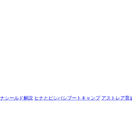
ナシールド解説
ヒナとビシバシブートキャンプ
アストレア育