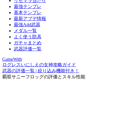
リセマラ当たり
最強テンプレ
基本テンプレ
最新アプデ情報
最強Add武器
メダル一覧
よく使う防具
ガチャまとめ
武器評価一覧
GameWith
ログレスいにしえの女神攻略ガイド
武器の評価一覧 | 絞り込み機能付き！
覇双サニーフロッグの評価とスキル性能