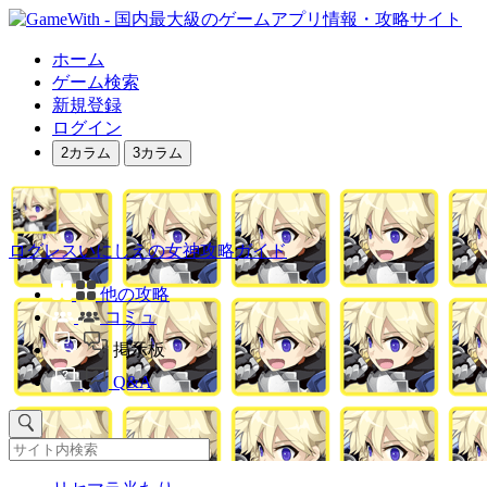
ホーム
ゲーム検索
新規登録
ログイン
2カラム
3カラム
ログレスいにしえの女神攻略ガイド
他の攻略
コミュ
掲示板
Q&A