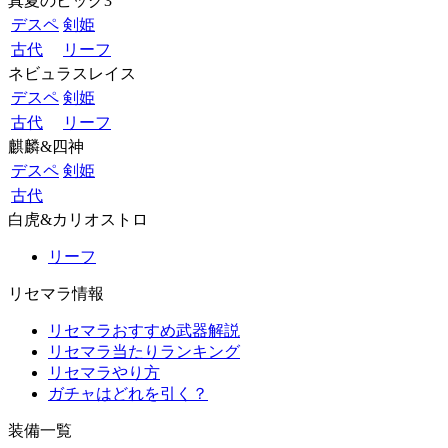
真夏のビッグ3
デスペ
剣姫
古代
リーフ
ネビュラスレイス
デスペ
剣姫
古代
リーフ
麒麟&四神
デスペ
剣姫
古代
白虎&カリオストロ
リーフ
リセマラ情報
リセマラおすすめ武器解説
リセマラ当たりランキング
リセマラやり方
ガチャはどれを引く？
装備一覧