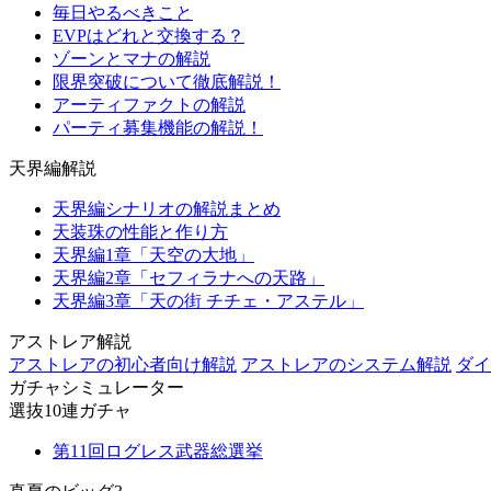
毎日やるべきこと
EVPはどれと交換する？
ゾーンとマナの解説
限界突破について徹底解説！
アーティファクトの解説
パーティ募集機能の解説！
天界編解説
天界編シナリオの解説まとめ
天装珠の性能と作り方
天界編1章「天空の大地」
天界編2章「セフィラナへの天路」
天界編3章「天の街 チチェ・アステル」
アストレア解説
アストレアの初心者向け解説
アストレアのシステム解説
ダイ
ガチャシミュレーター
選抜10連ガチャ
第11回ログレス武器総選挙