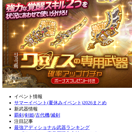
イベント情報
サマーイベント(夏休みイベント)2026まとめ
新武器情報
覇剣
/
剣姫
/
古代機
/
滅剣
注目記事
最強アディショナル武器ランキング