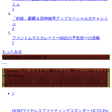
ミュ
3
「剣姫」麒麟＆四神確率アップスペシャルガチャシミ
ュ
4
ファントムマスカレード〜純白の予告状〜の攻略
5
もっとみる
GameWithからのお知らせ
【Amazon7月】おすすめ記事からよく買われているコントロ
ーラーTOP4
PR
1
HORIワイヤレスファイティングコマンダー OCTA Pro