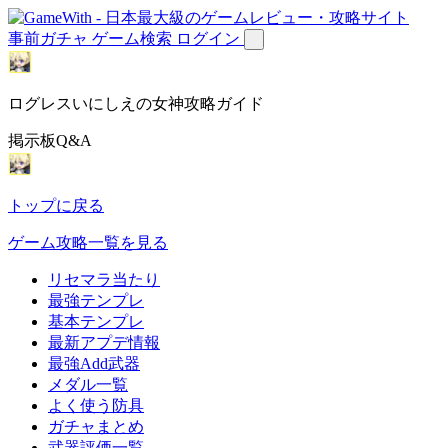
事前ガチャ
ゲーム検索
ログイン
ログレスいにしえの女神攻略ガイド
掲示板Q&A
トップに戻る
ゲーム攻略一覧を見る
リセマラ当たり
最強テンプレ
基本テンプレ
最新アプデ情報
最強Add武器
メダル一覧
よく使う防具
ガチャまとめ
武器評価一覧