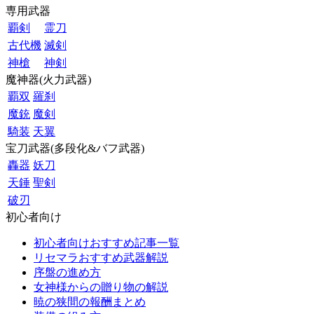
専用武器
覇剣
霊刀
古代機
滅剣
神槍
神剣
魔神器(火力武器)
覇双
羅刹
魔銃
魔剣
騎装
天翼
宝刀武器(多段化&バフ武器)
轟器
妖刀
天錘
聖剣
破刃
初心者向け
初心者向けおすすめ記事一覧
リセマラおすすめ武器解説
序盤の進め方
女神様からの贈り物の解説
暁の狭間の報酬まとめ