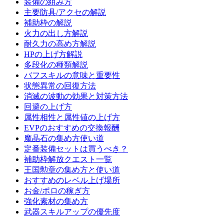
装備の組み方
主要防具/アクセの解説
補助枠の解説
火力の出し方解説
耐久力の高め方解説
HPの上げ方解説
多段化の種類解説
バフスキルの意味と重要性
状態異常の回復方法
消滅の波動の効果と対策方法
回避の上げ方
属性相性と属性値の上げ方
EVPのおすすめの交換報酬
魔晶石の集め方使い道
定番装備セットは買うべき？
補助枠解放クエスト一覧
王国勲章の集め方と使い道
おすすめのレベル上げ場所
お金/ポロの稼ぎ方
強化素材の集め方
武器スキルアップの優先度