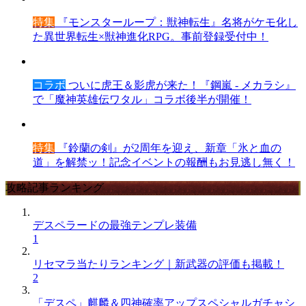
特集
『モンスターループ：獣神転生』名将がケモ化し
た異世界転生×獣神進化RPG。事前登録受付中！
コラボ
ついに虎王＆影虎が来た！『鋼嵐 - メカラシ』
で「魔神英雄伝ワタル」コラボ後半が開催！
特集
『鈴蘭の剣』が2周年を迎え、新章「氷と血の
道」を解禁ッ！記念イベントの報酬もお見逃し無く！
攻略記事ランキング
デスペラードの最強テンプレ装備
1
リセマラ当たりランキング｜新武器の評価も掲載！
2
「デスペ」麒麟＆四神確率アップスペシャルガチャシ