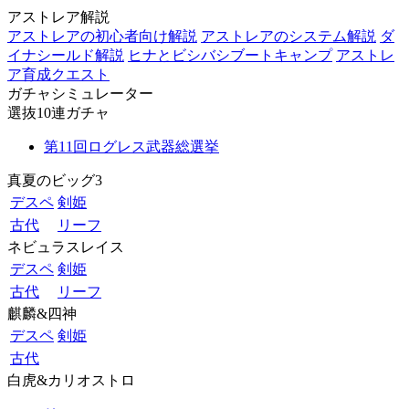
アストレア解説
アストレアの初心者向け解説
アストレアのシステム解説
ダ
イナシールド解説
ヒナとビシバシブートキャンプ
アストレ
ア育成クエスト
ガチャシミュレーター
選抜10連ガチャ
第11回ログレス武器総選挙
真夏のビッグ3
デスペ
剣姫
古代
リーフ
ネビュラスレイス
デスペ
剣姫
古代
リーフ
麒麟&四神
デスペ
剣姫
古代
白虎&カリオストロ