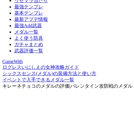
リセマラ当たり
最強テンプレ
基本テンプレ
最新アプデ情報
最強Add武器
メダル一覧
よく使う防具
ガチャまとめ
武器評価一覧
GameWith
ログレスいにしえの女神攻略ガイド
シックスセンス(メダル)の装備方法と使い方
イベントで入手できるメダル一覧
キレーネチョコのメダルの評価|バレンタイン攻防戦のメダル