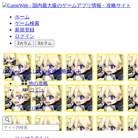
ホーム
ゲーム検索
新規登録
ログイン
2カラム
3カラム
ログレスいにしえの女神攻略ガイド
他の攻略
コミュ
掲示板
Q&A