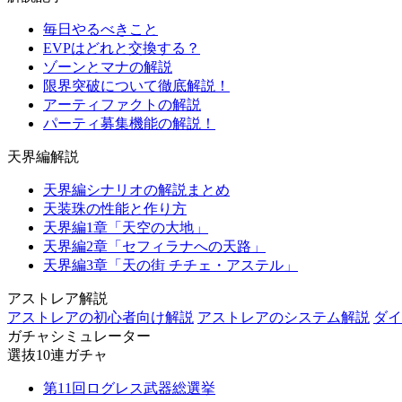
毎日やるべきこと
EVPはどれと交換する？
ゾーンとマナの解説
限界突破について徹底解説！
アーティファクトの解説
パーティ募集機能の解説！
天界編解説
天界編シナリオの解説まとめ
天装珠の性能と作り方
天界編1章「天空の大地」
天界編2章「セフィラナへの天路」
天界編3章「天の街 チチェ・アステル」
アストレア解説
アストレアの初心者向け解説
アストレアのシステム解説
ダイ
ガチャシミュレーター
選抜10連ガチャ
第11回ログレス武器総選挙