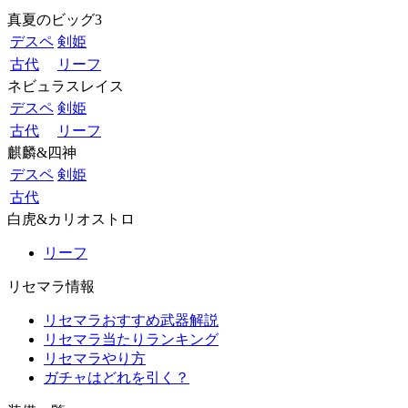
真夏のビッグ3
デスペ
剣姫
古代
リーフ
ネビュラスレイス
デスペ
剣姫
古代
リーフ
麒麟&四神
デスペ
剣姫
古代
白虎&カリオストロ
リーフ
リセマラ情報
リセマラおすすめ武器解説
リセマラ当たりランキング
リセマラやり方
ガチャはどれを引く？