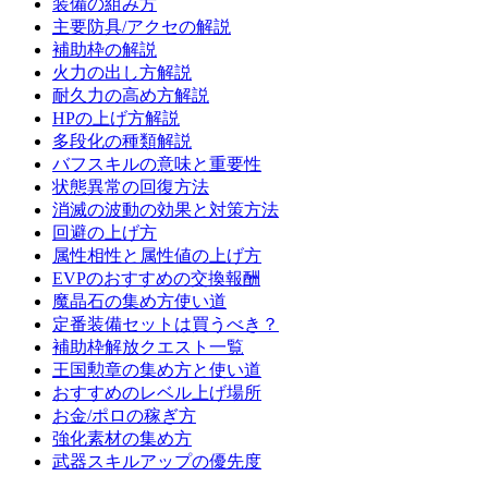
装備の組み方
主要防具/アクセの解説
補助枠の解説
火力の出し方解説
耐久力の高め方解説
HPの上げ方解説
多段化の種類解説
バフスキルの意味と重要性
状態異常の回復方法
消滅の波動の効果と対策方法
回避の上げ方
属性相性と属性値の上げ方
EVPのおすすめの交換報酬
魔晶石の集め方使い道
定番装備セットは買うべき？
補助枠解放クエスト一覧
王国勲章の集め方と使い道
おすすめのレベル上げ場所
お金/ポロの稼ぎ方
強化素材の集め方
武器スキルアップの優先度