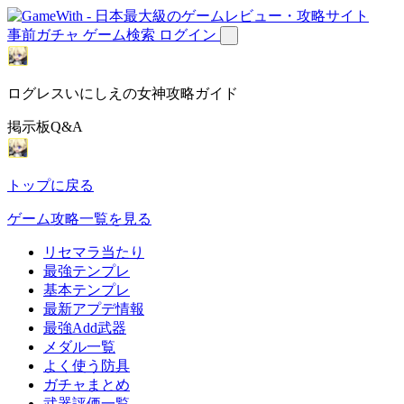
事前ガチャ
ゲーム検索
ログイン
ログレスいにしえの女神攻略ガイド
掲示板Q&A
トップに戻る
ゲーム攻略一覧を見る
リセマラ当たり
最強テンプレ
基本テンプレ
最新アプデ情報
最強Add武器
メダル一覧
よく使う防具
ガチャまとめ
武器評価一覧