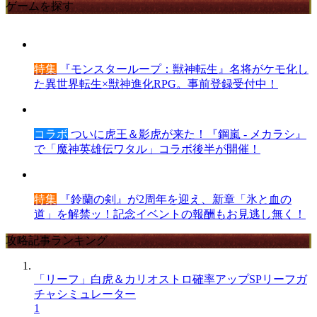
ゲームを探す
特集
『モンスターループ：獣神転生』名将がケモ化し
た異世界転生×獣神進化RPG。事前登録受付中！
コラボ
ついに虎王＆影虎が来た！『鋼嵐 - メカラシ』
で「魔神英雄伝ワタル」コラボ後半が開催！
特集
『鈴蘭の剣』が2周年を迎え、新章「氷と血の
道」を解禁ッ！記念イベントの報酬もお見逃し無く！
攻略記事ランキング
「リーフ」白虎＆カリオストロ確率アップSPリーフガ
チャシミュレーター
1