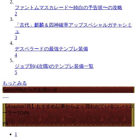
ファントムマスカレード〜純白の予告状〜の攻略
2
「古代」麒麟＆四神確率アップスペシャルガチャシミ
ュ
3
デスペラードの最強テンプレ装備
4
ジョブ別(4次職)のテンプレ装備一覧
5
もっとみる
GameWithからのお知らせ
【Amazon7月】おすすめ記事からよく買われているコントロ
ーラーTOP4
PR
1