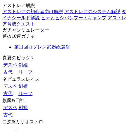
アストレア解説
アストレアの初心者向け解説
アストレアのシステム解説
ダ
イナシールド解説
ヒナとビシバシブートキャンプ
アストレ
ア育成クエスト
ガチャシミュレーター
選抜10連ガチャ
第11回ログレス武器総選挙
真夏のビッグ3
デスペ
剣姫
古代
リーフ
ネビュラスレイス
デスペ
剣姫
古代
リーフ
麒麟&四神
デスペ
剣姫
古代
白虎&カリオストロ