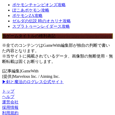
ポケモンチャンピオンズ攻略
ぽこあポケモン攻略
ポケモンZA攻略
ゼルダの伝説 時のオカリナ攻略
スプラトゥーンレイダース攻略
当ゲームタイトルの権利表記
※全てのコンテンツはGameWith編集部が独自の判断で書い
た内容となります。
※当サイトに掲載されているデータ、画像類の無断使用・無
断転載は固くお断りします。
[記事編集]GameWith
[提供]Marvelous Inc. / Aiming Inc.
▶剣と魔法のログレス公式サイト
トップ
ヘルプ
運営会社
採用情報
利用規約