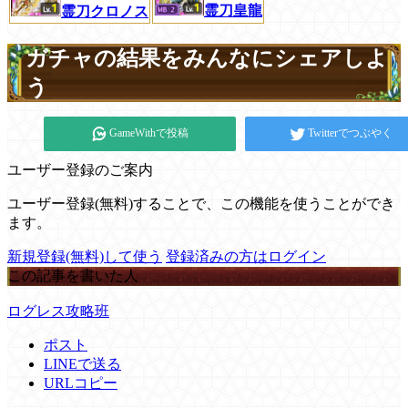
霊刀皇龍
霊刀クロノス
ガチャの結果をみんなにシェアしよ
う
GameWithで投稿
Twitterでつぶやく
ユーザー登録のご案内
ユーザー登録(無料)することで、この機能を使うことができ
ます。
新規登録(無料)して使う
登録済みの方はログイン
この記事を書いた人
ログレス攻略班
ポスト
LINEで送る
URLコピー