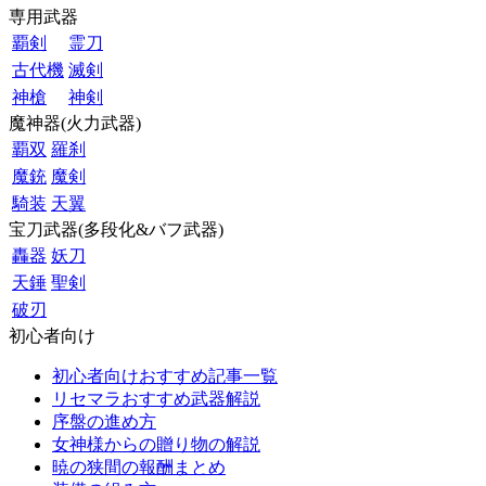
専用武器
覇剣
霊刀
古代機
滅剣
神槍
神剣
魔神器(火力武器)
覇双
羅刹
魔銃
魔剣
騎装
天翼
宝刀武器(多段化&バフ武器)
轟器
妖刀
天錘
聖剣
破刃
初心者向け
初心者向けおすすめ記事一覧
リセマラおすすめ武器解説
序盤の進め方
女神様からの贈り物の解説
暁の狭間の報酬まとめ