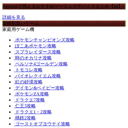
Amazonで買えるおすすめゲーミングデバイスまとめ【ad】
詳細を見る
攻略取扱いゲーム
家庭用ゲーム機
ポケモンチャンピオンズ攻略
ぽこあポケモン攻略
スプラレイダース攻略
時のオカリナ攻略
ペルソナ4ゴールデン攻略
トモコレ攻略
バイオレクイエム攻略
紅の砂漠攻略
デイモン&ベイビー攻略
ポケモンZA攻略
ドラクエ7攻略
仁王3攻略
ドラクエ1・2攻略
桃鉄2攻略
ゴーストオブヨウテイ攻略