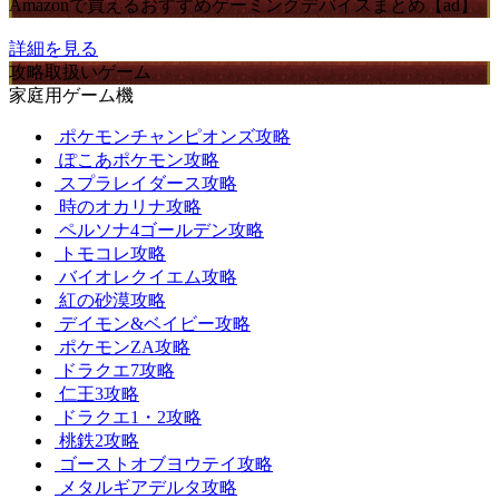
Amazonで買えるおすすめゲーミングデバイスまとめ【ad】
詳細を見る
攻略取扱いゲーム
家庭用ゲーム機
ポケモンチャンピオンズ攻略
ぽこあポケモン攻略
スプラレイダース攻略
時のオカリナ攻略
ペルソナ4ゴールデン攻略
トモコレ攻略
バイオレクイエム攻略
紅の砂漠攻略
デイモン&ベイビー攻略
ポケモンZA攻略
ドラクエ7攻略
仁王3攻略
ドラクエ1・2攻略
桃鉄2攻略
ゴーストオブヨウテイ攻略
メタルギアデルタ攻略