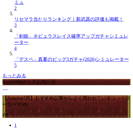
ミュ
2
リセマラ当たりランキング｜新武器の評価も掲載！
3
「剣姫」ネビュラスレイス確率アップガチャシミュレ
ーター
4
「デスペ」真夏のビッグ3ガチャ(2026)シミュレーター
5
もっとみる
GameWithからのお知らせ
【Amazon7月】おすすめ記事からよく買われているコントロ
ーラーTOP4
PR
1