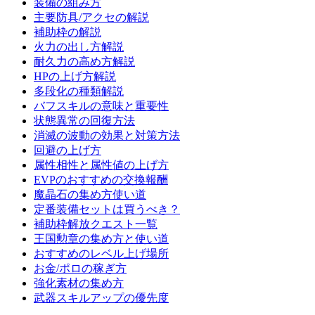
装備の組み方
主要防具/アクセの解説
補助枠の解説
火力の出し方解説
耐久力の高め方解説
HPの上げ方解説
多段化の種類解説
バフスキルの意味と重要性
状態異常の回復方法
消滅の波動の効果と対策方法
回避の上げ方
属性相性と属性値の上げ方
EVPのおすすめの交換報酬
魔晶石の集め方使い道
定番装備セットは買うべき？
補助枠解放クエスト一覧
王国勲章の集め方と使い道
おすすめのレベル上げ場所
お金/ポロの稼ぎ方
強化素材の集め方
武器スキルアップの優先度