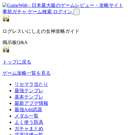
事前ガチャ
ゲーム検索
ログイン
ログレスいにしえの女神攻略ガイド
掲示板Q&A
トップに戻る
ゲーム攻略一覧を見る
リセマラ当たり
最強テンプレ
基本テンプレ
最新アプデ情報
最強Add武器
メダル一覧
よく使う防具
ガチャまとめ
武器評価一覧