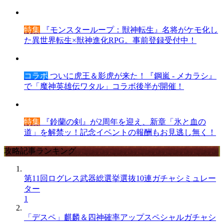
特集
『モンスターループ：獣神転生』名将がケモ化し
た異世界転生×獣神進化RPG。事前登録受付中！
コラボ
ついに虎王＆影虎が来た！『鋼嵐 - メカラシ』
で「魔神英雄伝ワタル」コラボ後半が開催！
特集
『鈴蘭の剣』が2周年を迎え、新章「氷と血の
道」を解禁ッ！記念イベントの報酬もお見逃し無く！
攻略記事ランキング
第11回ログレス武器総選挙選抜10連ガチャシミュレー
ター
1
「デスペ」麒麟＆四神確率アップスペシャルガチャシ