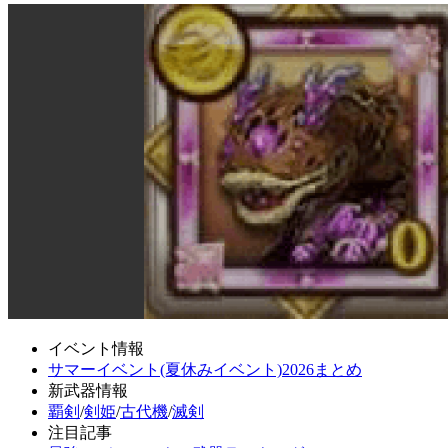
イベント情報
サマーイベント(夏休みイベント)2026まとめ
新武器情報
覇剣
/
剣姫
/
古代機
/
滅剣
注目記事