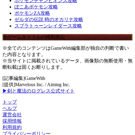
ポケモンチャンピオンズ攻略
ぽこあポケモン攻略
ポケモンZA攻略
ゼルダの伝説 時のオカリナ攻略
スプラトゥーンレイダース攻略
当ゲームタイトルの権利表記
※全てのコンテンツはGameWith編集部が独自の判断で書い
た内容となります。
※当サイトに掲載されているデータ、画像類の無断使用・無
断転載は固くお断りします。
[記事編集]GameWith
[提供]Marvelous Inc. / Aiming Inc.
▶剣と魔法のログレス公式サイト
トップ
ヘルプ
運営会社
採用情報
利用規約
プライバシーポリシー