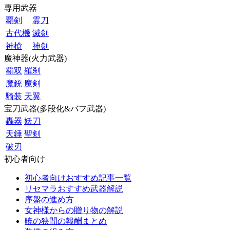
専用武器
覇剣
霊刀
古代機
滅剣
神槍
神剣
魔神器(火力武器)
覇双
羅刹
魔銃
魔剣
騎装
天翼
宝刀武器(多段化&バフ武器)
轟器
妖刀
天錘
聖剣
破刃
初心者向け
初心者向けおすすめ記事一覧
リセマラおすすめ武器解説
序盤の進め方
女神様からの贈り物の解説
暁の狭間の報酬まとめ