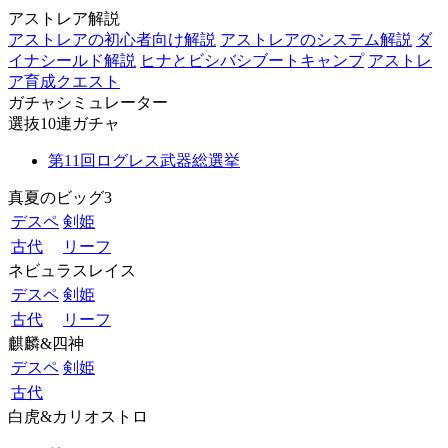
アストレア解説
アストレアの初心者向け解説
アストレアのシステム解説
ダ
イナシールド解説
ヒナとビシバシブートキャンプ
アストレ
ア育成クエスト
ガチャシミュレーター
選抜10連ガチャ
第11回ログレス武器総選挙
真夏のビッグ3
デスペ
剣姫
古代
リーフ
ネビュラスレイス
デスペ
剣姫
古代
リーフ
麒麟&四神
デスペ
剣姫
古代
白虎&カリオストロ