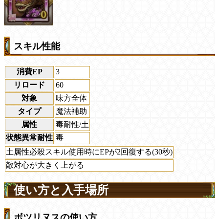
スキル性能
消費EP
3
リロード
60
対象
味方全体
タイプ
魔法補助
属性
毒耐性/土
状態異常耐性
毒
土属性必殺スキル使用時にEPが2回復する(30秒)
敵対心が大きく上がる
使い方と入手場所
ボツリヌスの使い方