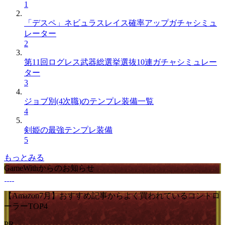
1
「デスペ」ネビュラスレイス確率アップガチャシミュ
レーター
2
第11回ログレス武器総選挙選抜10連ガチャシミュレー
ター
3
ジョブ別(4次職)のテンプレ装備一覧
4
剣姫の最強テンプレ装備
5
もっとみる
GameWithからのお知らせ
【Amazon7月】おすすめ記事からよく買われているコントロ
ーラーTOP4
PR