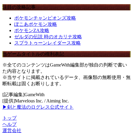
注目の攻略記事
ポケモンチャンピオンズ攻略
ぽこあポケモン攻略
ポケモンZA攻略
ゼルダの伝説 時のオカリナ攻略
スプラトゥーンレイダース攻略
当ゲームタイトルの権利表記
※全てのコンテンツはGameWith編集部が独自の判断で書い
た内容となります。
※当サイトに掲載されているデータ、画像類の無断使用・無
断転載は固くお断りします。
[記事編集]GameWith
[提供]Marvelous Inc. / Aiming Inc.
▶剣と魔法のログレス公式サイト
トップ
ヘルプ
運営会社