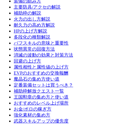
装備の組み方
主要防具/アクセの解説
補助枠の解説
火力の出し方解説
耐久力の高め方解説
HPの上げ方解説
多段化の種類解説
バフスキルの意味と重要性
状態異常の回復方法
消滅の波動の効果と対策方法
回避の上げ方
属性相性と属性値の上げ方
EVPのおすすめの交換報酬
魔晶石の集め方使い道
定番装備セットは買うべき？
補助枠解放クエスト一覧
王国勲章の集め方と使い道
おすすめのレベル上げ場所
お金/ポロの稼ぎ方
強化素材の集め方
武器スキルアップの優先度