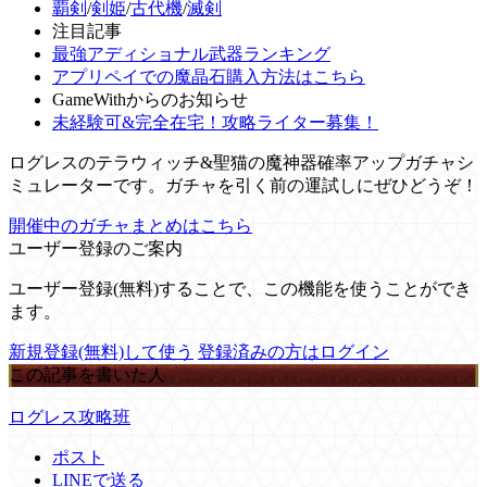
覇剣
/
剣姫
/
古代機
/
滅剣
注目記事
最強アディショナル武器ランキング
アプリペイでの魔晶石購入方法はこちら
GameWithからのお知らせ
未経験可&完全在宅！攻略ライター募集！
ログレスのテラウィッチ&聖猫の魔神器確率アップガチャシ
ミュレーターです。ガチャを引く前の運試しにぜひどうぞ！
開催中のガチャまとめはこちら
ユーザー登録のご案内
ユーザー登録(無料)することで、この機能を使うことができ
ます。
新規登録(無料)して使う
登録済みの方はログイン
この記事を書いた人
ログレス攻略班
ポスト
LINEで送る