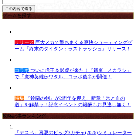
ゲームを探す
リリース
巨大メカで撃ちまくる爽快シューティングゲ
ーム『終末のタイタン：ラストラッシュ』リリース！
コラボ
ついに虎王＆影虎が来た！『鋼嵐 - メカラシ』
で「魔神英雄伝ワタル」コラボ後半が開催！
特集
『鈴蘭の剣』が2周年を迎え、新章「氷と血の
道」を解禁ッ！記念イベントの報酬もお見逃し無く！
攻略記事ランキング
「デスペ」真夏のビッグ3ガチャ(2026)シミュレーター