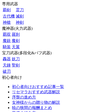
専用武器
覇剣
霊刀
古代機
滅剣
神槍
神剣
魔神器(火力武器)
覇双
羅刹
魔銃
魔剣
騎装
天翼
宝刀武器(多段化&バフ武器)
轟器
妖刀
天錘
聖剣
破刃
初心者向け
初心者向けおすすめ記事一覧
リセマラおすすめ武器解説
序盤の進め方
女神様からの贈り物の解説
暁の狭間の報酬まとめ