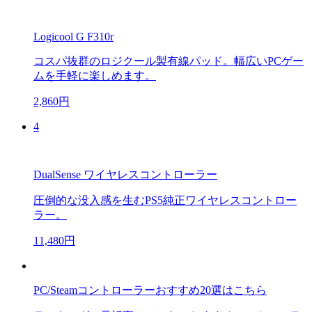
Logicool G F310r
コスパ抜群のロジクール製有線パッド。幅広いPCゲー
ムを手軽に楽しめます。
2,860円
4
DualSense ワイヤレスコントローラー
圧倒的な没入感を生むPS5純正ワイヤレスコントロー
ラー。
11,480円
PC/Steamコントローラーおすすめ20選はこちら