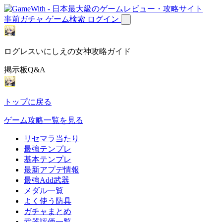
事前ガチャ
ゲーム検索
ログイン
ログレスいにしえの女神攻略ガイド
掲示板Q&A
トップに戻る
ゲーム攻略一覧を見る
リセマラ当たり
最強テンプレ
基本テンプレ
最新アプデ情報
最強Add武器
メダル一覧
よく使う防具
ガチャまとめ
武器評価一覧