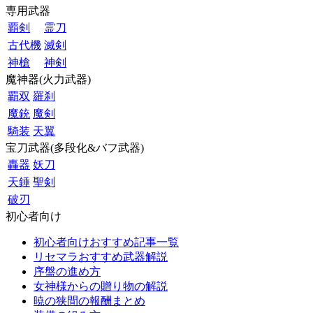
専用武器
覇剣
霊刀
古代機
滅剣
神槍
神剣
魔神器(火力武器)
覇双
羅刹
魔銃
魔剣
騎装
天翼
宝刀武器(多段化&バフ武器)
轟器
妖刀
天錘
聖剣
破刃
初心者向け
初心者向けおすすめ記事一覧
リセマラおすすめ武器解説
序盤の進め方
女神様からの贈り物の解説
暁の狭間の報酬まとめ