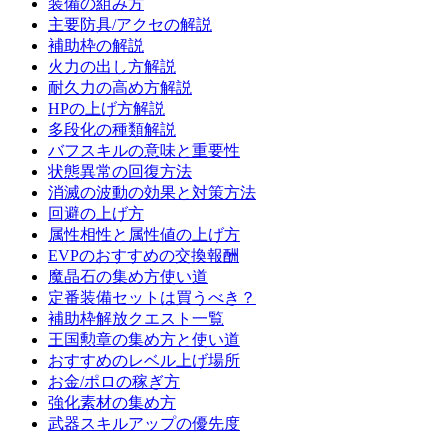
装備の組み方
主要防具/アクセの解説
補助枠の解説
火力の出し方解説
耐久力の高め方解説
HPの上げ方解説
多段化の種類解説
バフスキルの意味と重要性
状態異常の回復方法
消滅の波動の効果と対策方法
回避の上げ方
属性相性と属性値の上げ方
EVPのおすすめの交換報酬
魔晶石の集め方使い道
定番装備セットは買うべき？
補助枠解放クエスト一覧
王国勲章の集め方と使い道
おすすめのレベル上げ場所
お金/ポロの稼ぎ方
強化素材の集め方
武器スキルアップの優先度