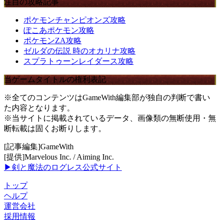
注目の攻略記事
ポケモンチャンピオンズ攻略
ぽこあポケモン攻略
ポケモンZA攻略
ゼルダの伝説 時のオカリナ攻略
スプラトゥーンレイダース攻略
当ゲームタイトルの権利表記
※全てのコンテンツはGameWith編集部が独自の判断で書い
た内容となります。
※当サイトに掲載されているデータ、画像類の無断使用・無
断転載は固くお断りします。
[記事編集]GameWith
[提供]Marvelous Inc. / Aiming Inc.
▶剣と魔法のログレス公式サイト
トップ
ヘルプ
運営会社
採用情報