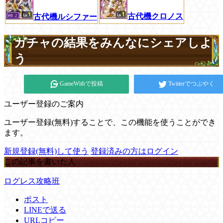
古代機クロノス
古代機ルシファー
ガチャの結果をみんなにシェアしよ
う
GameWithで投稿
Twitterでつぶやく
ユーザー登録のご案内
ユーザー登録(無料)することで、この機能を使うことができ
ます。
新規登録(無料)して使う
登録済みの方はログイン
この記事を書いた人
ログレス攻略班
ポスト
LINEで送る
URLコピー