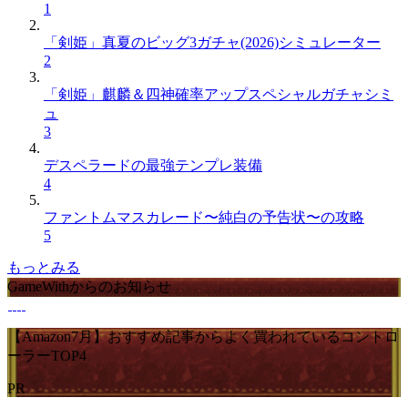
1
「剣姫」真夏のビッグ3ガチャ(2026)シミュレーター
2
「剣姫」麒麟＆四神確率アップスペシャルガチャシミ
ュ
3
デスペラードの最強テンプレ装備
4
ファントムマスカレード〜純白の予告状〜の攻略
5
もっとみる
GameWithからのお知らせ
【Amazon7月】おすすめ記事からよく買われているコントロ
ーラーTOP4
PR