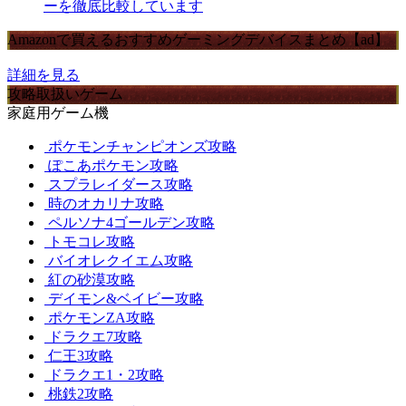
ーを徹底比較しています
Amazonで買えるおすすめゲーミングデバイスまとめ【ad】
詳細を見る
攻略取扱いゲーム
家庭用ゲーム機
ポケモンチャンピオンズ攻略
ぽこあポケモン攻略
スプラレイダース攻略
時のオカリナ攻略
ペルソナ4ゴールデン攻略
トモコレ攻略
バイオレクイエム攻略
紅の砂漠攻略
デイモン&ベイビー攻略
ポケモンZA攻略
ドラクエ7攻略
仁王3攻略
ドラクエ1・2攻略
桃鉄2攻略