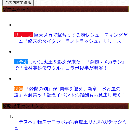
ゲームを探す
リリース
巨大メカで撃ちまくる爽快シューティングゲ
ーム『終末のタイタン：ラストラッシュ』リリース！
コラボ
ついに虎王＆影虎が来た！『鋼嵐 - メカラシ』
で「魔神英雄伝ワタル」コラボ後半が開催！
特集
『鈴蘭の剣』が2周年を迎え、新章「氷と血の
道」を解禁ッ！記念イベントの報酬もお見逃し無く！
攻略記事ランキング
「デスペ」転スラコラボ第2弾(魔王リムル)ガチャシミ
ュ