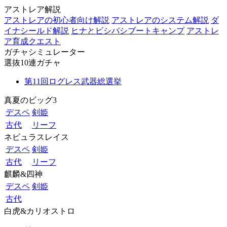
アストレア解説
アストレアの初心者向け解説
アストレアのシステム解説
ダ
イナシールド解説
ヒナとビシバシブートキャンプ
アストレ
ア育成クエスト
ガチャシミュレーター
選抜10連ガチャ
第11回ログレス武器総選挙
真夏のビッグ3
デスペ
剣姫
古代
リーフ
ネビュラスレイス
デスペ
剣姫
古代
リーフ
麒麟&四神
デスペ
剣姫
古代
白虎&カリオストロ