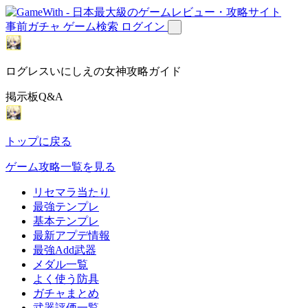
事前ガチャ
ゲーム検索
ログイン
ログレスいにしえの女神攻略ガイド
掲示板Q&A
トップに戻る
ゲーム攻略一覧を見る
リセマラ当たり
最強テンプレ
基本テンプレ
最新アプデ情報
最強Add武器
メダル一覧
よく使う防具
ガチャまとめ
武器評価一覧