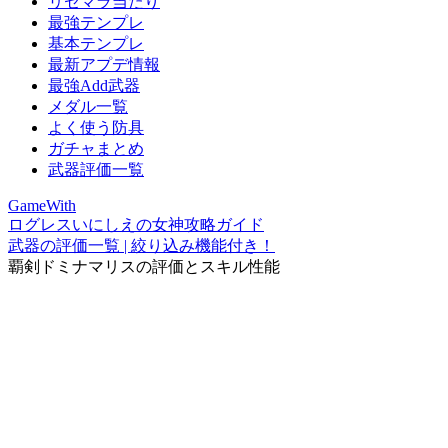
リセマラ当たり
最強テンプレ
基本テンプレ
最新アプデ情報
最強Add武器
メダル一覧
よく使う防具
ガチャまとめ
武器評価一覧
GameWith
ログレスいにしえの女神攻略ガイド
武器の評価一覧 | 絞り込み機能付き！
覇剣ドミナマリスの評価とスキル性能