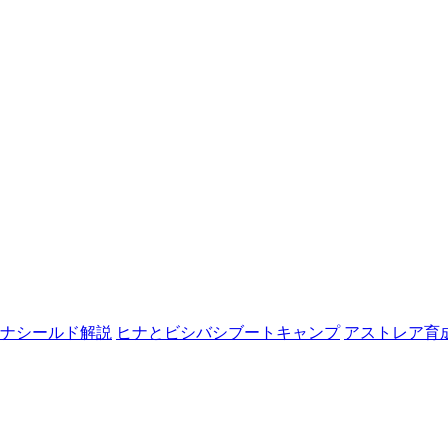
ナシールド解説
ヒナとビシバシブートキャンプ
アストレア育