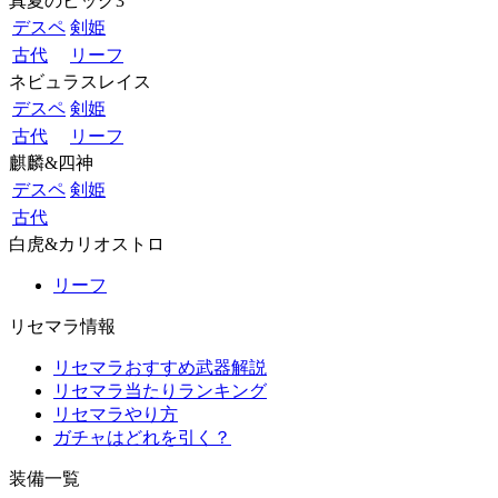
真夏のビッグ3
デスペ
剣姫
古代
リーフ
ネビュラスレイス
デスペ
剣姫
古代
リーフ
麒麟&四神
デスペ
剣姫
古代
白虎&カリオストロ
リーフ
リセマラ情報
リセマラおすすめ武器解説
リセマラ当たりランキング
リセマラやり方
ガチャはどれを引く？
装備一覧