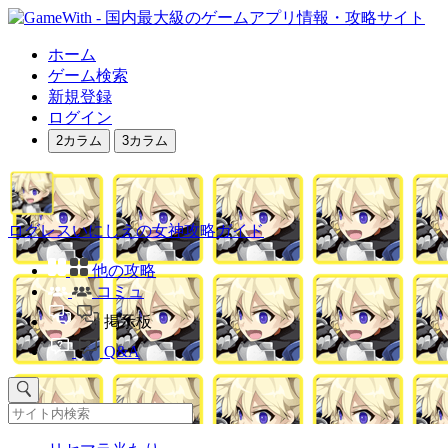
ホーム
ゲーム検索
新規登録
ログイン
2カラム
3カラム
ログレスいにしえの女神攻略ガイド
他の攻略
コミュ
掲示板
Q&A