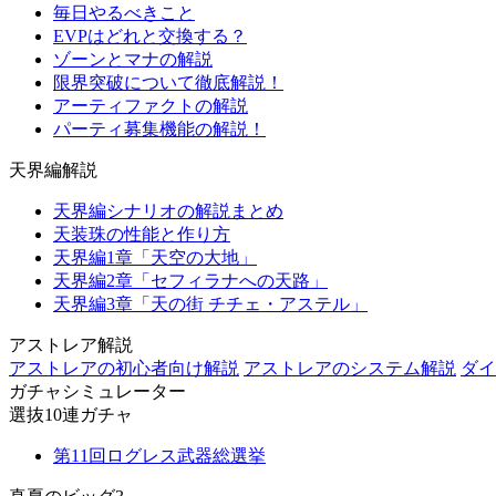
毎日やるべきこと
EVPはどれと交換する？
ゾーンとマナの解説
限界突破について徹底解説！
アーティファクトの解説
パーティ募集機能の解説！
天界編解説
天界編シナリオの解説まとめ
天装珠の性能と作り方
天界編1章「天空の大地」
天界編2章「セフィラナへの天路」
天界編3章「天の街 チチェ・アステル」
アストレア解説
アストレアの初心者向け解説
アストレアのシステム解説
ダイ
ガチャシミュレーター
選抜10連ガチャ
第11回ログレス武器総選挙