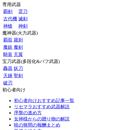
専用武器
覇剣
霊刀
古代機
滅剣
神槍
神剣
魔神器(火力武器)
覇双
羅刹
魔銃
魔剣
騎装
天翼
宝刀武器(多段化&バフ武器)
轟器
妖刀
天錘
聖剣
破刃
初心者向け
初心者向けおすすめ記事一覧
リセマラおすすめ武器解説
序盤の進め方
女神様からの贈り物の解説
暁の狭間の報酬まとめ