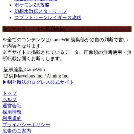
ポケモンZA攻略
幻想水滸伝スターリープ
スプラトゥーンレイダース攻略
当ゲームタイトルの権利表記
※全てのコンテンツはGameWith編集部が独自の判断で書い
た内容となります。
※当サイトに掲載されているデータ、画像類の無断使用・無
断転載は固くお断りします。
[記事編集]GameWith
[提供]Marvelous Inc. / Aiming Inc.
▶剣と魔法のログレス公式サイト
トップ
ヘルプ
運営会社
採用情報
利用規約
プライバシーポリシー
広告のご案内