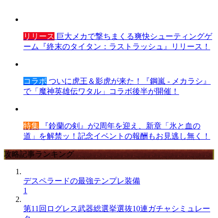
リリース
巨大メカで撃ちまくる爽快シューティングゲ
ーム『終末のタイタン：ラストラッシュ』リリース！
コラボ
ついに虎王＆影虎が来た！『鋼嵐 - メカラシ』
で「魔神英雄伝ワタル」コラボ後半が開催！
特集
『鈴蘭の剣』が2周年を迎え、新章「氷と血の
道」を解禁ッ！記念イベントの報酬もお見逃し無く！
攻略記事ランキング
デスペラードの最強テンプレ装備
1
第11回ログレス武器総選挙選抜10連ガチャシミュレー