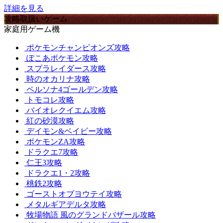
詳細を見る
攻略取扱いゲーム
家庭用ゲーム機
ポケモンチャンピオンズ攻略
ぽこあポケモン攻略
スプラレイダース攻略
時のオカリナ攻略
ペルソナ4ゴールデン攻略
トモコレ攻略
バイオレクイエム攻略
紅の砂漠攻略
デイモン&ベイビー攻略
ポケモンZA攻略
ドラクエ7攻略
仁王3攻略
ドラクエ1・2攻略
桃鉄2攻略
ゴーストオブヨウテイ攻略
メタルギアデルタ攻略
牧場物語 風のグランドバザール攻略