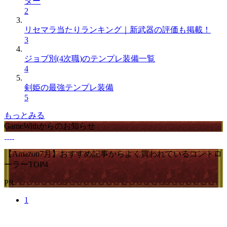
ター
2
リセマラ当たりランキング｜新武器の評価も掲載！
3
ジョブ別(4次職)のテンプレ装備一覧
4
剣姫の最強テンプレ装備
5
もっとみる
GameWithからのお知らせ
【Amazon7月】おすすめ記事からよく買われているコントロ
ーラーTOP4
PR
1