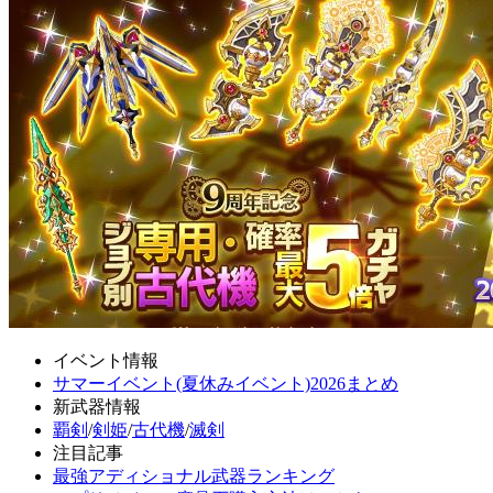
イベント情報
サマーイベント(夏休みイベント)2026まとめ
新武器情報
覇剣
/
剣姫
/
古代機
/
滅剣
注目記事
最強アディショナル武器ランキング