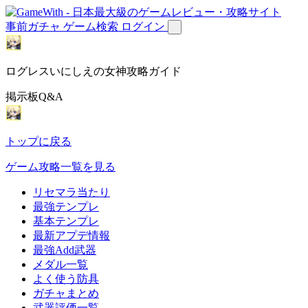
事前ガチャ
ゲーム検索
ログイン
ログレスいにしえの女神攻略ガイド
掲示板Q&A
トップに戻る
ゲーム攻略一覧を見る
リセマラ当たり
最強テンプレ
基本テンプレ
最新アプデ情報
最強Add武器
メダル一覧
よく使う防具
ガチャまとめ
武器評価一覧