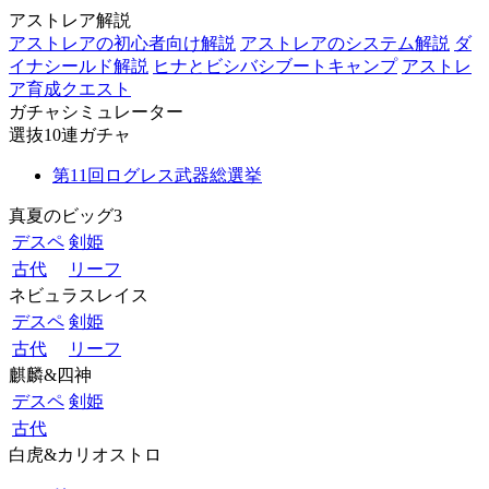
アストレア解説
アストレアの初心者向け解説
アストレアのシステム解説
ダ
イナシールド解説
ヒナとビシバシブートキャンプ
アストレ
ア育成クエスト
ガチャシミュレーター
選抜10連ガチャ
第11回ログレス武器総選挙
真夏のビッグ3
デスペ
剣姫
古代
リーフ
ネビュラスレイス
デスペ
剣姫
古代
リーフ
麒麟&四神
デスペ
剣姫
古代
白虎&カリオストロ