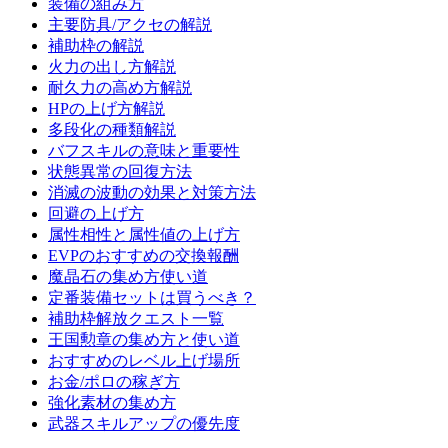
装備の組み方
主要防具/アクセの解説
補助枠の解説
火力の出し方解説
耐久力の高め方解説
HPの上げ方解説
多段化の種類解説
バフスキルの意味と重要性
状態異常の回復方法
消滅の波動の効果と対策方法
回避の上げ方
属性相性と属性値の上げ方
EVPのおすすめの交換報酬
魔晶石の集め方使い道
定番装備セットは買うべき？
補助枠解放クエスト一覧
王国勲章の集め方と使い道
おすすめのレベル上げ場所
お金/ポロの稼ぎ方
強化素材の集め方
武器スキルアップの優先度