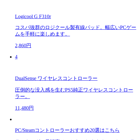
Logicool G F310r
コスパ抜群のロジクール製有線パッド。幅広いPCゲー
ムを手軽に楽しめます。
2,860円
4
DualSense ワイヤレスコントローラー
圧倒的な没入感を生むPS5純正ワイヤレスコントロー
ラー。
11,480円
PC/Steamコントローラーおすすめ20選はこちら