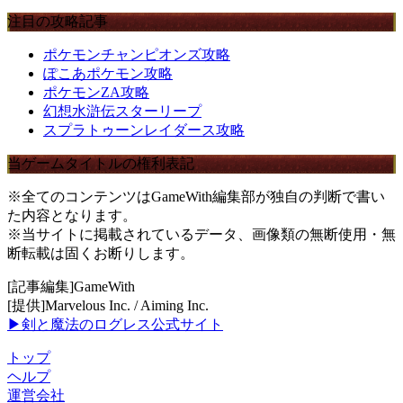
注目の攻略記事
ポケモンチャンピオンズ攻略
ぽこあポケモン攻略
ポケモンZA攻略
幻想水滸伝スターリープ
スプラトゥーンレイダース攻略
当ゲームタイトルの権利表記
※全てのコンテンツはGameWith編集部が独自の判断で書い
た内容となります。
※当サイトに掲載されているデータ、画像類の無断使用・無
断転載は固くお断りします。
[記事編集]GameWith
[提供]Marvelous Inc. / Aiming Inc.
▶剣と魔法のログレス公式サイト
トップ
ヘルプ
運営会社