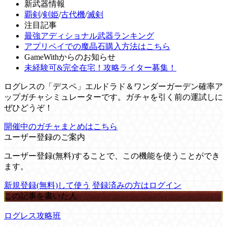
新武器情報
覇剣
/
剣姫
/
古代機
/
滅剣
注目記事
最強アディショナル武器ランキング
アプリペイでの魔晶石購入方法はこちら
GameWithからのお知らせ
未経験可&完全在宅！攻略ライター募集！
ログレスの「デスペ」エルドラド＆ワンダーガーデン確率ア
ップガチャシミュレーターです。ガチャを引く前の運試しに
ぜひどうぞ！
開催中のガチャまとめはこちら
ユーザー登録のご案内
ユーザー登録(無料)することで、この機能を使うことができ
ます。
新規登録(無料)して使う
登録済みの方はログイン
この記事を書いた人
ログレス攻略班