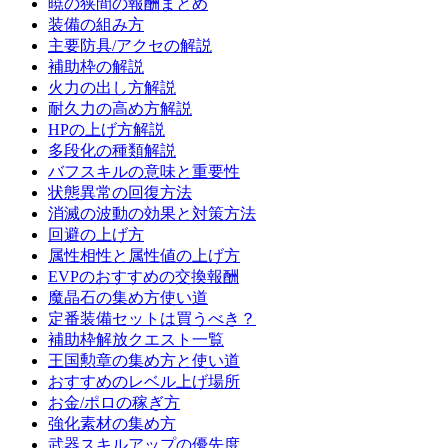
暁の狭間の報酬まとめ
装備の組み方
主要防具/アクセの解説
補助枠の解説
火力の出し方解説
耐久力の高め方解説
HPの上げ方解説
多段化の種類解説
バフスキルの意味と重要性
状態異常の回復方法
消滅の波動の効果と対策方法
回避の上げ方
属性相性と属性値の上げ方
EVPのおすすめの交換報酬
魔晶石の集め方使い道
定番装備セットは買うべき？
補助枠解放クエスト一覧
王国勲章の集め方と使い道
おすすめのレベル上げ場所
お金/ポロの稼ぎ方
強化素材の集め方
武器スキルアップの優先度