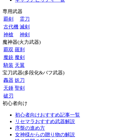
専用武器
覇剣
霊刀
古代機
滅剣
神槍
神剣
魔神器(火力武器)
覇双
羅刹
魔銃
魔剣
騎装
天翼
宝刀武器(多段化&バフ武器)
轟器
妖刀
天錘
聖剣
破刃
初心者向け
初心者向けおすすめ記事一覧
リセマラおすすめ武器解説
序盤の進め方
女神様からの贈り物の解説