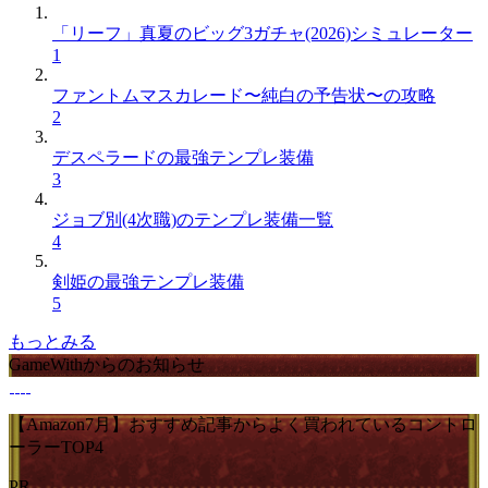
「リーフ」真夏のビッグ3ガチャ(2026)シミュレーター
1
ファントムマスカレード〜純白の予告状〜の攻略
2
デスペラードの最強テンプレ装備
3
ジョブ別(4次職)のテンプレ装備一覧
4
剣姫の最強テンプレ装備
5
もっとみる
GameWithからのお知らせ
【Amazon7月】おすすめ記事からよく買われているコントロ
ーラーTOP4
PR