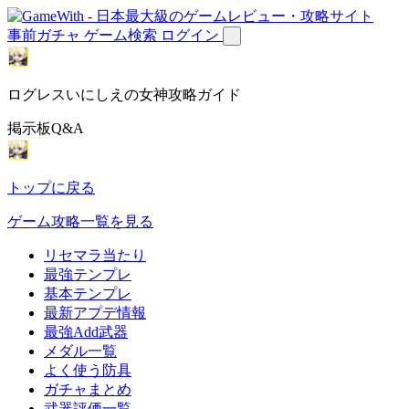
事前ガチャ
ゲーム検索
ログイン
ログレスいにしえの女神攻略ガイド
掲示板Q&A
トップに戻る
ゲーム攻略一覧を見る
リセマラ当たり
最強テンプレ
基本テンプレ
最新アプデ情報
最強Add武器
メダル一覧
よく使う防具
ガチャまとめ
武器評価一覧