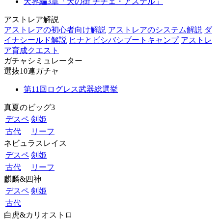
天界編3章「天の街 チチェ・アステル」
アストレア解説
アストレアの初心者向け解説
アストレアのシステム解説
ダ
イナシールド解説
ヒナとビシバシブートキャンプ
アストレ
ア育成クエスト
ガチャシミュレーター
選抜10連ガチャ
第11回ログレス武器総選挙
真夏のビッグ3
デスペ
剣姫
古代
リーフ
ネビュラスレイス
デスペ
剣姫
古代
リーフ
麒麟&四神
デスペ
剣姫
古代
白虎&カリオストロ