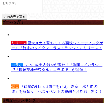
ゲームを探す
リリース
巨大メカで撃ちまくる爽快シューティングゲ
ーム『終末のタイタン：ラストラッシュ』リリース！
コラボ
ついに虎王＆影虎が来た！『鋼嵐 - メカラシ』
で「魔神英雄伝ワタル」コラボ後半が開催！
特集
『鈴蘭の剣』が2周年を迎え、新章「氷と血の
道」を解禁ッ！記念イベントの報酬もお見逃し無く！
攻略記事ランキング