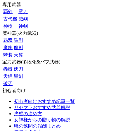
専用武器
覇剣
霊刀
古代機
滅剣
神槍
神剣
魔神器(火力武器)
覇双
羅刹
魔銃
魔剣
騎装
天翼
宝刀武器(多段化&バフ武器)
轟器
妖刀
天錘
聖剣
破刃
初心者向け
初心者向けおすすめ記事一覧
リセマラおすすめ武器解説
序盤の進め方
女神様からの贈り物の解説
暁の狭間の報酬まとめ