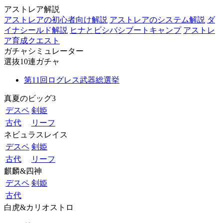
アストレア解説
アストレアの初心者向け解説
アストレアのシステム解説
ダ
イナシールド解説
ヒナとビシバシブートキャンプ
アストレ
ア育成クエスト
ガチャシミュレーター
選抜10連ガチャ
第11回ログレス武器総選挙
真夏のビッグ3
デスペ
剣姫
古代
リーフ
ネビュラスレイス
デスペ
剣姫
古代
リーフ
麒麟&四神
デスペ
剣姫
古代
白虎&カリオストロ