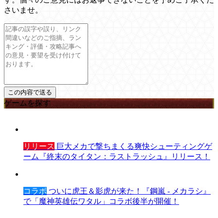
さいませ。
ゲームを探す
リリース
巨大メカで撃ちまくる爽快シューティングゲ
ーム『終末のタイタン：ラストラッシュ』リリース！
コラボ
ついに虎王＆影虎が来た！『鋼嵐 - メカラシ』
で「魔神英雄伝ワタル」コラボ後半が開催！