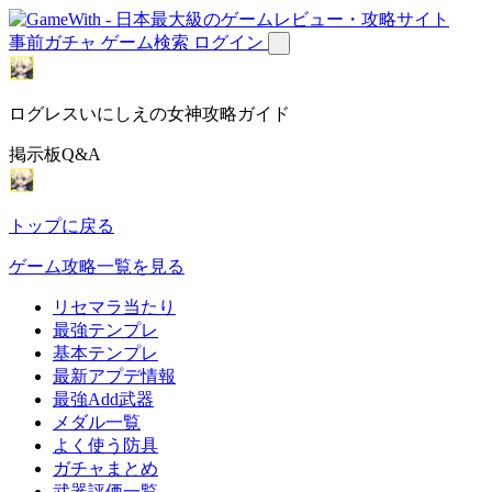
事前ガチャ
ゲーム検索
ログイン
ログレスいにしえの女神攻略ガイド
掲示板Q&A
トップに戻る
ゲーム攻略一覧を見る
リセマラ当たり
最強テンプレ
基本テンプレ
最新アプデ情報
最強Add武器
メダル一覧
よく使う防具
ガチャまとめ
武器評価一覧