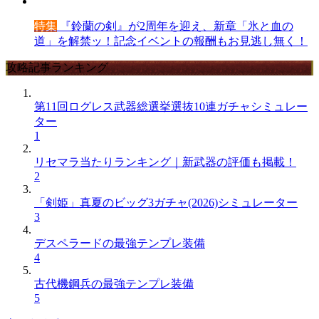
特集
『鈴蘭の剣』が2周年を迎え、新章「氷と血の
道」を解禁ッ！記念イベントの報酬もお見逃し無く！
攻略記事ランキング
第11回ログレス武器総選挙選抜10連ガチャシミュレー
ター
1
リセマラ当たりランキング｜新武器の評価も掲載！
2
「剣姫」真夏のビッグ3ガチャ(2026)シミュレーター
3
デスペラードの最強テンプレ装備
4
古代機鋼兵の最強テンプレ装備
5