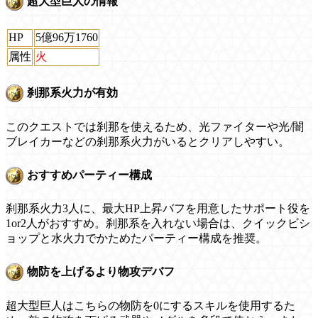
超大型巨人の情報
HP
5億96万1760
属性
火
刹那系火力が有効
このクエストでは刹那を使えるため、光ファイターや光/闇
ブレイカーなどの刹那系火力がいるとクリアしやすい。
おすすめパーティー構成
刹那系火力3人に、最大HP上昇バフを用意したサポート役を
1or2人がおすすめ。刹那系を入れない場合は、クイックビシ
ョップと水火力でかためたパーティー構成を推奨。
物防を上げるより物攻デバフ
超大型巨人はこちらの物防を0にするスキルを使用するた