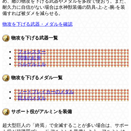
め、敵の物攻を下げる武器やメダルを多段で使おう。また、
耐久力に自信がない場合は水神獣装備の防具-上-と-腕-を装
備すれば被ダメを減らせる。
物攻を下げる武器・メダルを確認
物攻を下げる武器一覧
フォレスター
閃壊の紅斧
ベルゲルミル
物攻を下げるメダル一覧
ソードブレイカーのメダル
巨人のメダル
サポート役がアルミンを装備
超大型巨人の「終焉」で全滅することが多い場合は、サポー