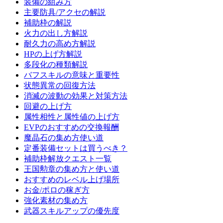
装備の組み方
主要防具/アクセの解説
補助枠の解説
火力の出し方解説
耐久力の高め方解説
HPの上げ方解説
多段化の種類解説
バフスキルの意味と重要性
状態異常の回復方法
消滅の波動の効果と対策方法
回避の上げ方
属性相性と属性値の上げ方
EVPのおすすめの交換報酬
魔晶石の集め方使い道
定番装備セットは買うべき？
補助枠解放クエスト一覧
王国勲章の集め方と使い道
おすすめのレベル上げ場所
お金/ポロの稼ぎ方
強化素材の集め方
武器スキルアップの優先度