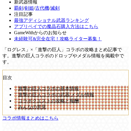
新武器情報
覇剣
/
剣姫
/
古代機
/
滅剣
注目記事
最強アディショナル武器ランキング
アプリペイでの魔晶石購入方法はこちら
GameWithからのお知らせ
未経験可&完全在宅！攻略ライター募集！
「ログレス」×「進撃の巨人」コラボの攻略まとめ記事で
す。進撃の巨人コラボのドロップやメダル情報を掲載中で
す。
目次
進撃の巨人コラボの基本情報
進撃の巨人コラボの武器/メダル情報
コラボクエストの攻略と報酬
みんなの意見
コラボ情報まとめはこちら