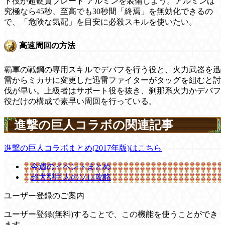
ト役が超硬質ブレード アルミンを装備しよう。アルミンは
究極なら45秒、至高でも30秒間「終焉」を無効化できるの
で、「危険な気配」を目安に必殺スキルを使いたい。
高速周回の方法
覇軍の戦鋼の専用スキルでデバフを行う役と、火力武器を迅
雷からミカサに変更した迅雷ファイターがタッグを組むと討
伐が早い。上級者はサポート役を抜き、刹那系火力かデバフ
役だけの構成で素早い周回を行っている。
進撃の巨人コラボの関連記事
進撃の巨人コラボまとめ(2017年版)はこちら
今週のイベントまとめ
超大型巨人のソロ攻略
ユーザー登録のご案内
ユーザー登録(無料)することで、この機能を使うことができ
ます。