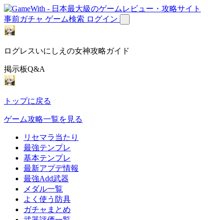
事前ガチャ
ゲーム検索
ログイン
ログレスいにしえの女神攻略ガイド
掲示板Q&A
トップに戻る
ゲーム攻略一覧を見る
リセマラ当たり
最強テンプレ
基本テンプレ
最新アプデ情報
最強Add武器
メダル一覧
よく使う防具
ガチャまとめ
武器評価一覧