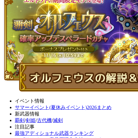
イベント情報
サマーイベント(夏休みイベント)2026まとめ
新武器情報
覇剣
/
剣姫
/
古代機
/
滅剣
注目記事
最強アディショナル武器ランキング