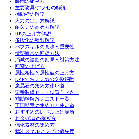
装備の組み方
主要防具/アクセの解説
補助枠の解説
火力の出し方解説
耐久力の高め方解説
HPの上げ方解説
多段化の種類解説
バフスキルの意味と重要性
状態異常の回復方法
消滅の波動の効果と対策方法
回避の上げ方
属性相性と属性値の上げ方
EVPのおすすめの交換報酬
魔晶石の集め方使い道
定番装備セットは買うべき？
補助枠解放クエスト一覧
王国勲章の集め方と使い道
おすすめのレベル上げ場所
お金/ポロの稼ぎ方
強化素材の集め方
武器スキルアップの優先度