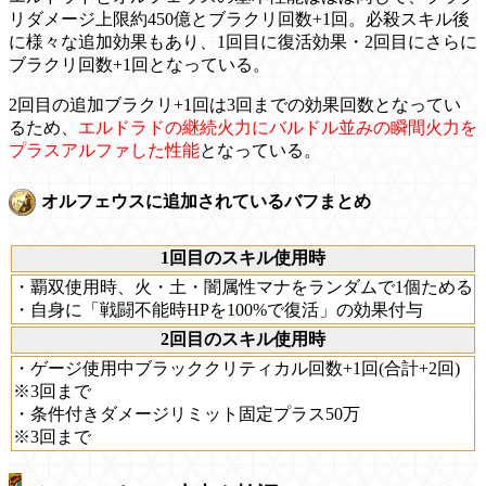
リダメージ上限約450億とブラクリ回数+1回。必殺スキル後
に様々な追加効果もあり、1回目に復活効果・2回目にさらに
ブラクリ回数+1回となっている。
2回目の追加ブラクリ+1回は3回までの効果回数となってい
るため、
エルドラドの継続火力にバルドル並みの瞬間火力を
プラスアルファした性能
となっている。
オルフェウスに追加されているバフまとめ
1回目のスキル使用時
・覇双使用時、火・土・闇属性マナをランダムで1個ためる
・自身に「戦闘不能時HPを100%で復活」の効果付与
2回目のスキル使用時
・ゲージ使用中ブラッククリティカル回数+1回(合計+2回)
※3回まで
・条件付きダメージリミット固定プラス50万
※3回まで