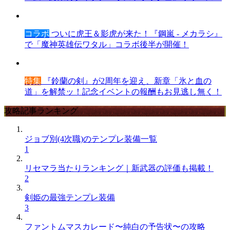
コラボ
ついに虎王＆影虎が来た！『鋼嵐 - メカラシ』
で「魔神英雄伝ワタル」コラボ後半が開催！
特集
『鈴蘭の剣』が2周年を迎え、新章「氷と血の
道」を解禁ッ！記念イベントの報酬もお見逃し無く！
攻略記事ランキング
ジョブ別(4次職)のテンプレ装備一覧
1
リセマラ当たりランキング｜新武器の評価も掲載！
2
剣姫の最強テンプレ装備
3
ファントムマスカレード〜純白の予告状〜の攻略