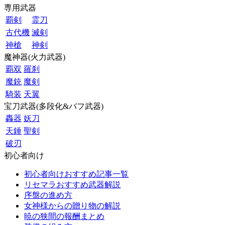
専用武器
覇剣
霊刀
古代機
滅剣
神槍
神剣
魔神器(火力武器)
覇双
羅刹
魔銃
魔剣
騎装
天翼
宝刀武器(多段化&バフ武器)
轟器
妖刀
天錘
聖剣
破刃
初心者向け
初心者向けおすすめ記事一覧
リセマラおすすめ武器解説
序盤の進め方
女神様からの贈り物の解説
暁の狭間の報酬まとめ