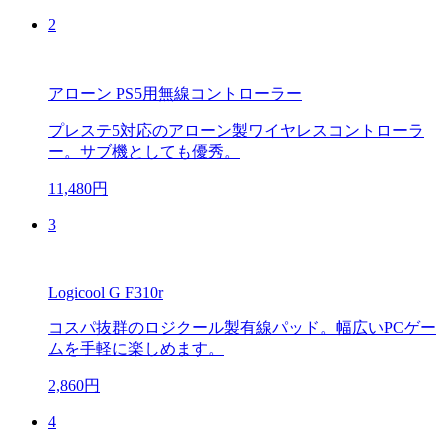
2
アローン PS5用無線コントローラー
プレステ5対応のアローン製ワイヤレスコントローラ
ー。サブ機としても優秀。
11,480円
3
Logicool G F310r
コスパ抜群のロジクール製有線パッド。幅広いPCゲー
ムを手軽に楽しめます。
2,860円
4