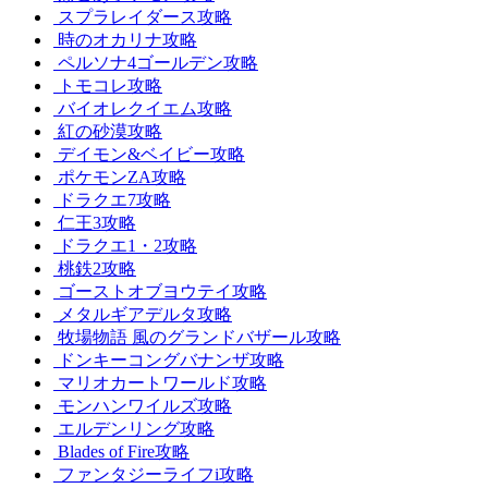
スプラレイダース攻略
時のオカリナ攻略
ペルソナ4ゴールデン攻略
トモコレ攻略
バイオレクイエム攻略
紅の砂漠攻略
デイモン&ベイビー攻略
ポケモンZA攻略
ドラクエ7攻略
仁王3攻略
ドラクエ1・2攻略
桃鉄2攻略
ゴーストオブヨウテイ攻略
メタルギアデルタ攻略
牧場物語 風のグランドバザール攻略
ドンキーコングバナンザ攻略
マリオカートワールド攻略
モンハンワイルズ攻略
エルデンリング攻略
Blades of Fire攻略
ファンタジーライフi攻略