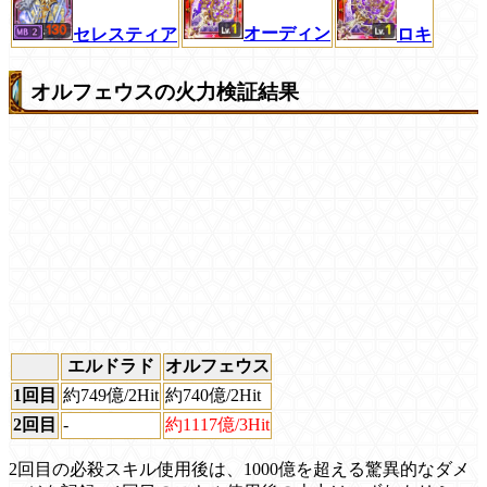
オーディン
ロキ
セレスティア
オルフェウスの火力検証結果
エルドラド
オルフェウス
1回目
約749億/2Hit
約740億/2Hit
2回目
-
約1117億/3Hit
2回目の必殺スキル使用後は、1000億を超える驚異的なダメ