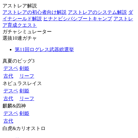
アストレア解説
アストレアの初心者向け解説
アストレアのシステム解説
ダ
イナシールド解説
ヒナとビシバシブートキャンプ
アストレ
ア育成クエスト
ガチャシミュレーター
選抜10連ガチャ
第11回ログレス武器総選挙
真夏のビッグ3
デスペ
剣姫
古代
リーフ
ネビュラスレイス
デスペ
剣姫
古代
リーフ
麒麟&四神
デスペ
剣姫
古代
白虎&カリオストロ