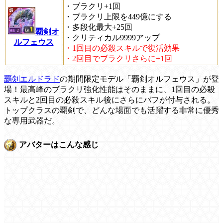
・ブラクリ+1回
・ブラクリ上限を449億にする
・多段化最大+25回
覇剣オ
・クリティカル9999アップ
ルフェウス
・1回目の必殺スキルで復活効果
・2回目でブラクリさらに+1回
覇剣エルドラド
の期間限定モデル「覇剣オルフェウス」が登
場！最高峰のブラクリ強化性能はそのままに、1回目の必殺
スキルと2回目の必殺スキル後にさらにバフが付与される。
トップクラスの覇剣で、どんな場面でも活躍する非常に優秀
な専用武器だ。
アバターはこんな感じ