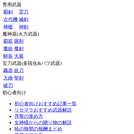
専用武器
覇剣
霊刀
古代機
滅剣
神槍
神剣
魔神器(火力武器)
覇双
羅刹
魔銃
魔剣
騎装
天翼
宝刀武器(多段化&バフ武器)
轟器
妖刀
天錘
聖剣
破刃
初心者向け
初心者向けおすすめ記事一覧
リセマラおすすめ武器解説
序盤の進め方
女神様からの贈り物の解説
暁の狭間の報酬まとめ