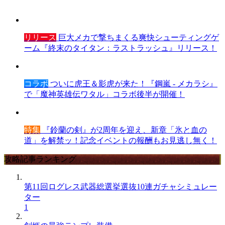
リリース
巨大メカで撃ちまくる爽快シューティングゲ
ーム『終末のタイタン：ラストラッシュ』リリース！
コラボ
ついに虎王＆影虎が来た！『鋼嵐 - メカラシ』
で「魔神英雄伝ワタル」コラボ後半が開催！
特集
『鈴蘭の剣』が2周年を迎え、新章「氷と血の
道」を解禁ッ！記念イベントの報酬もお見逃し無く！
攻略記事ランキング
第11回ログレス武器総選挙選抜10連ガチャシミュレー
ター
1