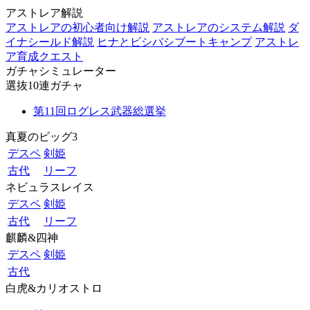
アストレア解説
アストレアの初心者向け解説
アストレアのシステム解説
ダ
イナシールド解説
ヒナとビシバシブートキャンプ
アストレ
ア育成クエスト
ガチャシミュレーター
選抜10連ガチャ
第11回ログレス武器総選挙
真夏のビッグ3
デスペ
剣姫
古代
リーフ
ネビュラスレイス
デスペ
剣姫
古代
リーフ
麒麟&四神
デスペ
剣姫
古代
白虎&カリオストロ