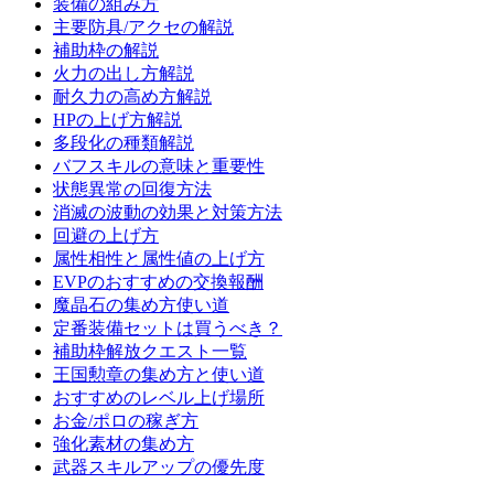
装備の組み方
主要防具/アクセの解説
補助枠の解説
火力の出し方解説
耐久力の高め方解説
HPの上げ方解説
多段化の種類解説
バフスキルの意味と重要性
状態異常の回復方法
消滅の波動の効果と対策方法
回避の上げ方
属性相性と属性値の上げ方
EVPのおすすめの交換報酬
魔晶石の集め方使い道
定番装備セットは買うべき？
補助枠解放クエスト一覧
王国勲章の集め方と使い道
おすすめのレベル上げ場所
お金/ポロの稼ぎ方
強化素材の集め方
武器スキルアップの優先度