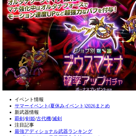
イベント情報
サマーイベント(夏休みイベント)2026まとめ
新武器情報
覇剣
/
剣姫
/
古代機
/
滅剣
注目記事
最強アディショナル武器ランキング