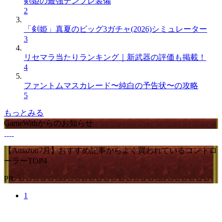
剣姫の最強テンプレ装備
2
「剣姫」真夏のビッグ3ガチャ(2026)シミュレーター
3
リセマラ当たりランキング｜新武器の評価も掲載！
4
ファントムマスカレード〜純白の予告状〜の攻略
5
もっとみる
GameWithからのお知らせ
【Amazon7月】おすすめ記事からよく買われているコントロ
ーラーTOP4
PR
1