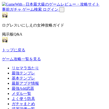
事前ガチャ
ゲーム検索
ログイン
ログレスいにしえの女神攻略ガイド
掲示板Q&A
トップに戻る
ゲーム攻略一覧を見る
リセマラ当たり
最強テンプレ
基本テンプレ
最新アプデ情報
最強Add武器
メダル一覧
よく使う防具
ガチャまとめ
武器評価一覧