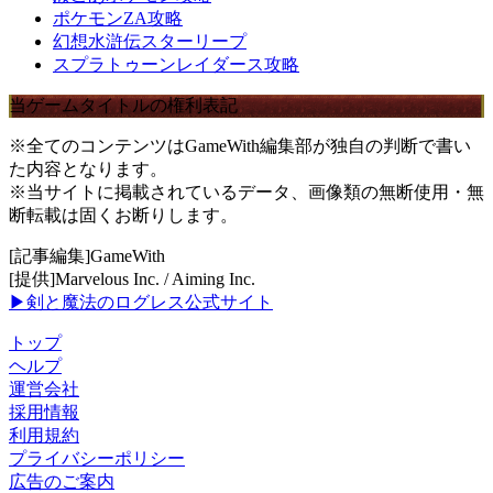
ポケモンZA攻略
幻想水滸伝スターリープ
スプラトゥーンレイダース攻略
当ゲームタイトルの権利表記
※全てのコンテンツはGameWith編集部が独自の判断で書い
た内容となります。
※当サイトに掲載されているデータ、画像類の無断使用・無
断転載は固くお断りします。
[記事編集]GameWith
[提供]Marvelous Inc. / Aiming Inc.
▶剣と魔法のログレス公式サイト
トップ
ヘルプ
運営会社
採用情報
利用規約
プライバシーポリシー
広告のご案内